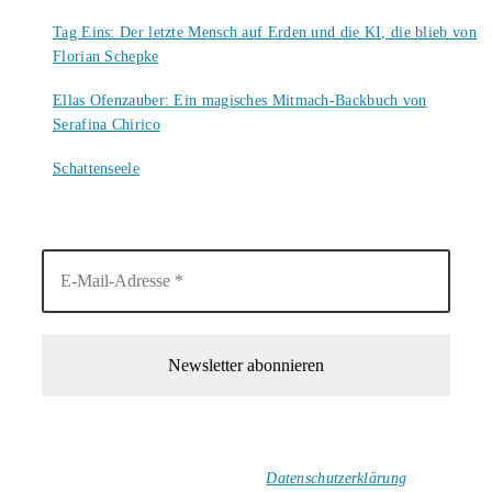
6. August 2026
Tag Eins: Der letzte Mensch auf Erden und die KI, die blieb von
Florian Schepke
5. August 2026
Ellas Ofenzauber: Ein magisches Mitmach-Backbuch von
Serafina Chirico
4. August 2026
Schattenseele
4. August 2026
1-Mal im Monat neue tolle Buchtitel, Interviews, Neuigkeiten
und Rezensionen in deinen Posteingang.
Ich versende keinen Spam!
Datenschutzerklärung
.