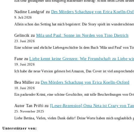
Ein sehr gelungener und neugierig machender Beitrag! Schon beim Lesen dein
Nadine Landgraf
zu
Des Mörders Schachzug von Erica Koelln-Oxf
9. Juli 2026
Allein schon das Setting hat mich begeistert: Die Story spielt im wunderschö
Gelincik
zu
Mila und Paul: Sonne im Norden von Tino Dietrich
23. Juni 2026
Eine schöne und ehrliche Liebesgeschichte In dem Buch 'Mila und Paul' von Ti
Fane
zu
Liebe kennt keine Grenzen: Wie Freundschaft zu Liebe wi
19. Juni 2026
Ich habe die neue Version gelesen bei Amazon, Das Cover ist viel ansprechende
Bea Müller
zu
Des Mörders Schachzug von Erica Koelln-Oxford
10. Juni 2026
Ein packender Krimi, eine schöne Geschichte, mit tolle Beschreibungen von Ort
Autor Tan Prifti
zu
[Leser-Rezension] Oma Neta ist Crazy von Tan 
25. November 2025
Liebe Bettina, Vielen, vielen Dank dafür! Deine Worte haben mich unglaublich g
Unterstützer von: