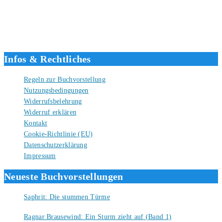
Hallo, ich bin Tino, der Seitenbetreiber von buecherversum.de und
verlagsunabhängiger Autor seit 2012. Ich bin froh, dass du den Weg
hierher gefunden hast und freue mich auf eine gute Zusammenarbeit.
Liebe Grüße und gute Bücher für die Zukunft, dein Tino.
Infos & Rechtliches
Regeln zur Buchvorstellung
Nutzungsbedingungen
Widerrufsbelehrung
Widerruf erklären
Kontakt
Cookie-Richtlinie (EU)
Datenschutzerklärung
Impressum
Neueste Buchvorstellungen
Saphrit: Die stummen Türme
6. August 2026
Ragnar Brausewind: Ein Sturm zieht auf (Band 1)