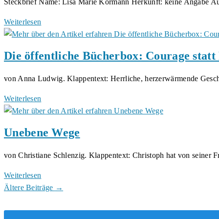
Steckbrief Name: Lisa Marie Kormann Herkunft: keine Angabe 
zu
Jo
treffen
Brode
Mini-
Weiterlesen
von
und
Interview
Petra
Michaela
mit
Schirmer.
Die öffentliche Bücherbox: Courage statt 
Meyer
der
Autorin
von Anna Ludwig. Klappentext: Herrliche, herzerwärmende Geschi
Lisa
Marie
Die
Weiterlesen
Kormann
öffentliche
Bücherbox:
Unebene Wege
Courage
statt
von Christiane Schlenzig. Klappentext: Christoph hat von seiner 
Persiflage.
Unebene
Weiterlesen
Wege
Ältere Beiträge
→