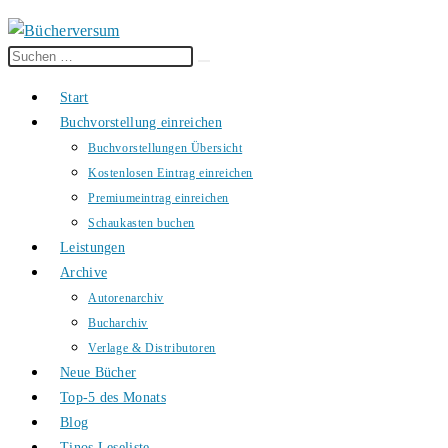
Diese
Suche
Website
starten
Start
durchsuchen
Buchvorstellung einreichen
Buchvorstellungen Übersicht
Kostenlosen Eintrag einreichen
Premiumeintrag einreichen
Schaukasten buchen
Leistungen
Archive
Autorenarchiv
Bucharchiv
Verlage & Distributoren
Neue Bücher
Top-5 des Monats
Blog
Tinos Leseliste