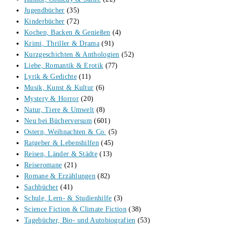
Jugendbücher
(35)
Kinderbücher
(72)
Kochen, Backen & Genießen
(4)
Krimi, Thriller & Drama
(91)
Kurzgeschichten & Anthologien
(52)
Liebe, Romantik & Erotik
(77)
Lyrik & Gedichte
(11)
Musik, Kunst & Kultur
(6)
Mystery & Horror
(20)
Natur, Tiere & Umwelt
(8)
Neu bei Bücherversum
(601)
Ostern, Weihnachten & Co.
(5)
Ratgeber & Lebenshilfen
(45)
Reisen, Länder & Städte
(13)
Reiseromane
(21)
Romane & Erzählungen
(82)
Sachbücher
(41)
Schule, Lern- & Studienhilfe
(3)
Science Fiction & Climate Fiction
(38)
Tagebücher, Bio- und Autobiografien
(53)