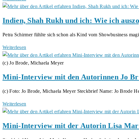
April:
Café
Indien, Shah Rukh und ich: Wie ich auszo
Nummer
5
Petra Schirmer fühlte sich schon als Kind vom Showbusiness ma
von
Ell
Indien,
Weiterlesen
Lus
Shah
Rukh
(c) Jo Brode, Michaela Meyer
und
Mini-Interview mit den Autorinnen Jo B
ich:
Wie
(c) Foto: Jo Brode, Michaela Meyer Steckbrief Name: Jo Brode H
ich
auszog,
Mini-
Weiterlesen
den
Interview
King
mit
Mini-Interview mit der Autorin Lisa Ma
of
den
Bollywood
Autorinnen