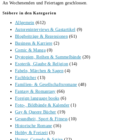
An Wochenenden und Feiertagen geschlossen.
Stöbere in den Kategorien
Allgemein
(612)
Autoreninterviews & Gastartikel
(9)
Blogbeiträge & Rezensionen
(61)
Business & Karriere
(2)
Comic & Manga
(0)
Dystopien, Reihen & Sammelbände
(20)
Esoterik, Glaube & Religion
(14)
Fabeln, Märchen & Sagen
(4)
Fachbücher
(13)
Familien- & Gesellschaftsromane
(48)
Fantasy & Romantasy
(66)
Foreign language books
(6)
Foto-, Bildbände & Kalender
(1)
Gay & Queere Bücher
(19)
Gesundheit, Sport & Fitness
(10)
Historische Romane
(16)
Hobby & Freizeit
(3)
Humor, Comedy & Satire
(22)