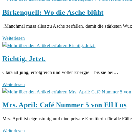
und
Birkenquell: Wo die Asche blüht
Hoffnung:
Der
​„Manchmal muss alles zu Asche zerfallen, damit die stärksten W
lange
Weg
Birkenquell:
Weiterlesen
aus
Wo
der
die
Richtig. Jetzt.
Dunkelheit
Asche
blüht
Clara ist jung, erfolgreich und voller Energie – bis sie bei…
Richtig.
Weiterlesen
Jetzt.
Mrs. April: Café Nummer 5 von Ell Lus
Mrs. April ist eigensinnig und eine private Ermittlerin für alle Fäl
Mrs.
Weiterlesen