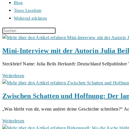
Blog
Tinos Leseliste
Widerruf erklären
Diese
Website
durchsuchen
Mini-Interview mit der Autorin Julia Beil
Steckbrief Name: Julia Beils Herkunft: Deutschland Selfpublishe
Mini-
Weiterlesen
Interview
mit
Zwischen Schatten und Hoffnung: Der la
der
Autorin
„Was bleibt von dir, wenn andere deine Geschichte schreiben?“ 
Julia
Beils
Zwischen
Weiterlesen
Schatten