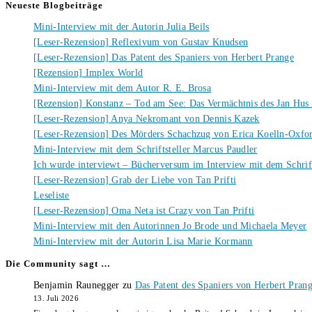
Neueste Blogbeiträge
Mini-Interview mit der Autorin Julia Beils
[Leser-Rezension] Reflexivum von Gustav Knudsen
[Leser-Rezension] Das Patent des Spaniers von Herbert Prange
[Rezension] Implex World
Mini-Interview mit dem Autor R. E. Brosa
[Rezension] Konstanz – Tod am See: Das Vermächtnis des Jan Hus
[Leser-Rezension] Anya Nekromant von Dennis Kazek
[Leser-Rezension] Des Mörders Schachzug von Erica Koelln-Oxfo
Mini-Interview mit dem Schriftsteller Marcus Paudler
Ich wurde interviewt – Bücherversum im Interview mit dem Schrift
[Leser-Rezension] Grab der Liebe von Tan Prifti
Leseliste
[Leser-Rezension] Oma Neta ist Crazy von Tan Prifti
Mini-Interview mit den Autorinnen Jo Brode und Michaela Meyer
Mini-Interview mit der Autorin Lisa Marie Kormann
Die Community sagt …
Benjamin Raunegger
zu
Das Patent des Spaniers von Herbert Pran
13. Juli 2026