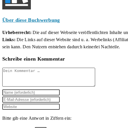
Über diese Buchwerbung
Urheberrecht:
Die auf dieser Webseite veröffentlichten Inhalte 
Links:
Die Links auf dieser Website sind u. a. Werbelinks (Affilia
sein kann. Den Nutzern entstehen dadurch keinerlei Nachteile.
Schreibe einen Kommentar
Kommentar
Gib
deinen
Gib
Namen
deine
Gib
oder
E-
deine
Bitte gib eine Antwort in Ziffern ein:
Benutzernamen
Mail-
Website-
zum
Adresse
URL