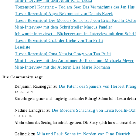
Mini-Interview mit dem Autor R. E. Brosa
[Rezension] Konstanz – Tod am See: Das Vermächtnis des Jan Hus
[Leser-Rezension] Anya Nekromant von Dennis Kazek
[Leser-Rezension] Des Mörders Schachzug von Erica Koelln-Oxfo
Mini-Interview mit dem Schriftsteller Marcus Paudler
Ich wurde interviewt – Bücherversum im Interview mit dem Schrift
[Leser-Rezension] Grab der Liebe von Tan Prifti
Leseliste
[Leser-Rezension] Oma Neta ist Crazy von Tan Prifti
Mini-Interview mit den Autorinnen Jo Brode und Michaela Meyer
Mini-Interview mit der Autorin Lisa Marie Kormann
Die Community sagt …
Benjamin Raunegger
zu
Das Patent des Spaniers von Herbert Pran
13. Juli 2026
Ein sehr gelungener und neugierig machender Beitrag! Schon beim Lesen dein
Nadine Landgraf
zu
Des Mörders Schachzug von Erica Koelln-Oxf
9. Juli 2026
Allein schon das Setting hat mich begeistert: Die Story spielt im wunderschö
Gelincik
zu
Mila und Paul: Sonne im Norden von Tino Dietrich