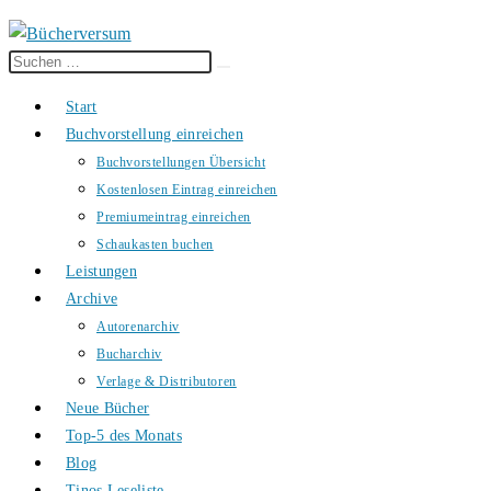
Diese
Suche
Website
starten
Start
durchsuchen
Buchvorstellung einreichen
Buchvorstellungen Übersicht
Kostenlosen Eintrag einreichen
Premiumeintrag einreichen
Schaukasten buchen
Leistungen
Archive
Autorenarchiv
Bucharchiv
Verlage & Distributoren
Neue Bücher
Top-5 des Monats
Blog
Tinos Leseliste