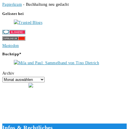
Papierkram
- Buchhaltung neu gedacht
Gelistet bei
Mastodon
Buchtipp*
Archiv
Hallo, ich bin Tino, der Seitenbetreiber von buecherversum.de und
verlagsunabhängiger Autor seit 2012. Ich bin froh, dass du den Weg
hierher gefunden hast und freue mich auf eine gute Zusammenarbeit.
Liebe Grüße und gute Bücher für die Zukunft, dein Tino.
Infos & Rechtliches