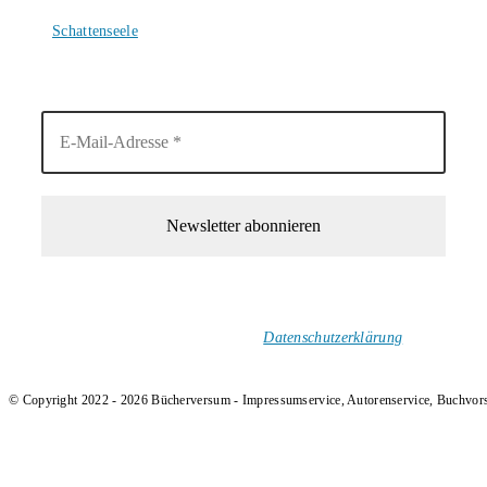
4. August 2026
Schattenseele
4. August 2026
1-Mal im Monat neue tolle Buchtitel, Interviews, Neuigkeiten
und Rezensionen in deinen Posteingang.
Ich versende keinen Spam!
Datenschutzerklärung
.
© Copyright 2022 - 2026 Bücherversum - Impressumservice, Autorenservice, Buchvor