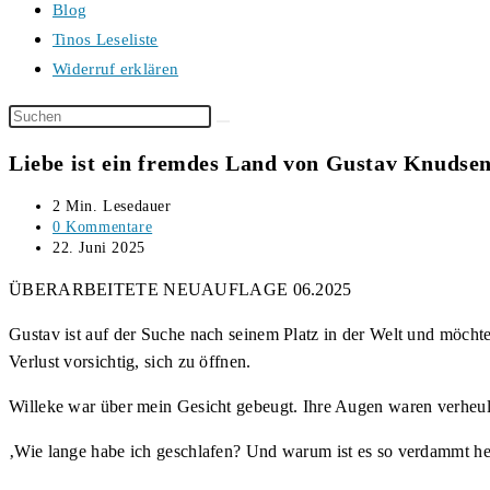
Blog
Tinos Leseliste
Widerruf erklären
Diese
Website
Liebe ist ein fremdes Land von Gustav Knudse
durchsuchen
Lesedauer:
2 Min. Lesedauer
Beitrags-
0 Kommentare
Kommentare:
Beitrag
22. Juni 2025
veröffentlicht:
ÜBERARBEITETE NEUAUFLAGE 06.2025
Gustav ist auf der Suche nach seinem Platz in der Welt und möchte
Verlust vorsichtig, sich zu öffnen.
Willeke war über mein Gesicht gebeugt. Ihre Augen waren verheult
‚Wie lange habe ich geschlafen? Und warum ist es so verdammt hell