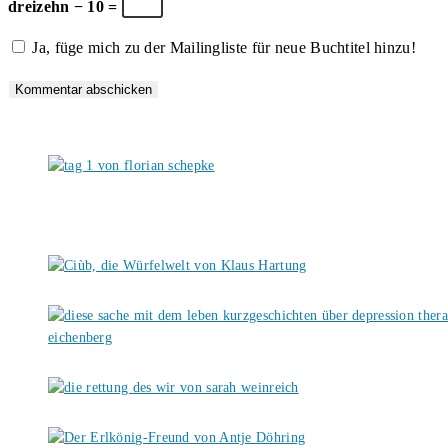
dreizehn − 10 =
Kommentieren
zum
ein
Ja, füge mich zu der Mailingliste für neue Buchtitel hinzu!
ein
Kommentieren
(optional)
ein