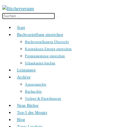
Diese
Suche
Website
starten
Start
durchsuchen
Buchvorstellung einreichen
Buchvorstellungen Übersicht
Kostenlosen Eintrag einreichen
Premiumeintrag einreichen
Schaukasten buchen
Leistungen
Archive
Autorenarchiv
Bucharchiv
Verlage & Distributoren
Neue Bücher
Top-5 des Monats
Blog
Tinos Leseliste