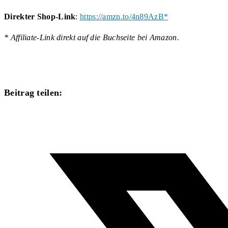
Direkter Shop-Link
:
https://amzn.to/4n89AzB*
* Affiliate-Link direkt auf die Buchseite bei Amazon.
Diesen
Beitrag teilen:
Inhalt
Öffnet
teilen
in
einem
neuen
Fenster