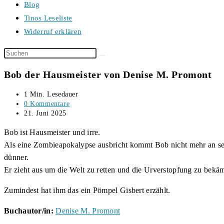
Blog
Tinos Leseliste
Widerruf erklären
Diese
Website
Bob der Hausmeister von Denise M. Promont
durchsuchen
Lesedauer:
1 Min. Lesedauer
Beitrags-
0 Kommentare
Kommentare:
Beitrag
21. Juni 2025
veröffentlicht:
Bob ist Hausmeister und irre.
Als eine Zombieapokalypse ausbricht kommt Bob nicht mehr an se
dünner.
Er zieht aus um die Welt zu retten und die Urverstopfung zu bekä
Zumindest hat ihm das ein Pömpel Gisbert erzählt.
Buchautor/in:
Denise M. Promont