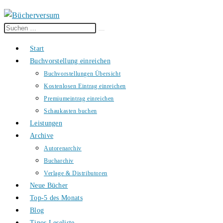
Diese
Suche
Website
starten
Start
durchsuchen
Buchvorstellung einreichen
Buchvorstellungen Übersicht
Kostenlosen Eintrag einreichen
Premiumeintrag einreichen
Schaukasten buchen
Leistungen
Archive
Autorenarchiv
Bucharchiv
Verlage & Distributoren
Neue Bücher
Top-5 des Monats
Blog
Tinos Leseliste