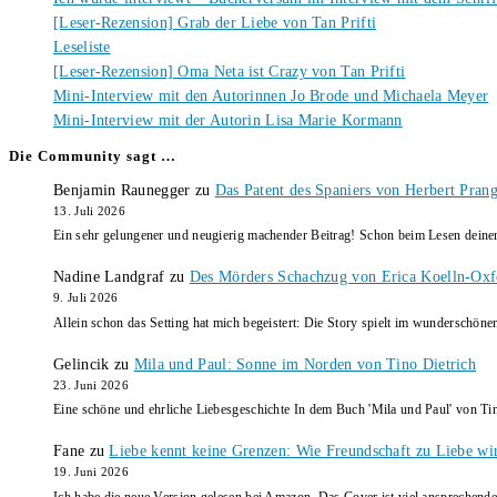
[Leser-Rezension] Grab der Liebe von Tan Prifti
Leseliste
[Leser-Rezension] Oma Neta ist Crazy von Tan Prifti
Mini-Interview mit den Autorinnen Jo Brode und Michaela Meyer
Mini-Interview mit der Autorin Lisa Marie Kormann
Die Community sagt …
Benjamin Raunegger
zu
Das Patent des Spaniers von Herbert Pran
13. Juli 2026
Ein sehr gelungener und neugierig machender Beitrag! Schon beim Lesen dein
Nadine Landgraf
zu
Des Mörders Schachzug von Erica Koelln-Oxf
9. Juli 2026
Allein schon das Setting hat mich begeistert: Die Story spielt im wunderschö
Gelincik
zu
Mila und Paul: Sonne im Norden von Tino Dietrich
23. Juni 2026
Eine schöne und ehrliche Liebesgeschichte In dem Buch 'Mila und Paul' von Ti
Fane
zu
Liebe kennt keine Grenzen: Wie Freundschaft zu Liebe wi
19. Juni 2026
Ich habe die neue Version gelesen bei Amazon, Das Cover ist viel ansprechende