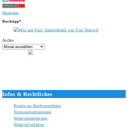
Mastodon
Buchtipp*
Archiv
Hallo, ich bin Tino, der Seitenbetreiber von buecherversum.de und
verlagsunabhängiger Autor seit 2012. Ich bin froh, dass du den Weg
hierher gefunden hast und freue mich auf eine gute Zusammenarbeit.
Liebe Grüße und gute Bücher für die Zukunft, dein Tino.
Infos & Rechtliches
Regeln zur Buchvorstellung
Nutzungsbedingungen
Widerrufsbelehrung
Widerruf erklären