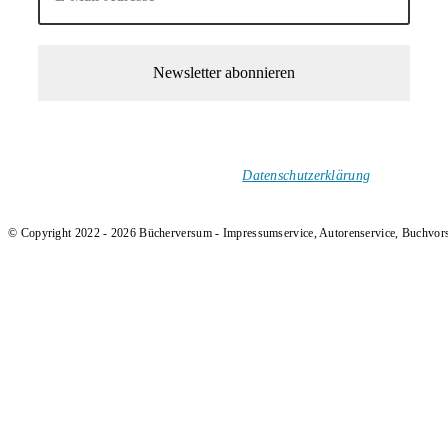
1-Mal im Monat neue tolle Buchtitel, Interviews, Neuigkeiten
und Rezensionen in deinen Posteingang.
Ich versende keinen Spam!
Datenschutzerklärung
.
© Copyright 2022 - 2026 Bücherversum - Impressumservice, Autorenservice, Buchvor