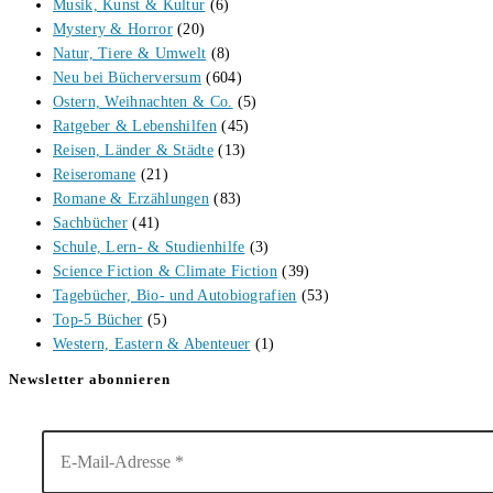
Musik, Kunst & Kultur
(6)
Mystery & Horror
(20)
Natur, Tiere & Umwelt
(8)
Neu bei Bücherversum
(604)
Ostern, Weihnachten & Co.
(5)
Ratgeber & Lebenshilfen
(45)
Reisen, Länder & Städte
(13)
Reiseromane
(21)
Romane & Erzählungen
(83)
Sachbücher
(41)
Schule, Lern- & Studienhilfe
(3)
Science Fiction & Climate Fiction
(39)
Tagebücher, Bio- und Autobiografien
(53)
Top-5 Bücher
(5)
Western, Eastern & Abenteuer
(1)
Newsletter abonnieren