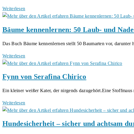
dem
Leopold
Weiterlesen
Meer:
und
Vom
die
Bäume kennenlernen: 50 Laub- und Nadel
Lotsen
Glücksritterin:
zur
Eine
Das Buch Bäume kennenlernen stellt 50 Baumarten vor, darunter 
Legende!
berührende
Geschichte
Bäume
Weiterlesen
über
kennenlernen:
Mitgefühl
50
Fynn von Serafina Chirico
und
Laub-
warum
und
Ein kleiner weißer Kater, der nirgends dazugehört.Eine Stoffmau
jedes
Nadelbäume
Leben
stellen
Fynn
Weiterlesen
zählt
sich
von
von
vor
Serafina
Serafina
Hundesicherheit – sicher und achtsam d
Chirico
Chirico