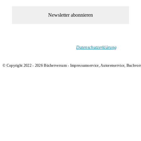
1-Mal im Monat neue tolle Buchtitel, Interviews, Neuigkeiten
und Rezensionen in deinen Posteingang.
Ich versende keinen Spam!
Datenschutzerklärung
.
© Copyright 2022 - 2026 Bücherversum - Impressumservice, Autorenservice, Buchvor