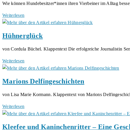
Wie können Hundebesitzer*innen ihren Vierbeiner im Alltag bes
Hundesicherheit
Weiterlesen
–
sicher
Hühnerglück
und
achtsam
von Cordula Büchel. Klappentext Die erfolgreiche Journalistin 
durchs
Hundeleben
Hühnerglück
Weiterlesen
von
Luna
Marions Delfingeschichten
Kutta
von Lisa Marie Kormann. Klappentext von Marions Delfingeschi
Marions
Weiterlesen
Delfingeschichten
Kleefee und Kaninchenritter – Eine Gesc