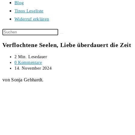
Blog
Tinos Leseliste
Widerruf erklären
Diese
Website
Verflochtene Seelen, Liebe überdauert die Zeit
durchsuchen
Lesedauer:
2 Min. Lesedauer
Beitrags-
0 Kommentare
Kommentare:
Beitrag
14. November 2024
veröffentlicht:
von Sonja Gebhardt.