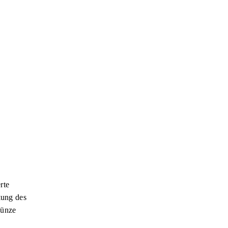
rte
kung des
Münze