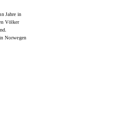
n Jahre in
ten Völker
and.
b in Norwegen