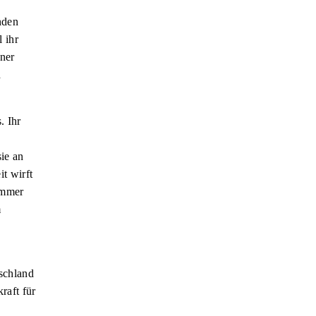
nden
 ihr
ner
h
. Ihr
ie an
t wirft
immer
m
schland
raft für