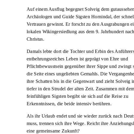
Auf einem Ausflug begegnet Solveig dem gutaussehe
Archäologen und Guide Sigsten Hornindal, der schnell
Vertrauen gewinnt. Er forscht zu den Ausgrabungen ei
lokalen Wikingersiedlung aus dem 9. Jahrhundert nac
Christus.
Damals lebte dort die Tochter und Erbin des Anführers
entbehrungsreiches Leben ist geprägt von Ehre und
Pflichtbewusstsein gegenüber ihrer Sippe und zwingt s
die Seite eines ungeliebten Gemahls. Die Vergangenhei
ihre Schatten bis in die Gegenwart und zieht Solveig 
tiefer in den Strudel der alten Zeit. Zusammen mit de
feinfühligen Sigsten begibt sie sich auf die Reise zu
Erkenntnissen, die beide intensiv berühren.
Als ihr Urlaub endet und sie wieder zurück nach Deut
muss, trennen sich ihre Wege. Reicht ihre Anziehungsk
eine gemeinsame Zukunft?