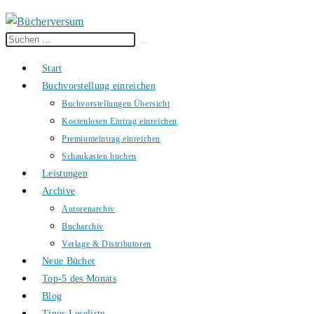
Diese
Suche
Website
starten
Start
durchsuchen
Buchvorstellung einreichen
Buchvorstellungen Übersicht
Kostenlosen Eintrag einreichen
Premiumeintrag einreichen
Schaukasten buchen
Leistungen
Archive
Autorenarchiv
Bucharchiv
Verlage & Distributoren
Neue Bücher
Top-5 des Monats
Blog
Tinos Leseliste