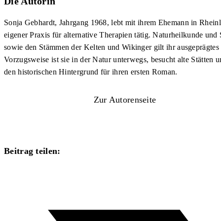
Die Autorin
Sonja Gebhardt, Jahrgang 1968, lebt mit ihrem Ehemann in Rheinl
eigener Praxis für alternative Therapien tätig. Naturheilkunde und 
sowie den Stämmen der Kelten und Wikinger gilt ihr ausgeprägtes I
Vorzugsweise ist sie in der Natur unterwegs, besucht alte Stätten
den historischen Hintergrund für ihren ersten Roman.
Zur Autorenseite
Diesen
Beitrag teilen:
Inhalt
Öffnet
teilen
in
einem
neuen