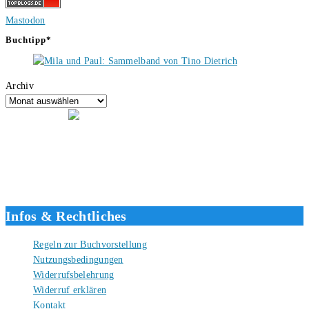
Mastodon
Buchtipp*
Archiv
Hallo, ich bin Tino, der Seitenbetreiber von buecherversum.de und
verlagsunabhängiger Autor seit 2012. Ich bin froh, dass du den Weg
hierher gefunden hast und freue mich auf eine gute Zusammenarbeit.
Liebe Grüße und gute Bücher für die Zukunft, dein Tino.
Infos & Rechtliches
Regeln zur Buchvorstellung
Nutzungsbedingungen
Widerrufsbelehrung
Widerruf erklären
Kontakt