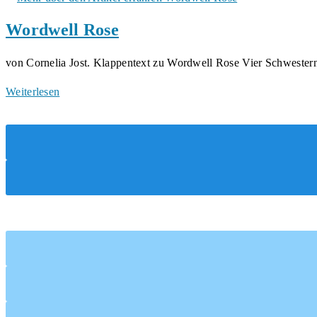
Wordwell
Wordwell Rose
Rose
von Cornelia Jost. Klappentext zu Wordwell Rose Vier Schweste
Wordwell
Weiterlesen
Rose