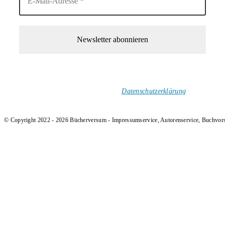
1-Mal im Monat neue tolle Buchtitel, Interviews, Neuigkeiten
und Rezensionen in deinen Posteingang.
Ich versende keinen Spam!
Datenschutzerklärung
.
© Copyright 2022 - 2026 Bücherversum - Impressumservice, Autorenservice, Buchvor