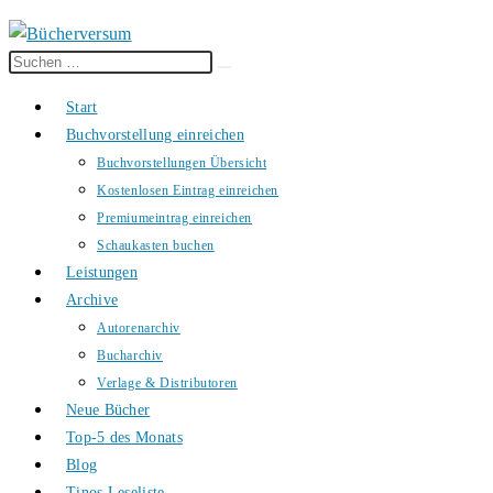
Diese
Suche
Website
starten
Start
durchsuchen
Buchvorstellung einreichen
Buchvorstellungen Übersicht
Kostenlosen Eintrag einreichen
Premiumeintrag einreichen
Schaukasten buchen
Leistungen
Archive
Autorenarchiv
Bucharchiv
Verlage & Distributoren
Neue Bücher
Top-5 des Monats
Blog
Tinos Leseliste