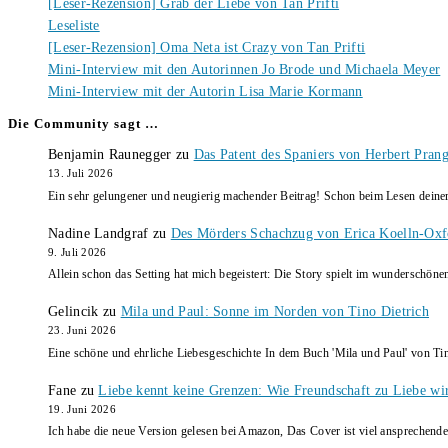
[Leser-Rezension] Grab der Liebe von Tan Prifti
Leseliste
[Leser-Rezension] Oma Neta ist Crazy von Tan Prifti
Mini-Interview mit den Autorinnen Jo Brode und Michaela Meyer
Mini-Interview mit der Autorin Lisa Marie Kormann
Die Community sagt …
Benjamin Raunegger
zu
Das Patent des Spaniers von Herbert Pran
13. Juli 2026
Ein sehr gelungener und neugierig machender Beitrag! Schon beim Lesen dein
Nadine Landgraf
zu
Des Mörders Schachzug von Erica Koelln-Oxf
9. Juli 2026
Allein schon das Setting hat mich begeistert: Die Story spielt im wunderschö
Gelincik
zu
Mila und Paul: Sonne im Norden von Tino Dietrich
23. Juni 2026
Eine schöne und ehrliche Liebesgeschichte In dem Buch 'Mila und Paul' von Ti
Fane
zu
Liebe kennt keine Grenzen: Wie Freundschaft zu Liebe wi
19. Juni 2026
Ich habe die neue Version gelesen bei Amazon, Das Cover ist viel ansprechende