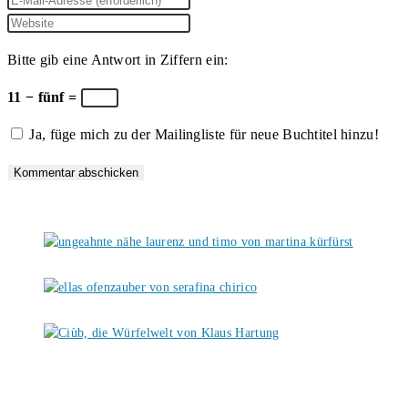
Namen
deine
Gib
oder
E-
deine
Bitte gib eine Antwort in Ziffern ein:
Benutzernamen
Mail-
Website-
zum
Adresse
URL
11 − fünf =
Kommentieren
zum
ein
Ja, füge mich zu der Mailingliste für neue Buchtitel hinzu!
ein
Kommentieren
(optional)
ein