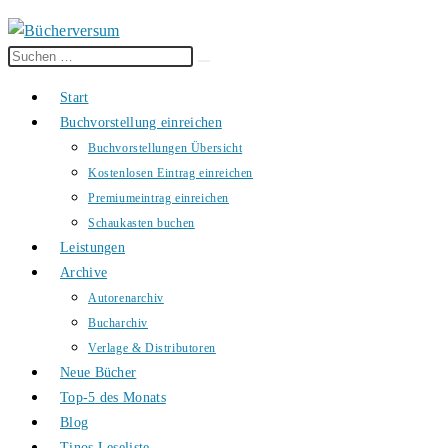
Diese
Suche
Website
starten
Start
durchsuchen
Buchvorstellung einreichen
Buchvorstellungen Übersicht
Kostenlosen Eintrag einreichen
Premiumeintrag einreichen
Schaukasten buchen
Leistungen
Archive
Autorenarchiv
Bucharchiv
Verlage & Distributoren
Neue Bücher
Top-5 des Monats
Blog
Tinos Leseliste