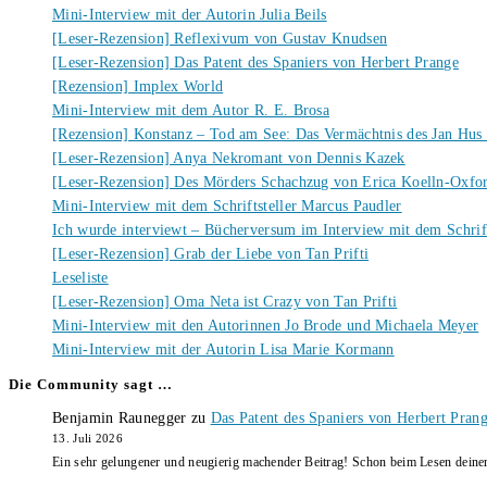
Mini-Interview mit der Autorin Julia Beils
[Leser-Rezension] Reflexivum von Gustav Knudsen
[Leser-Rezension] Das Patent des Spaniers von Herbert Prange
[Rezension] Implex World
Mini-Interview mit dem Autor R. E. Brosa
[Rezension] Konstanz – Tod am See: Das Vermächtnis des Jan Hus
[Leser-Rezension] Anya Nekromant von Dennis Kazek
[Leser-Rezension] Des Mörders Schachzug von Erica Koelln-Oxfo
Mini-Interview mit dem Schriftsteller Marcus Paudler
Ich wurde interviewt – Bücherversum im Interview mit dem Schrift
[Leser-Rezension] Grab der Liebe von Tan Prifti
Leseliste
[Leser-Rezension] Oma Neta ist Crazy von Tan Prifti
Mini-Interview mit den Autorinnen Jo Brode und Michaela Meyer
Mini-Interview mit der Autorin Lisa Marie Kormann
Die Community sagt …
Benjamin Raunegger
zu
Das Patent des Spaniers von Herbert Pran
13. Juli 2026
Ein sehr gelungener und neugierig machender Beitrag! Schon beim Lesen dein