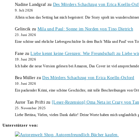
Nadine Landgraf
zu
Des Mörders Schachzug von Erica Koelln-Oxf
9. Juli 2026
Allein schon das Setting hat mich begeistert: Die Story spielt im wunderschö
Gelincik
zu
Mila und Paul: Sonne im Norden von Tino Dietrich
23. Juni 2026
Eine schöne und ehrliche Liebesgeschichte In dem Buch 'Mila und Paul' von Ti
Fane
zu
Liebe kennt keine Grenzen: Wie Freundschaft zu Liebe wi
19. Juni 2026
Ich habe die neue Version gelesen bei Amazon, Das Cover ist viel ansprechende
Bea Müller
zu
Des Mörders Schachzug von Erica Koelln-Oxford
10. Juni 2026
Ein packender Krimi, eine schöne Geschichte, mit tolle Beschreibungen von Ort
Autor Tan Prifti
zu
[Leser-Rezension] Oma Neta ist Crazy von Tan 
25. November 2025
Liebe Bettina, Vielen, vielen Dank dafür! Deine Worte haben mich unglaublich g
Unterstützer von: