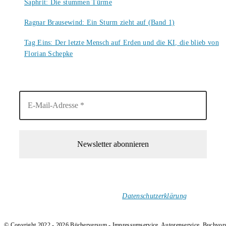
Saphrit: Die stummen Türme
6. August 2026
Ragnar Brausewind: Ein Sturm zieht auf (Band 1)
6. August 2026
Tag Eins: Der letzte Mensch auf Erden und die KI, die blieb von
Florian Schepke
5. August 2026
1-Mal im Monat neue tolle Buchtitel, Interviews, Neuigkeiten
und Rezensionen in deinen Posteingang.
Ich versende keinen Spam!
Datenschutzerklärung
.
© Copyright 2022 - 2026 Bücherversum - Impressumservice, Autorenservice, Buchvor