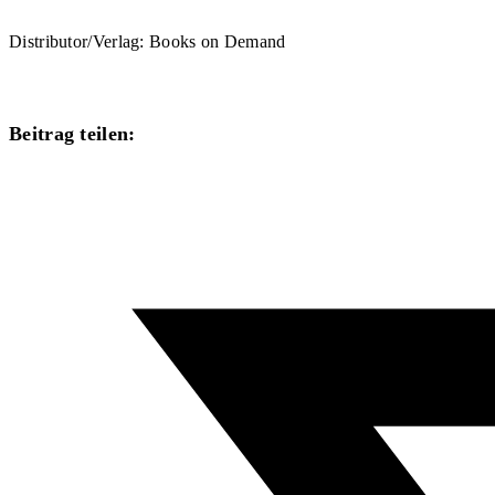
Distributor/Verlag: Books on Demand
Diesen
Beitrag teilen:
Inhalt
Öffnet
teilen
in
einem
neuen
Fenster