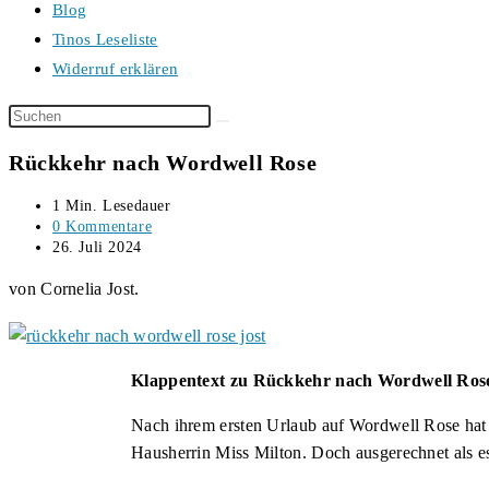
Blog
Tinos Leseliste
Widerruf erklären
Diese
Website
Rückkehr nach Wordwell Rose
durchsuchen
Lesedauer:
1 Min. Lesedauer
Beitrags-
0 Kommentare
Kommentare:
Beitrag
26. Juli 2024
veröffentlicht:
von Cornelia Jost.
Klappentext zu Rückkehr nach Wordwell Ros
Nach ihrem ersten Urlaub auf Wordwell Rose ha
Hausherrin Miss Milton. Doch ausgerechnet als es