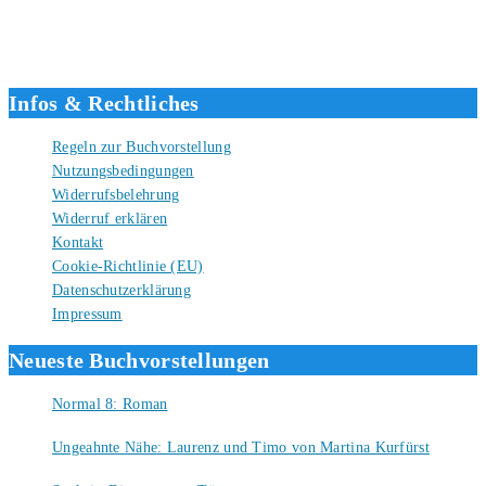
verlagsunabhängiger Autor seit 2012. Ich bin froh, dass du den Weg
hierher gefunden hast und freue mich auf eine gute Zusammenarbeit.
Liebe Grüße und gute Bücher für die Zukunft, dein Tino.
Infos & Rechtliches
Regeln zur Buchvorstellung
Nutzungsbedingungen
Widerrufsbelehrung
Widerruf erklären
Kontakt
Cookie-Richtlinie (EU)
Datenschutzerklärung
Impressum
Neueste Buchvorstellungen
Normal 8: Roman
8. August 2026
Ungeahnte Nähe: Laurenz und Timo von Martina Kurfürst
7. August 2026