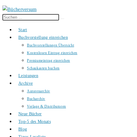
Diese
Suche
Website
starten
Start
durchsuchen
Buchvorstellung einreichen
Buchvorstellungen Übersicht
Kostenlosen Eintrag einreichen
Premiumeintrag einreichen
Schaukasten buchen
Leistungen
Archive
Autorenarchiv
Bucharchiv
Verlage & Distributoren
Neue Bücher
Top-5 des Monats
Blog
Tinos Leseliste