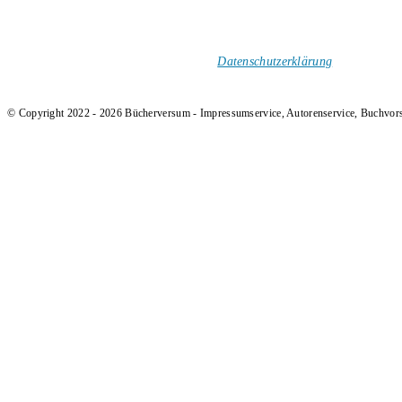
1-Mal im Monat neue tolle Buchtitel, Interviews, Neuigkeiten
und Rezensionen in deinen Posteingang.
Ich versende keinen Spam!
Datenschutzerklärung
.
© Copyright 2022 - 2026 Bücherversum - Impressumservice, Autorenservice, Buchvor