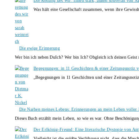
Die Rettung des Wir: Innen stark, außen souverän von S
Was hält eine Gesellschaft zusammen, wenn ihre Gewissh
Die ewige Erinnerung
Wer bin ich neben DuIch? Wer bin Ich? Obgleich ich deinen Geis
Begegnungen: in 11 Geschichten & einer Zeitungsnotiz 
„Begegnungen in 11 Geschichten und einer Zeitungsnotiz
Die Narben meines Lebens: Erinnerungen an mein Leben voller B
Dieses Buch erzählt mein Leben, so wie es war. Ohne Beschönigun
Der Erlkönig-Freund: Eine literarische Dystopie von An
Vielleicht ist die größte Verführung nicht, dass die Masc