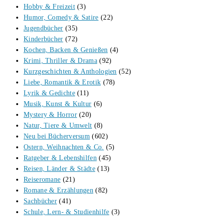
Hobby & Freizeit
(3)
Humor, Comedy & Satire
(22)
Jugendbücher
(35)
Kinderbücher
(72)
Kochen, Backen & Genießen
(4)
Krimi, Thriller & Drama
(92)
Kurzgeschichten & Anthologien
(52)
Liebe, Romantik & Erotik
(78)
Lyrik & Gedichte
(11)
Musik, Kunst & Kultur
(6)
Mystery & Horror
(20)
Natur, Tiere & Umwelt
(8)
Neu bei Bücherversum
(602)
Ostern, Weihnachten & Co.
(5)
Ratgeber & Lebenshilfen
(45)
Reisen, Länder & Städte
(13)
Reiseromane
(21)
Romane & Erzählungen
(82)
Sachbücher
(41)
Schule, Lern- & Studienhilfe
(3)