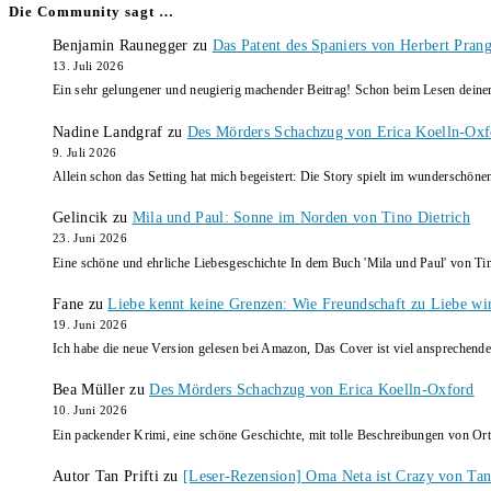
Die Community sagt …
Benjamin Raunegger
zu
Das Patent des Spaniers von Herbert Pran
13. Juli 2026
Ein sehr gelungener und neugierig machender Beitrag! Schon beim Lesen dein
Nadine Landgraf
zu
Des Mörders Schachzug von Erica Koelln-Oxf
9. Juli 2026
Allein schon das Setting hat mich begeistert: Die Story spielt im wunderschö
Gelincik
zu
Mila und Paul: Sonne im Norden von Tino Dietrich
23. Juni 2026
Eine schöne und ehrliche Liebesgeschichte In dem Buch 'Mila und Paul' von Ti
Fane
zu
Liebe kennt keine Grenzen: Wie Freundschaft zu Liebe wi
19. Juni 2026
Ich habe die neue Version gelesen bei Amazon, Das Cover ist viel ansprechende
Bea Müller
zu
Des Mörders Schachzug von Erica Koelln-Oxford
10. Juni 2026
Ein packender Krimi, eine schöne Geschichte, mit tolle Beschreibungen von Ort
Autor Tan Prifti
zu
[Leser-Rezension] Oma Neta ist Crazy von Tan 