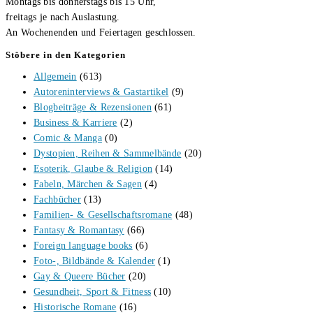
Montags bis donnerstags bis 15 Uhr,
freitags je nach Auslastung.
An Wochenenden und Feiertagen geschlossen.
Stöbere in den Kategorien
Allgemein
(613)
Autoreninterviews & Gastartikel
(9)
Blogbeiträge & Rezensionen
(61)
Business & Karriere
(2)
Comic & Manga
(0)
Dystopien, Reihen & Sammelbände
(20)
Esoterik, Glaube & Religion
(14)
Fabeln, Märchen & Sagen
(4)
Fachbücher
(13)
Familien- & Gesellschaftsromane
(48)
Fantasy & Romantasy
(66)
Foreign language books
(6)
Foto-, Bildbände & Kalender
(1)
Gay & Queere Bücher
(20)
Gesundheit, Sport & Fitness
(10)
Historische Romane
(16)