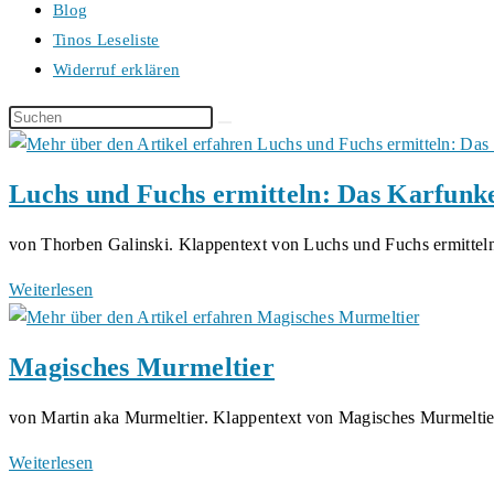
Blog
Tinos Leseliste
Widerruf erklären
Diese
Website
durchsuchen
Luchs und Fuchs ermitteln: Das Karfunk
von Thorben Galinski. Klappentext von Luchs und Fuchs ermitte
Luchs
Weiterlesen
und
Fuchs
Magisches Murmeltier
ermitteln:
Das
von Martin aka Murmeltier. Klappentext von Magisches Murmelti
Karfunkel
Komplott
Magisches
Weiterlesen
Murmeltier