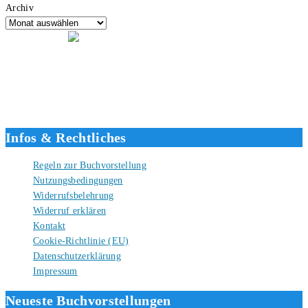
Archiv
Hallo, ich bin Tino, der Seitenbetreiber von buecherversum.de und
verlagsunabhängiger Autor seit 2012. Ich bin froh, dass du den Weg
hierher gefunden hast und freue mich auf eine gute Zusammenarbeit.
Liebe Grüße und gute Bücher für die Zukunft, dein Tino.
Infos & Rechtliches
Regeln zur Buchvorstellung
Nutzungsbedingungen
Widerrufsbelehrung
Widerruf erklären
Kontakt
Cookie-Richtlinie (EU)
Datenschutzerklärung
Impressum
Neueste Buchvorstellungen