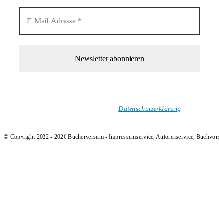
1-Mal im Monat neue tolle Buchtitel, Interviews, Neuigkeiten
und Rezensionen in deinen Posteingang.
Ich versende keinen Spam!
Datenschutzerklärung
.
© Copyright 2022 - 2026 Bücherversum - Impressumservice, Autorenservice, Buchvor