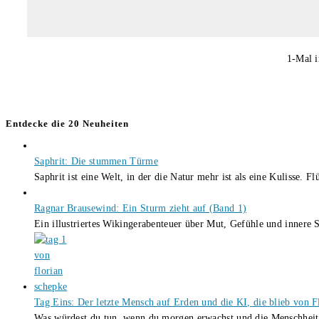
1-Mal i
Entdecke die 20 Neuheiten
Saphrit: Die stummen Türme
Saphrit ist eine Welt, in der die Natur mehr ist als eine Kulisse.
Ragnar Brausewind: Ein Sturm zieht auf (Band 1)
Ein illustriertes Wikingerabenteuer über Mut, Gefühle und inner
Tag Eins: Der letzte Mensch auf Erden und die KI, die blieb von 
Was würdest du tun, wenn du morgen erwachst und die Menschheit 