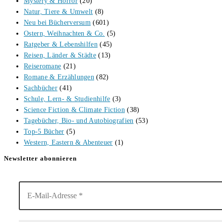
Mystery & Horror
(20)
Natur, Tiere & Umwelt
(8)
Neu bei Bücherversum
(601)
Ostern, Weihnachten & Co.
(5)
Ratgeber & Lebenshilfen
(45)
Reisen, Länder & Städte
(13)
Reiseromane
(21)
Romane & Erzählungen
(82)
Sachbücher
(41)
Schule, Lern- & Studienhilfe
(3)
Science Fiction & Climate Fiction
(38)
Tagebücher, Bio- und Autobiografien
(53)
Top-5 Bücher
(5)
Western, Eastern & Abenteuer
(1)
Newsletter abonnieren