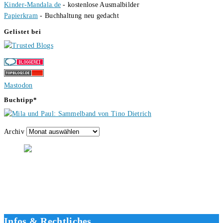
Kinder-Mandala.de
- kostenlose Ausmalbilder
Papierkram
- Buchhaltung neu gedacht
Gelistet bei
Mastodon
Buchtipp*
Archiv
Hallo, ich bin Tino, der Seitenbetreiber von buecherversum.de und
verlagsunabhängiger Autor seit 2012. Ich bin froh, dass du den Weg
hierher gefunden hast und freue mich auf eine gute Zusammenarbeit.
Liebe Grüße und gute Bücher für die Zukunft, dein Tino.
Infos & Rechtliches