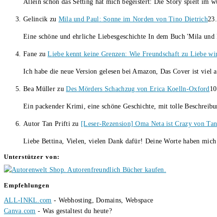
Allein schon das Setting hat mich begeistert: Die Story spielt i
Gelincik
zu
Mila und Paul: Sonne im Norden von Tino Dietrich
23.
Eine schöne und ehrliche Liebesgeschichte In dem Buch 'Mila und 
Fane
zu
Liebe kennt keine Grenzen: Wie Freundschaft zu Liebe wi
Ich habe die neue Version gelesen bei Amazon, Das Cover ist viel 
Bea Müller
zu
Des Mörders Schachzug von Erica Koelln-Oxford
10
Ein packender Krimi, eine schöne Geschichte, mit tolle Beschreib
Autor Tan Prifti
zu
[Leser-Rezension] Oma Neta ist Crazy von Tan 
Liebe Bettina, Vielen, vielen Dank dafür! Deine Worte haben mich 
Unterstützer von:
Empfehlungen
ALL-INKL.com
- Webhosting, Domains, Webspace
Canva.com
- Was gestaltest du heute?