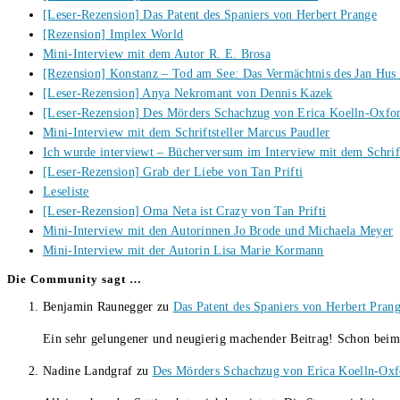
[Leser-Rezension] Das Patent des Spaniers von Herbert Prange
[Rezension] Implex World
Mini-Interview mit dem Autor R. E. Brosa
[Rezension] Konstanz – Tod am See: Das Vermächtnis des Jan Hus
[Leser-Rezension] Anya Nekromant von Dennis Kazek
[Leser-Rezension] Des Mörders Schachzug von Erica Koelln-Oxfo
Mini-Interview mit dem Schriftsteller Marcus Paudler
Ich wurde interviewt – Bücherversum im Interview mit dem Schrift
[Leser-Rezension] Grab der Liebe von Tan Prifti
Leseliste
[Leser-Rezension] Oma Neta ist Crazy von Tan Prifti
Mini-Interview mit den Autorinnen Jo Brode und Michaela Meyer
Mini-Interview mit der Autorin Lisa Marie Kormann
Die Community sagt …
Benjamin Raunegger
zu
Das Patent des Spaniers von Herbert Pran
Ein sehr gelungener und neugierig machender Beitrag! Schon bei
Nadine Landgraf
zu
Des Mörders Schachzug von Erica Koelln-Oxf