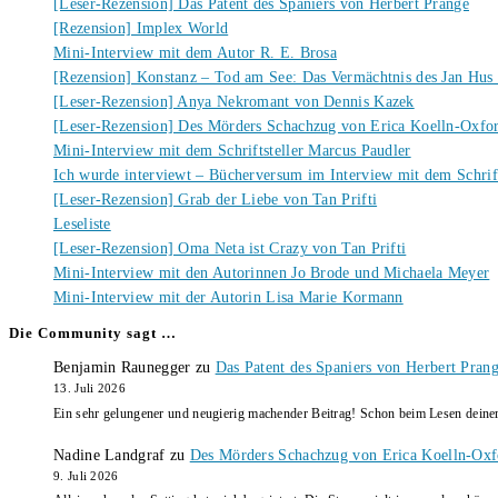
[Leser-Rezension] Das Patent des Spaniers von Herbert Prange
[Rezension] Implex World
Mini-Interview mit dem Autor R. E. Brosa
[Rezension] Konstanz – Tod am See: Das Vermächtnis des Jan Hus
[Leser-Rezension] Anya Nekromant von Dennis Kazek
[Leser-Rezension] Des Mörders Schachzug von Erica Koelln-Oxfo
Mini-Interview mit dem Schriftsteller Marcus Paudler
Ich wurde interviewt – Bücherversum im Interview mit dem Schrift
[Leser-Rezension] Grab der Liebe von Tan Prifti
Leseliste
[Leser-Rezension] Oma Neta ist Crazy von Tan Prifti
Mini-Interview mit den Autorinnen Jo Brode und Michaela Meyer
Mini-Interview mit der Autorin Lisa Marie Kormann
Die Community sagt …
Benjamin Raunegger
zu
Das Patent des Spaniers von Herbert Pran
13. Juli 2026
Ein sehr gelungener und neugierig machender Beitrag! Schon beim Lesen dein
Nadine Landgraf
zu
Des Mörders Schachzug von Erica Koelln-Oxf
9. Juli 2026