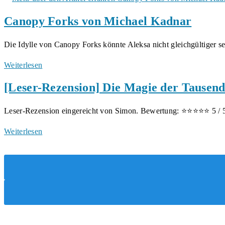
Brons
1:
Canopy Forks von Michael Kadnar
von
Unter
Klaus
der
Die Idylle von Canopy Forks könnte Aleksa nicht gleichgültiger 
Hartung
Oberfläche
Canopy
Weiterlesen
Forks
[Leser-Rezension] Die Magie der Tausen
von
Michael
Leser-Rezension eingereicht von Simon. Bewertung: ⭐⭐⭐⭐⭐ 5 /
Kadnar
[Leser-
Weiterlesen
Rezension]
Die
Magie
der
Tausend
Lande
–