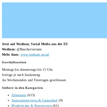
Der
Herr
der
Toten
von
Andrew
J
Jetzt auf Wedium, Social Media aus der EU
Raven
Wedium:
@Buecherversum
Mehr dazu:
www.wedium.social
Geschäftszeiten
Montags bis donnerstags bis 15 Uhr,
freitags je nach Auslastung.
An Wochenenden und Feiertagen geschlossen.
Stöbere in den Kategorien
Allgemein
(613)
Autoreninterviews & Gastartikel
(9)
Blogbeiträge & Rezensionen
(61)