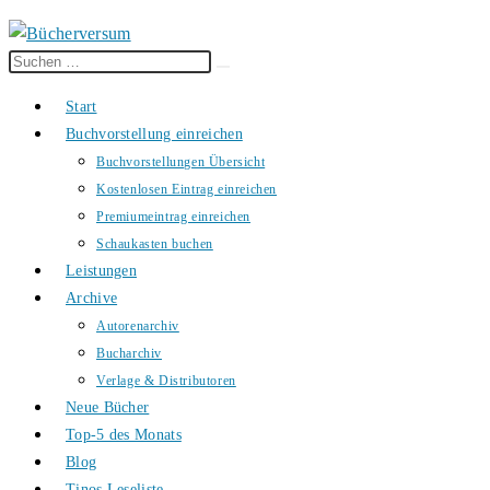
Diese
Suche
Website
starten
Start
durchsuchen
Buchvorstellung einreichen
Buchvorstellungen Übersicht
Kostenlosen Eintrag einreichen
Premiumeintrag einreichen
Schaukasten buchen
Leistungen
Archive
Autorenarchiv
Bucharchiv
Verlage & Distributoren
Neue Bücher
Top-5 des Monats
Blog
Tinos Leseliste