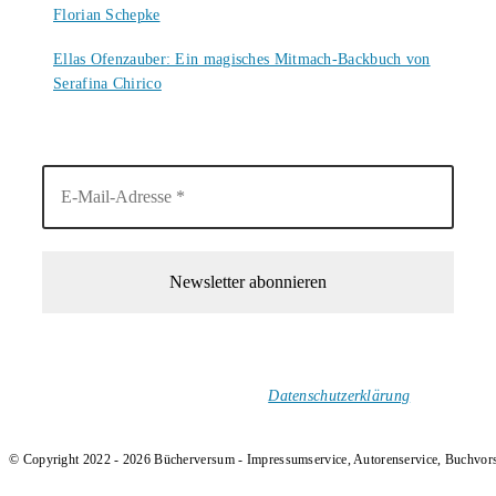
Florian Schepke
5. August 2026
Ellas Ofenzauber: Ein magisches Mitmach-Backbuch von
Serafina Chirico
4. August 2026
1-Mal im Monat neue tolle Buchtitel, Interviews, Neuigkeiten
und Rezensionen in deinen Posteingang.
Ich versende keinen Spam!
Datenschutzerklärung
.
© Copyright 2022 - 2026 Bücherversum - Impressumservice, Autorenservice, Buchvor