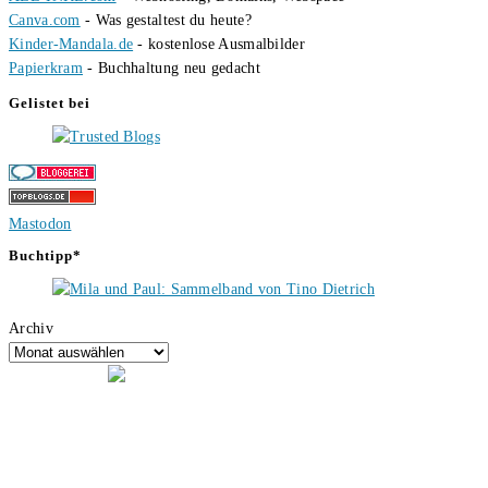
Canva.com
- Was gestaltest du heute?
Kinder-Mandala.de
- kostenlose Ausmalbilder
Papierkram
- Buchhaltung neu gedacht
Gelistet bei
Mastodon
Buchtipp*
Archiv
Hallo, ich bin Tino, der Seitenbetreiber von buecherversum.de und
verlagsunabhängiger Autor seit 2012. Ich bin froh, dass du den Weg
hierher gefunden hast und freue mich auf eine gute Zusammenarbeit.
Liebe Grüße und gute Bücher für die Zukunft, dein Tino.