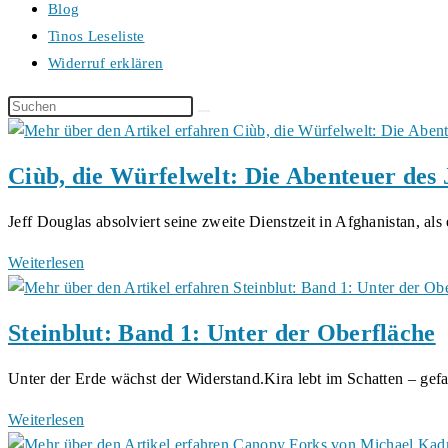
Blog
Tinos Leseliste
Widerruf erklären
Diese
Website
durchsuchen
Ciùb, die Würfelwelt: Die Abenteuer des
Jeff Douglas absolviert seine zweite Dienstzeit in Afghanistan, als
Ciùb,
Weiterlesen
die
Würfelwelt:
Steinblut: Band 1: Unter der Oberfläche
Die
Abenteuer
Unter der Erde wächst der Widerstand.Kira lebt im Schatten – g
des
Jeff
Steinblut:
Weiterlesen
von
Band