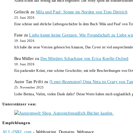
Allein schon das Setting hat mich begeistert: Die Story spielt im wunderschö
Gelincik
zu
Mila und Paul: Sonne im Norden von Tino Dietrich
23. Juni 2026
Eine schöne und ehrliche Liebesgeschichte In dem Buch 'Mila und Paul' von Ti
Fane
zu
Liebe kennt keine Grenzen: Wie Freundschaft zu Liebe wi
19. Juni 2026
Ich habe die neue Version gelesen bei Amazon, Das Cover ist viel ansprechende
Bea Müller
zu
Des Mörders Schachzug von Erica Koelln-Oxford
10. Juni 2026
Ein packender Krimi, eine schöne Geschichte, mit tolle Beschreibungen von Ort
Autor Tan Prifti
zu
[Leser-Rezension] Oma Neta ist Crazy von Tan 
25. November 2025
Liebe Bettina, Vielen, vielen Dank dafür! Deine Worte haben mich unglaublich g
Unterstützer von:
Empfehlungen
ALL-INKL.com
- Webhosting, Domains, Webspace