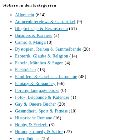
Stöbere in den Kategorien
Allgemein
(614)
Autoreninterviews & Gastartikel
(9)
Blogbeiträge & Rezensionen
(61)
Business & Karriere
(2)
Comic & Manga
(0)
Dystopien, Reihen & Sammelbände
(20)
Esoterik, Glaube & Religion
(14)
Fabeln, Märchen & Sagen
(4)
Fachbücher
(13)
Familien- & Gesellschaftsromane
(48)
Fantasy & Romantasy
(66)
Foreign language books
(6)
Foto-, Bildbände & Kalender
(1)
Gay & Queere Bücher
(20)
Gesundheit, Sport & Fitness
(10)
Historische Romane
(16)
Hobby & Freizeit
(3)
Humor, Comedy & Satire
(22)
Jugendbücher
(35)