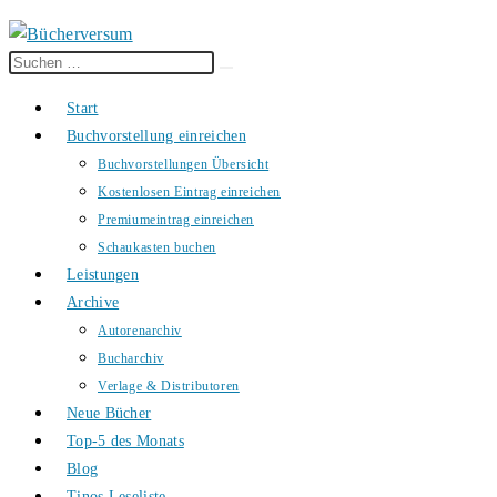
Diese
Suche
Website
starten
Start
durchsuchen
Buchvorstellung einreichen
Buchvorstellungen Übersicht
Kostenlosen Eintrag einreichen
Premiumeintrag einreichen
Schaukasten buchen
Leistungen
Archive
Autorenarchiv
Bucharchiv
Verlage & Distributoren
Neue Bücher
Top-5 des Monats
Blog
Tinos Leseliste