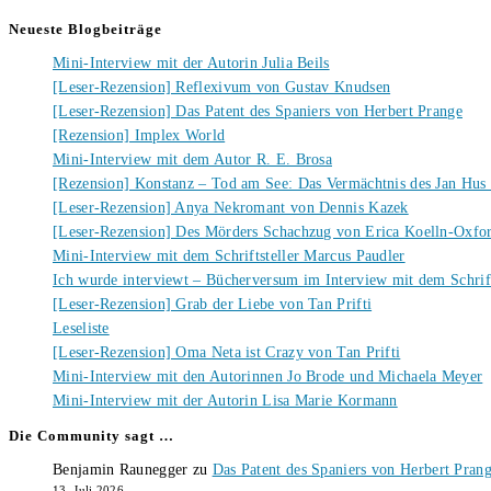
Neueste Blogbeiträge
Mini-Interview mit der Autorin Julia Beils
[Leser-Rezension] Reflexivum von Gustav Knudsen
[Leser-Rezension] Das Patent des Spaniers von Herbert Prange
[Rezension] Implex World
Mini-Interview mit dem Autor R. E. Brosa
[Rezension] Konstanz – Tod am See: Das Vermächtnis des Jan Hus
[Leser-Rezension] Anya Nekromant von Dennis Kazek
[Leser-Rezension] Des Mörders Schachzug von Erica Koelln-Oxfo
Mini-Interview mit dem Schriftsteller Marcus Paudler
Ich wurde interviewt – Bücherversum im Interview mit dem Schrift
[Leser-Rezension] Grab der Liebe von Tan Prifti
Leseliste
[Leser-Rezension] Oma Neta ist Crazy von Tan Prifti
Mini-Interview mit den Autorinnen Jo Brode und Michaela Meyer
Mini-Interview mit der Autorin Lisa Marie Kormann
Die Community sagt …
Benjamin Raunegger
zu
Das Patent des Spaniers von Herbert Pran
13. Juli 2026