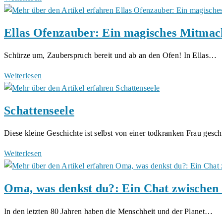
1)
Eins:
Der
Ellas Ofenzauber: Ein magisches Mitmac
letzte
Mensch
Schürze um, Zauberspruch bereit und ab an den Ofen! In Ellas…
auf
Erden
Ellas
Weiterlesen
und
Ofenzauber:
die
Ein
Schattenseele
KI,
magisches
die
Mitmach-
Diese kleine Geschichte ist selbst von einer todkranken Frau gesc
blieb
Backbuch
von
von
Schattenseele
Weiterlesen
Florian
Serafina
Schepke
Chirico
Oma, was denkst du?: Ein Chat zwischen
In den letzten 80 Jahren haben die Menschheit und der Planet…