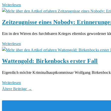
Oma,
Weiterlesen
was
denkst
Zeitzeugnisse eines Nobody: Erinnerunge
du?:
Ein
Ein in den Wirren des furchtbaren Krieges elternlos gewordener k
Chat
zwischen
Zeitzeugnisse
Weiterlesen
Oma
eines
Susi
Nobody:
Wattengold: Birkenbocks erster Fall
und
Erinnerungen
Enkel
aus
Eigentlich möchte Kriminalhauptkommissar Wolfgang Birkenbock
Jakob
einer
von
bewegten
Wattengold:
Weiterlesen
Lukas
Zeit
Birkenbocks
Ältere Beiträge
→
Niederberger
erster
Fall