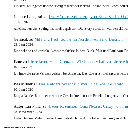
Ein sehr gelungener und neugierig machender Beitrag! Schon beim Lesen dein
Nadine Landgraf
zu
Des Mörders Schachzug von Erica Koelln-Oxf
9. Juli 2026
Allein schon das Setting hat mich begeistert: Die Story spielt im wunderschö
Gelincik
zu
Mila und Paul: Sonne im Norden von Tino Dietrich
23. Juni 2026
Eine schöne und ehrliche Liebesgeschichte In dem Buch 'Mila und Paul' von Ti
Fane
zu
Liebe kennt keine Grenzen: Wie Freundschaft zu Liebe wi
19. Juni 2026
Ich habe die neue Version gelesen bei Amazon, Das Cover ist viel ansprechende
Bea Müller
zu
Des Mörders Schachzug von Erica Koelln-Oxford
10. Juni 2026
Ein packender Krimi, eine schöne Geschichte, mit tolle Beschreibungen von Ort
Autor Tan Prifti
zu
[Leser-Rezension] Oma Neta ist Crazy von Tan 
25. November 2025
Liebe Bettina, Vielen, vielen Dank dafür! Deine Worte haben mich unglaublich g
Unterstützer von: