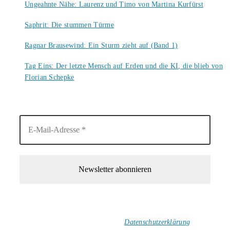
Ungeahnte Nähe: Laurenz und Timo von Martina Kurfürst
7. August 2026
Saphrit: Die stummen Türme
6. August 2026
Ragnar Brausewind: Ein Sturm zieht auf (Band 1)
6. August 2026
Tag Eins: Der letzte Mensch auf Erden und die KI, die blieb von
Florian Schepke
5. August 2026
1-Mal im Monat neue tolle Buchtitel, Interviews, Neuigkeiten
und Rezensionen in deinen Posteingang.
Ich versende keinen Spam!
Datenschutzerklärung
.