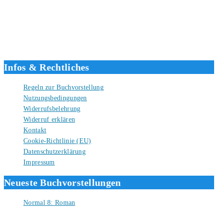
Hallo, ich bin Tino, der Seitenbetreiber von buecherversum.de und
verlagsunabhängiger Autor seit 2012. Ich bin froh, dass du den Weg
hierher gefunden hast und freue mich auf eine gute Zusammenarbeit.
Liebe Grüße und gute Bücher für die Zukunft, dein Tino.
Infos & Rechtliches
Regeln zur Buchvorstellung
Nutzungsbedingungen
Widerrufsbelehrung
Widerruf erklären
Kontakt
Cookie-Richtlinie (EU)
Datenschutzerklärung
Impressum
Neueste Buchvorstellungen
Normal 8: Roman
8. August 2026