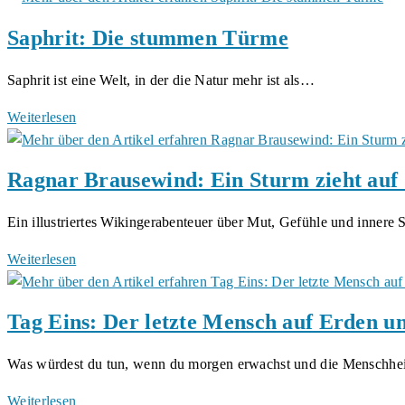
Laurenz
Saphrit: Die stummen Türme
und
Timo
Saphrit ist eine Welt, in der die Natur mehr ist als…
von
Martina
Saphrit:
Weiterlesen
Kurfürst
Die
stummen
Ragnar Brausewind: Ein Sturm zieht auf 
Türme
Ein illustriertes Wikingerabenteuer über Mut, Gefühle und inner
Ragnar
Weiterlesen
Brausewind:
Ein
Tag Eins: Der letzte Mensch auf Erden un
Sturm
zieht
Was würdest du tun, wenn du morgen erwachst und die Menschh
auf
(Band
Tag
Weiterlesen