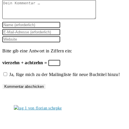
Kommentar
Gib
deinen
Gib
Namen
deine
Gib
oder
E-
deine
Bitte gib eine Antwort in Ziffern ein:
Benutzernamen
Mail-
Website-
zum
Adresse
URL
vierzehn + achtzehn =
Kommentieren
zum
ein
Ja, füge mich zu der Mailingliste für neue Buchtitel hinzu!
ein
Kommentieren
(optional)
ein