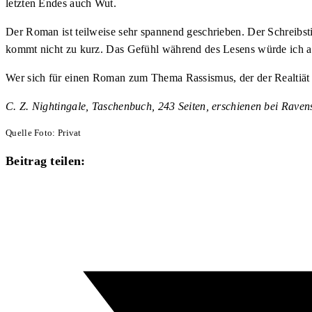
letzten Endes auch Wut.
Der Roman ist teilweise sehr spannend geschrieben. Der Schreibst
kommt nicht zu kurz. Das Gefühl während des Lesens würde ich al
Wer sich für einen Roman zum Thema Rassismus, der der Realtiät ent
C. Z. Nightingale, Taschenbuch, 243 Seiten, erschienen bei Rav
Quelle Foto: Privat
Diesen
Beitrag teilen:
Inhalt
Öffnet
teilen
in
einem
neuen
Fenster