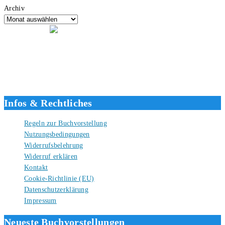
Archiv
Hallo, ich bin Tino, der Seitenbetreiber von buecherversum.de und
verlagsunabhängiger Autor seit 2012. Ich bin froh, dass du den Weg
hierher gefunden hast und freue mich auf eine gute Zusammenarbeit.
Liebe Grüße und gute Bücher für die Zukunft, dein Tino.
Infos & Rechtliches
Regeln zur Buchvorstellung
Nutzungsbedingungen
Widerrufsbelehrung
Widerruf erklären
Kontakt
Cookie-Richtlinie (EU)
Datenschutzerklärung
Impressum
Neueste Buchvorstellungen