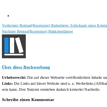
Weitere
Vorheriger Beitrag
[Rezension] Rabenberg: Schicksale eines König
Nächster Beitrag
[Rezension] Mädchenfänger
Artikel
ansehen
Über diese Buchwerbung
Urheberrecht:
Die auf dieser Webseite veröffentlichten Inhalte 
Links:
Die Links auf dieser Website sind u. a. Werbelinks (Affilia
sein kann. Den Nutzern entstehen dadurch keinerlei Nachteile.
Schreibe einen Kommentar