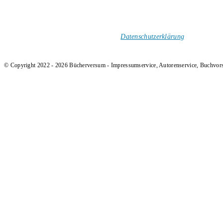
1-Mal im Monat neue tolle Buchtitel, Interviews, Neuigkeiten
und Rezensionen in deinen Posteingang.
Ich versende keinen Spam!
Datenschutzerklärung
.
© Copyright 2022 - 2026 Bücherversum - Impressumservice, Autorenservice, Buchvor