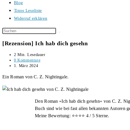
Blog
Tinos Leseliste
Widerruf erklären
Diese
Website
[Rezension] Ich hab dich gesehn
durchsuchen
Lesedauer:
2 Min. Lesedauer
Beitrags-
0 Kommentare
Kommentare:
Beitrag
1. März 2024
veröffentlicht:
Ein Roman von C. Z. Nightingale.
Den Roman »Ich hab dich gesehn« von C. Z. Nigh
Buch sind wie bei fast allen bekannten Autoren ge
Meine Bewertung: ⭐⭐⭐⭐ 4 / 5 Sterne.