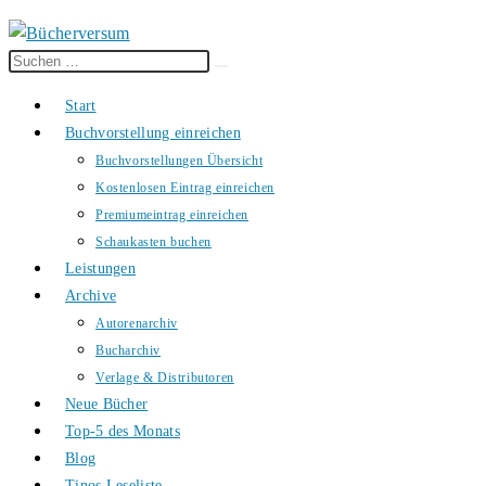
Diese
Suche
Website
starten
Start
durchsuchen
Buchvorstellung einreichen
Buchvorstellungen Übersicht
Kostenlosen Eintrag einreichen
Premiumeintrag einreichen
Schaukasten buchen
Leistungen
Archive
Autorenarchiv
Bucharchiv
Verlage & Distributoren
Neue Bücher
Top-5 des Monats
Blog
Tinos Leseliste