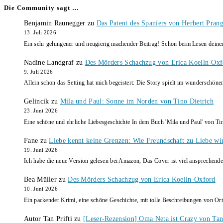
Die Community sagt …
Benjamin Raunegger
zu
Das Patent des Spaniers von Herbert Pran
13. Juli 2026
Ein sehr gelungener und neugierig machender Beitrag! Schon beim Lesen dein
Nadine Landgraf
zu
Des Mörders Schachzug von Erica Koelln-Oxf
9. Juli 2026
Allein schon das Setting hat mich begeistert: Die Story spielt im wunderschö
Gelincik
zu
Mila und Paul: Sonne im Norden von Tino Dietrich
23. Juni 2026
Eine schöne und ehrliche Liebesgeschichte In dem Buch 'Mila und Paul' von Ti
Fane
zu
Liebe kennt keine Grenzen: Wie Freundschaft zu Liebe wi
19. Juni 2026
Ich habe die neue Version gelesen bei Amazon, Das Cover ist viel ansprechende
Bea Müller
zu
Des Mörders Schachzug von Erica Koelln-Oxford
10. Juni 2026
Ein packender Krimi, eine schöne Geschichte, mit tolle Beschreibungen von Ort
Autor Tan Prifti
zu
[Leser-Rezension] Oma Neta ist Crazy von Tan 