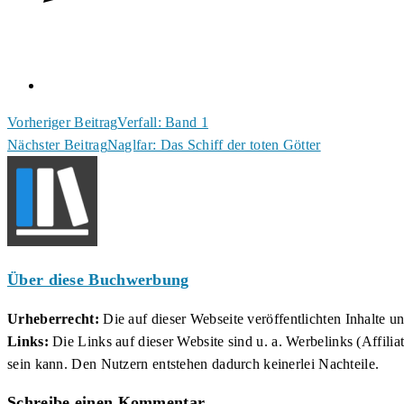
Weitere
Vorheriger Beitrag
Verfall: Band 1
Nächster Beitrag
Naglfar: Das Schiff der toten Götter
Artikel
ansehen
Über diese Buchwerbung
Urheberrecht:
Die auf dieser Webseite veröffentlichten Inhalte 
Links:
Die Links auf dieser Website sind u. a. Werbelinks (Affilia
sein kann. Den Nutzern entstehen dadurch keinerlei Nachteile.
Schreibe einen Kommentar