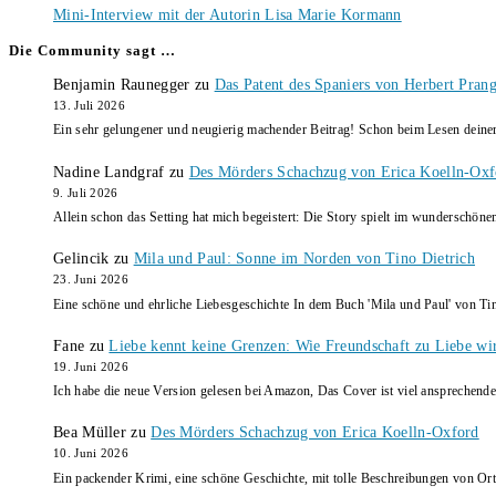
Mini-Interview mit der Autorin Lisa Marie Kormann
Die Community sagt …
Benjamin Raunegger
zu
Das Patent des Spaniers von Herbert Pran
13. Juli 2026
Ein sehr gelungener und neugierig machender Beitrag! Schon beim Lesen dein
Nadine Landgraf
zu
Des Mörders Schachzug von Erica Koelln-Oxf
9. Juli 2026
Allein schon das Setting hat mich begeistert: Die Story spielt im wunderschö
Gelincik
zu
Mila und Paul: Sonne im Norden von Tino Dietrich
23. Juni 2026
Eine schöne und ehrliche Liebesgeschichte In dem Buch 'Mila und Paul' von Ti
Fane
zu
Liebe kennt keine Grenzen: Wie Freundschaft zu Liebe wi
19. Juni 2026
Ich habe die neue Version gelesen bei Amazon, Das Cover ist viel ansprechende
Bea Müller
zu
Des Mörders Schachzug von Erica Koelln-Oxford
10. Juni 2026
Ein packender Krimi, eine schöne Geschichte, mit tolle Beschreibungen von Ort