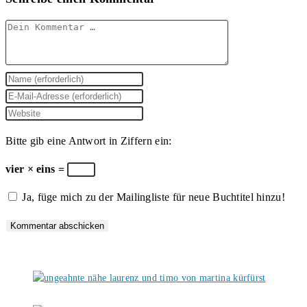
Kommentar
Gib
deinen
Gib
Namen
deine
Gib
oder
E-
deine
Bitte gib eine Antwort in Ziffern ein:
Benutzernamen
Mail-
Website-
zum
Adresse
URL
vier × eins =
Kommentieren
zum
ein
Ja, füge mich zu der Mailingliste für neue Buchtitel hinzu!
ein
Kommentieren
(optional)
ein