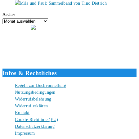
Archiv
Hallo, ich bin Tino, der Seitenbetreiber von buecherversum.de und
verlagsunabhängiger Autor seit 2012. Ich bin froh, dass du den Weg
hierher gefunden hast und freue mich auf eine gute Zusammenarbeit.
Liebe Grüße und gute Bücher für die Zukunft, dein Tino.
Infos & Rechtliches
Regeln zur Buchvorstellung
Nutzungsbedingungen
Widerrufsbelehrung
Widerruf erklären
Kontakt
Cookie-Richtlinie (EU)
Datenschutzerklärung
Impressum