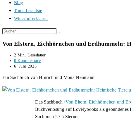
Blog
Tinos Leseliste
Widerruf erklären
Diese
Website
Von Elstern, Eichhörnchen und Erdhummeln: He
durchsuchen
Lesedauer:
2 Min. Lesedauer
Beitrags-
0 Kommentare
Kommentare:
Beitrag
6. Juni 2023
veröffentlicht:
Ein Sachbuch von Hinrich und Mona Neumann.
Das Sachbuch
›Von Eltern, Eichhörnchen und Er
Buchverlosung auf Lovelybooks als gebundenes B
Sachbuch 5 / 5 Sterne.