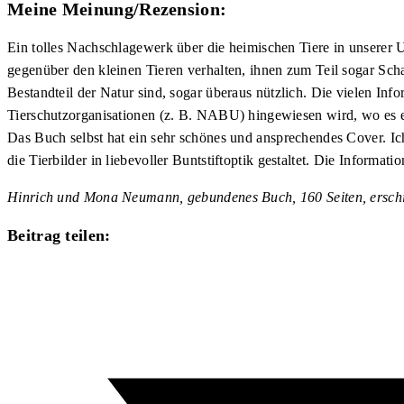
Meine Meinung/Rezension:
Ein tolles Nachschlagewerk über die heimischen Tiere in unserer U
gegenüber den kleinen Tieren verhalten, ihnen zum Teil sogar Sch
Bestandteil der Natur sind, sogar überaus nützlich. Die vielen Info
Tierschutzorganisationen (z. B. NABU) hingewiesen wird, wo es e
Das Buch selbst hat ein sehr schönes und ansprechendes Cover. Ich
die Tierbilder in liebevoller Buntstiftoptik gestaltet. Die Infor
Hinrich und Mona Neumann, gebundenes Buch, 160 Seiten, ersch
Diesen
Beitrag teilen:
Inhalt
Öffnet
teilen
in
einem
neuen
Fenster