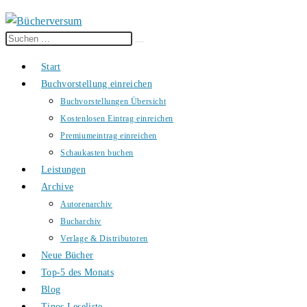
Diese
Suche
Website
starten
Start
durchsuchen
Buchvorstellung einreichen
Buchvorstellungen Übersicht
Kostenlosen Eintrag einreichen
Premiumeintrag einreichen
Schaukasten buchen
Leistungen
Archive
Autorenarchiv
Bucharchiv
Verlage & Distributoren
Neue Bücher
Top-5 des Monats
Blog
Tinos Leseliste