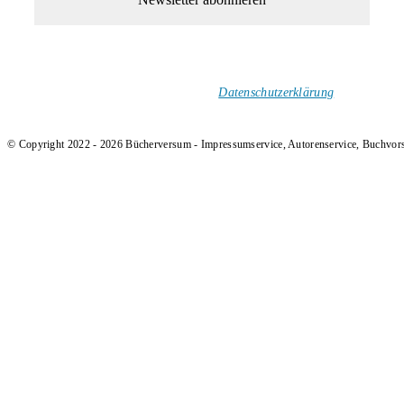
1-Mal im Monat neue tolle Buchtitel, Interviews, Neuigkeiten
und Rezensionen in deinen Posteingang.
Ich versende keinen Spam!
Datenschutzerklärung
.
© Copyright 2022 - 2026 Bücherversum - Impressumservice, Autorenservice, Buchvor