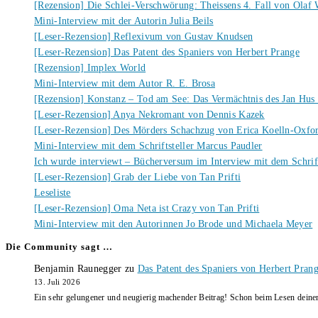
[Rezension] Die Schlei-Verschwörung: Theissens 4. Fall von Ola
Mini-Interview mit der Autorin Julia Beils
[Leser-Rezension] Reflexivum von Gustav Knudsen
[Leser-Rezension] Das Patent des Spaniers von Herbert Prange
[Rezension] Implex World
Mini-Interview mit dem Autor R. E. Brosa
[Rezension] Konstanz – Tod am See: Das Vermächtnis des Jan Hus
[Leser-Rezension] Anya Nekromant von Dennis Kazek
[Leser-Rezension] Des Mörders Schachzug von Erica Koelln-Oxfo
Mini-Interview mit dem Schriftsteller Marcus Paudler
Ich wurde interviewt – Bücherversum im Interview mit dem Schrift
[Leser-Rezension] Grab der Liebe von Tan Prifti
Leseliste
[Leser-Rezension] Oma Neta ist Crazy von Tan Prifti
Mini-Interview mit den Autorinnen Jo Brode und Michaela Meyer
Die Community sagt …
Benjamin Raunegger
zu
Das Patent des Spaniers von Herbert Pran
13. Juli 2026
Ein sehr gelungener und neugierig machender Beitrag! Schon beim Lesen dein