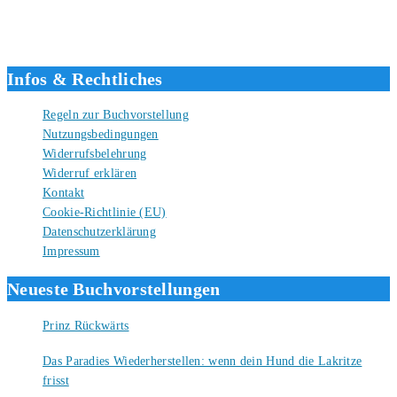
verlagsunabhängiger Autor seit 2012. Ich bin froh, dass du den Weg
hierher gefunden hast und freue mich auf eine gute Zusammenarbeit.
Liebe Grüße und gute Bücher für die Zukunft, dein Tino.
Infos & Rechtliches
Regeln zur Buchvorstellung
Nutzungsbedingungen
Widerrufsbelehrung
Widerruf erklären
Kontakt
Cookie-Richtlinie (EU)
Datenschutzerklärung
Impressum
Neueste Buchvorstellungen
Prinz Rückwärts
10. August 2026
Das Paradies Wiederherstellen: wenn dein Hund die Lakritze
frisst