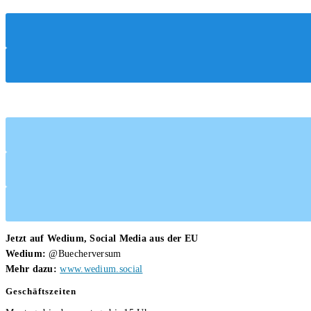
von
hier
Frank
wen?
Rost
von
Frank
Rost
Jetzt auf Wedium, Social Media aus der EU
Wedium:
@Buecherversum
Mehr dazu:
www.wedium.social
Geschäftszeiten