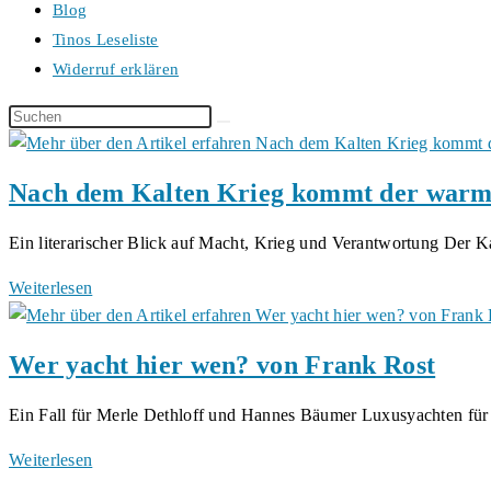
Blog
Tinos Leseliste
Widerruf erklären
Diese
Website
durchsuchen
Nach dem Kalten Krieg kommt der warm
Ein literarischer Blick auf Macht, Krieg und Verantwortung Der 
Nach
Weiterlesen
dem
Kalten
Wer yacht hier wen? von Frank Rost
Krieg
kommt
Ein Fall für Merle Dethloff und Hannes Bäumer Luxusyachten fü
der
warme
Wer
Weiterlesen
Regen
yacht