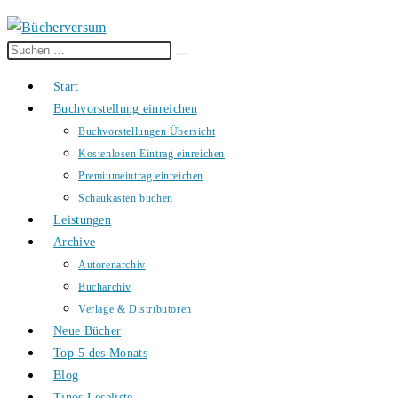
Diese
Suche
Website
starten
Start
durchsuchen
Buchvorstellung einreichen
Buchvorstellungen Übersicht
Kostenlosen Eintrag einreichen
Premiumeintrag einreichen
Schaukasten buchen
Leistungen
Archive
Autorenarchiv
Bucharchiv
Verlage & Distributoren
Neue Bücher
Top-5 des Monats
Blog
Tinos Leseliste