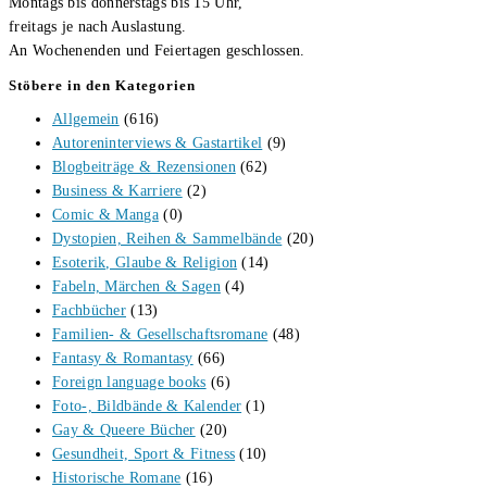
Montags bis donnerstags bis 15 Uhr,
freitags je nach Auslastung.
An Wochenenden und Feiertagen geschlossen.
Stöbere in den Kategorien
Allgemein
(616)
Autoreninterviews & Gastartikel
(9)
Blogbeiträge & Rezensionen
(62)
Business & Karriere
(2)
Comic & Manga
(0)
Dystopien, Reihen & Sammelbände
(20)
Esoterik, Glaube & Religion
(14)
Fabeln, Märchen & Sagen
(4)
Fachbücher
(13)
Familien- & Gesellschaftsromane
(48)
Fantasy & Romantasy
(66)
Foreign language books
(6)
Foto-, Bildbände & Kalender
(1)
Gay & Queere Bücher
(20)
Gesundheit, Sport & Fitness
(10)
Historische Romane
(16)