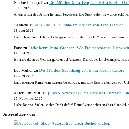
Nadine Landgraf
zu
Des Mörders Schachzug von Erica Koelln-Oxf
9. Juli 2026
Allein schon das Setting hat mich begeistert: Die Story spielt im wunderschö
Gelincik
zu
Mila und Paul: Sonne im Norden von Tino Dietrich
23. Juni 2026
Eine schöne und ehrliche Liebesgeschichte In dem Buch 'Mila und Paul' von Ti
Fane
zu
Liebe kennt keine Grenzen: Wie Freundschaft zu Liebe wi
19. Juni 2026
Ich habe die neue Version gelesen bei Amazon, Das Cover ist viel ansprechende
Bea Müller
zu
Des Mörders Schachzug von Erica Koelln-Oxford
10. Juni 2026
Ein packender Krimi, eine schöne Geschichte, mit tolle Beschreibungen von Ort
Autor Tan Prifti
zu
[Leser-Rezension] Oma Neta ist Crazy von Tan 
25. November 2025
Liebe Bettina, Vielen, vielen Dank dafür! Deine Worte haben mich unglaublich g
Unterstützer von: