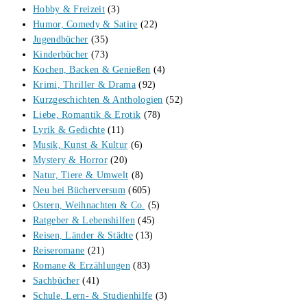
Hobby & Freizeit
(3)
Humor, Comedy & Satire
(22)
Jugendbücher
(35)
Kinderbücher
(73)
Kochen, Backen & Genießen
(4)
Krimi, Thriller & Drama
(92)
Kurzgeschichten & Anthologien
(52)
Liebe, Romantik & Erotik
(78)
Lyrik & Gedichte
(11)
Musik, Kunst & Kultur
(6)
Mystery & Horror
(20)
Natur, Tiere & Umwelt
(8)
Neu bei Bücherversum
(605)
Ostern, Weihnachten & Co.
(5)
Ratgeber & Lebenshilfen
(45)
Reisen, Länder & Städte
(13)
Reiseromane
(21)
Romane & Erzählungen
(83)
Sachbücher
(41)
Schule, Lern- & Studienhilfe
(3)