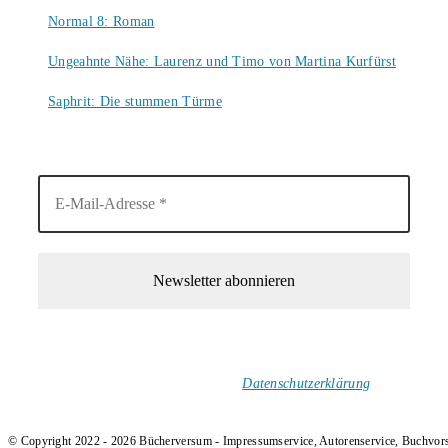
9. August 2026
Normal 8: Roman
8. August 2026
Ungeahnte Nähe: Laurenz und Timo von Martina Kurfürst
7. August 2026
Saphrit: Die stummen Türme
6. August 2026
1-Mal im Monat neue tolle Buchtitel, Interviews, Neuigkeiten
und Rezensionen in deinen Posteingang.
Ich versende keinen Spam!
Datenschutzerklärung
.
© Copyright 2022 - 2026 Bücherversum - Impressumservice, Autorenservice, Buchvor