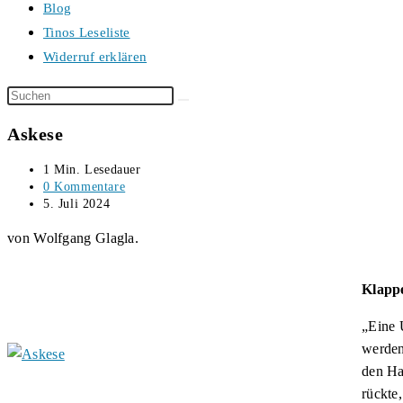
Blog
Tinos Leseliste
Widerruf erklären
Diese
Website
Askese
durchsuchen
Lesedauer:
1 Min. Lesedauer
Beitrags-
0 Kommentare
Kommentare:
Beitrag
5. Juli 2024
veröffentlicht:
von Wolfgang Glagla.
Klappe
„Eine 
werden
den Ha
rückte