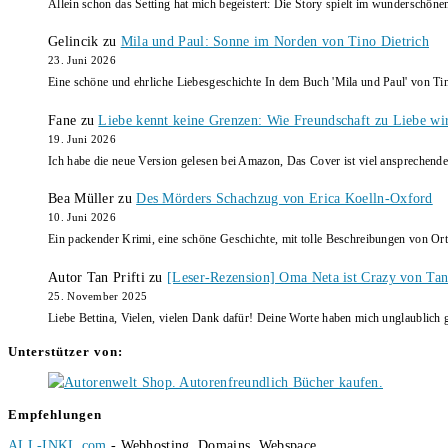
Allein schon das Setting hat mich begeistert: Die Story spielt im wunderschö
Gelincik
zu
Mila und Paul: Sonne im Norden von Tino Dietrich
23. Juni 2026
Eine schöne und ehrliche Liebesgeschichte In dem Buch 'Mila und Paul' von Ti
Fane
zu
Liebe kennt keine Grenzen: Wie Freundschaft zu Liebe wi
19. Juni 2026
Ich habe die neue Version gelesen bei Amazon, Das Cover ist viel ansprechende
Bea Müller
zu
Des Mörders Schachzug von Erica Koelln-Oxford
10. Juni 2026
Ein packender Krimi, eine schöne Geschichte, mit tolle Beschreibungen von Ort
Autor Tan Prifti
zu
[Leser-Rezension] Oma Neta ist Crazy von Tan 
25. November 2025
Liebe Bettina, Vielen, vielen Dank dafür! Deine Worte haben mich unglaublich g
Unterstützer von:
Empfehlungen
ALL-INKL.com
- Webhosting, Domains, Webspace