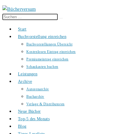
Diese
Suche
Website
starten
Start
durchsuchen
Buchvorstellung einreichen
Buchvorstellungen Übersicht
Kostenlosen Eintrag einreichen
Premiumeintrag einreichen
Schaukasten buchen
Leistungen
Archive
Autorenarchiv
Bucharchiv
Verlage & Distributoren
Neue Bücher
Top-5 des Monats
Blog
Tinos Leseliste