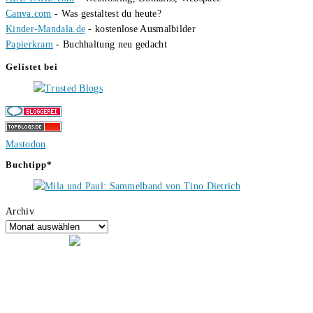
Canva.com
- Was gestaltest du heute?
Kinder-Mandala.de
- kostenlose Ausmalbilder
Papierkram
- Buchhaltung neu gedacht
Gelistet bei
Mastodon
Buchtipp*
Archiv
Hallo, ich bin Tino, der Seitenbetreiber von buecherversum.de und
verlagsunabhängiger Autor seit 2012. Ich bin froh, dass du den Weg
hierher gefunden hast und freue mich auf eine gute Zusammenarbeit.