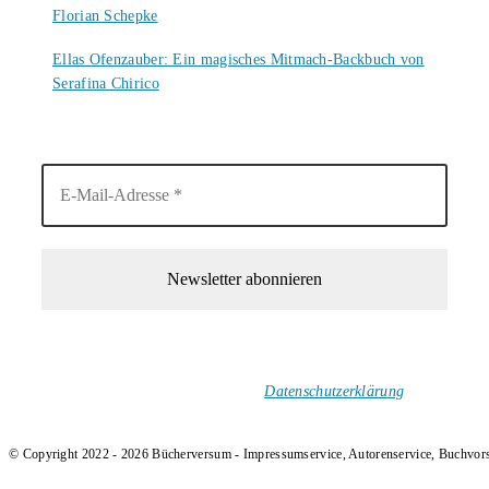
Florian Schepke
5. August 2026
Ellas Ofenzauber: Ein magisches Mitmach-Backbuch von
Serafina Chirico
4. August 2026
1-Mal im Monat neue tolle Buchtitel, Interviews, Neuigkeiten
und Rezensionen in deinen Posteingang.
Ich versende keinen Spam!
Datenschutzerklärung
.
© Copyright 2022 - 2026 Bücherversum - Impressumservice, Autorenservice, Buchvor