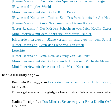
[Leser-Rezension] Das Patent des Spaniers von Herbert Prange
[Rezension] Implex World
Mini-Interview mit dem Autor R. E. Brosa
[Rezension] Konstanz – Tod am See: Das Vermächtnis des Jan Hus
[Leser-Rezension] Anya Nekromant von Dennis Kazek
[Leser-Rezension] Des Mörders Schachzug von Erica Koelln-Oxfo
Mini-Interview mit dem Schriftsteller Marcus Paudler
Ich wurde interviewt – Bücherversum im Interview mit dem Schrift
[Leser-Rezension] Grab der Liebe von Tan Prifti
Leseliste
[Leser-Rezension] Oma Neta ist Crazy von Tan Prifti
Mini-Interview mit den Autorinnen Jo Brode und Michaela Meyer
Mini-Interview mit der Autorin Lisa Marie Kormann
Die Community sagt …
Benjamin Raunegger
zu
Das Patent des Spaniers von Herbert Pran
13. Juli 2026
Ein sehr gelungener und neugierig machender Beitrag! Schon beim Lesen dein
Nadine Landgraf
zu
Des Mörders Schachzug von Erica Koelln-Oxf
9. Juli 2026