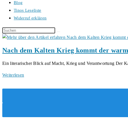
Blog
Tinos Leseliste
Widerruf erklären
Diese
Website
durchsuchen
Nach dem Kalten Krieg kommt der warm
Ein literarischer Blick auf Macht, Krieg und Verantwortung Der 
Nach
Weiterlesen
dem
Kalten
Krieg
kommt
der
warme
Regen