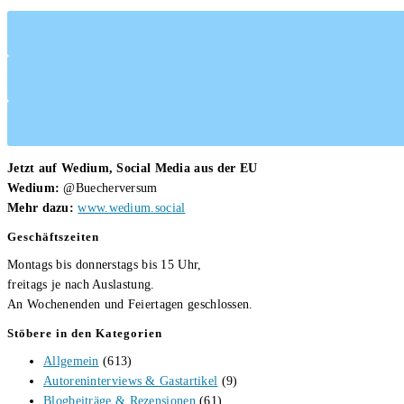
von
Frank
Rost
Jetzt auf Wedium, Social Media aus der EU
Wedium:
@Buecherversum
Mehr dazu:
www.wedium.social
Geschäftszeiten
Montags bis donnerstags bis 15 Uhr,
freitags je nach Auslastung.
An Wochenenden und Feiertagen geschlossen.
Stöbere in den Kategorien
Allgemein
(613)
Autoreninterviews & Gastartikel
(9)
Blogbeiträge & Rezensionen
(61)