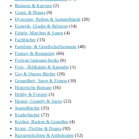
Business & Karriere
(2)
Comic & Manga
(0)
Dystopien, Reihen & Sammelbände
(20)
Esoterik, Glaube & Religion
(14)
Fabeln, Märchen & Sagen
(4)
Fachbücher
(13)
Familien- & Gesellschaftsromane
(48)
Fantasy & Romantasy
(66)
Foreign language books
(6)
Foto-, Bildbände & Kalender
(1)
Gay & Queere Bücher
(20)
Gesundheit, Sport & Fitness
(10)
Historische Romane
(16)
Hobby & Freizeit
(3)
Humor, Comedy & Satire
(22)
Jugendbücher
(35)
Kinderbücher
(72)
Kochen, Backen & Genießen
(4)
Krimi, Thriller & Drama
(92)
Kurzgeschichten & Anthologien
(52)