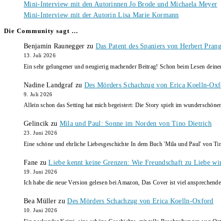
Mini-Interview mit den Autorinnen Jo Brode und Michaela Meyer
Mini-Interview mit der Autorin Lisa Marie Kormann
Die Community sagt …
Benjamin Raunegger
zu
Das Patent des Spaniers von Herbert Pran
13. Juli 2026
Ein sehr gelungener und neugierig machender Beitrag! Schon beim Lesen dein
Nadine Landgraf
zu
Des Mörders Schachzug von Erica Koelln-Oxf
9. Juli 2026
Allein schon das Setting hat mich begeistert: Die Story spielt im wunderschö
Gelincik
zu
Mila und Paul: Sonne im Norden von Tino Dietrich
23. Juni 2026
Eine schöne und ehrliche Liebesgeschichte In dem Buch 'Mila und Paul' von Ti
Fane
zu
Liebe kennt keine Grenzen: Wie Freundschaft zu Liebe wi
19. Juni 2026
Ich habe die neue Version gelesen bei Amazon, Das Cover ist viel ansprechende
Bea Müller
zu
Des Mörders Schachzug von Erica Koelln-Oxford
10. Juni 2026