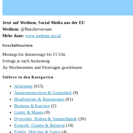
Jetzt auf Wedium, Social Media aus der EU
Wedium:
@Buecherversum
Mehr dazu:
www.wedium.social
Geschäftszeiten
Montags bis donnerstags bis 15 Uhr,
freitags je nach Auslastung.
An Wochenenden und Feiertagen geschlossen.
Stöbere in den Kategorien
Allgemein
(615)
Autoreninterviews & Gastartikel
(9)
Blogbeiträge & Rezensionen
(61)
Business & Karriere
(2)
Comic & Manga
(0)
Dystopien, Reihen & Sammelbände
(20)
Esoterik, Glaube & Religion
(14)
Fabeln, Märchen & Sagen
(4)