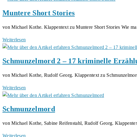
Leberechts
Muntere Short Stories
zweiter
Mord
von Michael Kothe. Klappentext zu Muntere Short Stories Wie ma
Muntere
Weiterlesen
Short
Stories
Schmunzelmord 2 – 17 kriminelle Erzäh
von Michael Kothe, Rudolf Georg. Klappentext zu Schmunzelmo
Schmunzelmord
Weiterlesen
2
–
Schmunzelmord
17
kriminelle
von Michael Kothe, Sabine Reifenstahl, Rudolf Georg. Klappent
Erzählungen
Schmunzelmord
Weiterlesen