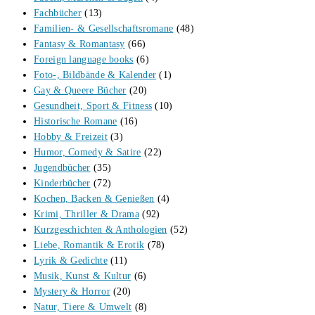
Fachbücher
(13)
Familien- & Gesellschaftsromane
(48)
Fantasy & Romantasy
(66)
Foreign language books
(6)
Foto-, Bildbände & Kalender
(1)
Gay & Queere Bücher
(20)
Gesundheit, Sport & Fitness
(10)
Historische Romane
(16)
Hobby & Freizeit
(3)
Humor, Comedy & Satire
(22)
Jugendbücher
(35)
Kinderbücher
(72)
Kochen, Backen & Genießen
(4)
Krimi, Thriller & Drama
(92)
Kurzgeschichten & Anthologien
(52)
Liebe, Romantik & Erotik
(78)
Lyrik & Gedichte
(11)
Musik, Kunst & Kultur
(6)
Mystery & Horror
(20)
Natur, Tiere & Umwelt
(8)