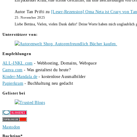
Ein packender Krimi, eine schöne Geschichte, mit tolle Beschreibungen von Ort
Autor Tan Prifti
zu
[Leser-Rezension] Oma Neta ist Crazy von Tan 
25. November 2025
Liebe Bettina, Vielen, vielen Dank dafür! Deine Worte haben mich unglaublich g
Unterstützer von:
Empfehlungen
ALL-INKL.com
- Webhosting, Domains, Webspace
Canva.com
- Was gestaltest du heute?
Kinder-Mandala.de
- kostenlose Ausmalbilder
Papierkram
- Buchhaltung neu gedacht
Gelistet bei
Mastodon
Buchtipp*