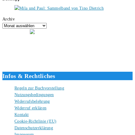
Archiv
Hallo, ich bin Tino, der Seitenbetreiber von buecherversum.de und
verlagsunabhängiger Autor seit 2012. Ich bin froh, dass du den Weg
hierher gefunden hast und freue mich auf eine gute Zusammenarbeit.
Liebe Grüße und gute Bücher für die Zukunft, dein Tino.
Infos & Rechtliches
Regeln zur Buchvorstellung
Nutzungsbedingungen
Widerrufsbelehrung
Widerruf erklären
Kontakt
Cookie-Richtlinie (EU)
Datenschutzerklärung
Impressum