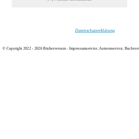
1-Mal im Monat neue tolle Buchtitel, Interviews, Neuigkeiten
und Rezensionen in deinen Posteingang.
Ich versende keinen Spam!
Datenschutzerklärung
.
© Copyright 2022 - 2026 Bücherversum - Impressumservice, Autorenservice, Buchvor