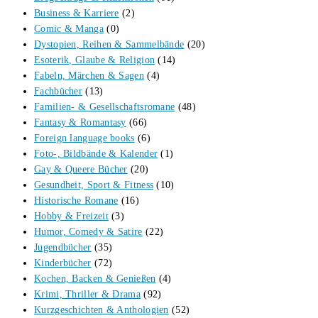
Business & Karriere
(2)
Comic & Manga
(0)
Dystopien, Reihen & Sammelbände
(20)
Esoterik, Glaube & Religion
(14)
Fabeln, Märchen & Sagen
(4)
Fachbücher
(13)
Familien- & Gesellschaftsromane
(48)
Fantasy & Romantasy
(66)
Foreign language books
(6)
Foto-, Bildbände & Kalender
(1)
Gay & Queere Bücher
(20)
Gesundheit, Sport & Fitness
(10)
Historische Romane
(16)
Hobby & Freizeit
(3)
Humor, Comedy & Satire
(22)
Jugendbücher
(35)
Kinderbücher
(72)
Kochen, Backen & Genießen
(4)
Krimi, Thriller & Drama
(92)
Kurzgeschichten & Anthologien
(52)