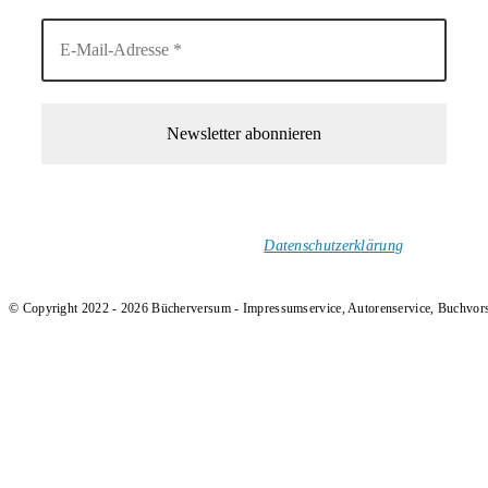
1-Mal im Monat neue tolle Buchtitel, Interviews, Neuigkeiten
und Rezensionen in deinen Posteingang.
Ich versende keinen Spam!
Datenschutzerklärung
.
© Copyright 2022 - 2026 Bücherversum - Impressumservice, Autorenservice, Buchvor