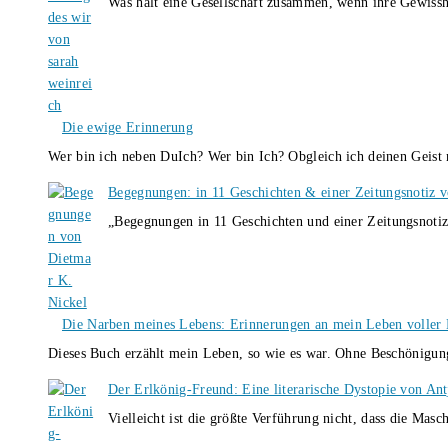
Was hält eine Gesellschaft zusammen, wenn ihre Gewissh
Die ewige Erinnerung
Wer bin ich neben DuIch? Wer bin Ich? Obgleich ich deinen Geis
Begegnungen: in 11 Geschichten & einer Zeitungsnotiz 
„Begegnungen in 11 Geschichten und einer Zeitungsnotiz
Die Narben meines Lebens: Erinnerungen an mein Leben voller B
Dieses Buch erzählt mein Leben, so wie es war. Ohne Beschönigun
Der Erlkönig-Freund: Eine literarische Dystopie von An
Vielleicht ist die größte Verführung nicht, dass die Masc