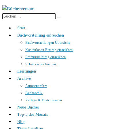
Diese
Suche
Website
starten
Start
durchsuchen
Buchvorstellung einreichen
Buchvorstellungen Übersicht
Kostenlosen Eintrag einreichen
Premiumeintrag einreichen
Schaukasten buchen
Leistungen
Archive
Autorenarchiv
Bucharchiv
Verlage & Distributoren
Neue Bücher
Top-5 des Monats
Blog
Tinos Leseliste