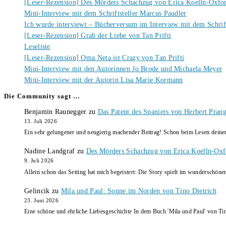
[Leser-Rezension] Des Mörders Schachzug von Erica Koelln-Oxfo
Mini-Interview mit dem Schriftsteller Marcus Paudler
Ich wurde interviewt – Bücherversum im Interview mit dem Schrift
[Leser-Rezension] Grab der Liebe von Tan Prifti
Leseliste
[Leser-Rezension] Oma Neta ist Crazy von Tan Prifti
Mini-Interview mit den Autorinnen Jo Brode und Michaela Meyer
Mini-Interview mit der Autorin Lisa Marie Kormann
Die Community sagt …
Benjamin Raunegger
zu
Das Patent des Spaniers von Herbert Pran
13. Juli 2026
Ein sehr gelungener und neugierig machender Beitrag! Schon beim Lesen dein
Nadine Landgraf
zu
Des Mörders Schachzug von Erica Koelln-Oxf
9. Juli 2026
Allein schon das Setting hat mich begeistert: Die Story spielt im wunderschö
Gelincik
zu
Mila und Paul: Sonne im Norden von Tino Dietrich
23. Juni 2026
Eine schöne und ehrliche Liebesgeschichte In dem Buch 'Mila und Paul' von Ti