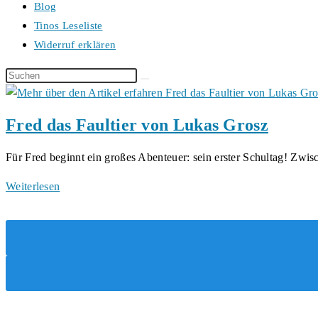
Blog
Tinos Leseliste
Widerruf erklären
Diese
Website
durchsuchen
Fred das Faultier von Lukas Grosz
Für Fred beginnt ein großes Abenteuer: sein erster Schultag! Zwi
Fred
Weiterlesen
das
Faultier
von
Lukas
Grosz