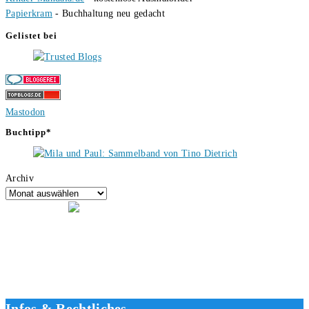
Papierkram
- Buchhaltung neu gedacht
Gelistet bei
Mastodon
Buchtipp*
Archiv
Hallo, ich bin Tino, der Seitenbetreiber von buecherversum.de und
verlagsunabhängiger Autor seit 2012. Ich bin froh, dass du den Weg
hierher gefunden hast und freue mich auf eine gute Zusammenarbeit.
Liebe Grüße und gute Bücher für die Zukunft, dein Tino.
Infos & Rechtliches