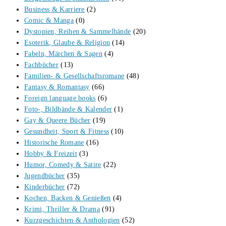
Business & Karriere
(2)
Comic & Manga
(0)
Dystopien, Reihen & Sammelbände
(20)
Esoterik, Glaube & Religion
(14)
Fabeln, Märchen & Sagen
(4)
Fachbücher
(13)
Familien- & Gesellschaftsromane
(48)
Fantasy & Romantasy
(66)
Foreign language books
(6)
Foto-, Bildbände & Kalender
(1)
Gay & Queere Bücher
(19)
Gesundheit, Sport & Fitness
(10)
Historische Romane
(16)
Hobby & Freizeit
(3)
Humor, Comedy & Satire
(22)
Jugendbücher
(35)
Kinderbücher
(72)
Kochen, Backen & Genießen
(4)
Krimi, Thriller & Drama
(91)
Kurzgeschichten & Anthologien
(52)