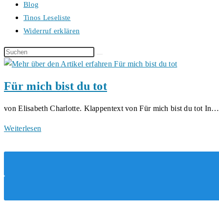
Blog
Tinos Leseliste
Widerruf erklären
Diese
Website
durchsuchen
Für mich bist du tot
von Elisabeth Charlotte. Klappentext von Für mich bist du tot In
Für
Weiterlesen
mich
bist
du
tot