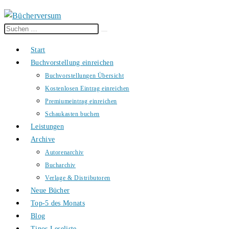
Diese
Suche
Website
starten
Start
durchsuchen
Buchvorstellung einreichen
Buchvorstellungen Übersicht
Kostenlosen Eintrag einreichen
Premiumeintrag einreichen
Schaukasten buchen
Leistungen
Archive
Autorenarchiv
Bucharchiv
Verlage & Distributoren
Neue Bücher
Top-5 des Monats
Blog
Tinos Leseliste