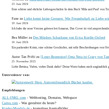
23. Juni 2026
Eine schöne und ehrliche Liebesgeschichte In dem Buch 'Mila und Paul' von Ti
Fane
zu
Liebe kennt keine Grenzen: Wie Freundschaft zu Liebe wi
19. Juni 2026
Ich habe die neue Version gelesen bei Amazon, Das Cover ist viel ansprechende
Bea Müller
zu
Des Mörders Schachzug von Erica Koelln-Oxford
10. Juni 2026
Ein packender Krimi, eine schöne Geschichte, mit tolle Beschreibungen von Ort
Autor Tan Prifti
zu
[Leser-Rezension] Oma Neta ist Crazy von Tan 
25. November 2025
Liebe Bettina, Vielen, vielen Dank dafür! Deine Worte haben mich unglaublich g
Unterstützer von:
Empfehlungen
ALL-INKL.com
- Webhosting, Domains, Webspace
Canva.com
- Was gestaltest du heute?
Kinder-Mandala.de
- kostenlose Ausmalbilder