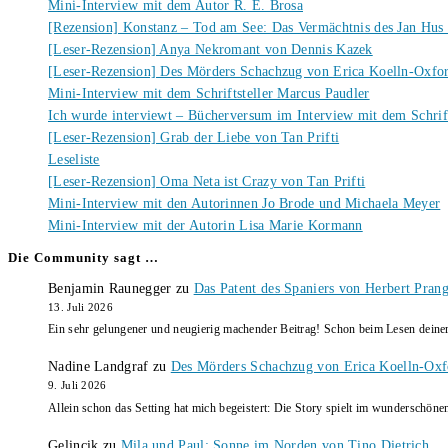
Mini-Interview mit dem Autor R. E. Brosa
[Rezension] Konstanz – Tod am See: Das Vermächtnis des Jan Hus
[Leser-Rezension] Anya Nekromant von Dennis Kazek
[Leser-Rezension] Des Mörders Schachzug von Erica Koelln-Oxfo
Mini-Interview mit dem Schriftsteller Marcus Paudler
Ich wurde interviewt – Bücherversum im Interview mit dem Schrift
[Leser-Rezension] Grab der Liebe von Tan Prifti
Leseliste
[Leser-Rezension] Oma Neta ist Crazy von Tan Prifti
Mini-Interview mit den Autorinnen Jo Brode und Michaela Meyer
Mini-Interview mit der Autorin Lisa Marie Kormann
Die Community sagt …
Benjamin Raunegger
zu
Das Patent des Spaniers von Herbert Pran
13. Juli 2026
Ein sehr gelungener und neugierig machender Beitrag! Schon beim Lesen dein
Nadine Landgraf
zu
Des Mörders Schachzug von Erica Koelln-Oxf
9. Juli 2026
Allein schon das Setting hat mich begeistert: Die Story spielt im wunderschö
Gelincik
zu
Mila und Paul: Sonne im Norden von Tino Dietrich