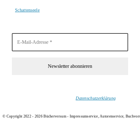
4. August 2026
Schattenseele
4. August 2026
1-Mal im Monat neue tolle Buchtitel, Interviews, Neuigkeiten
und Rezensionen in deinen Posteingang.
Ich versende keinen Spam!
Datenschutzerklärung
.
© Copyright 2022 - 2026 Bücherversum - Impressumservice, Autorenservice, Buchvor