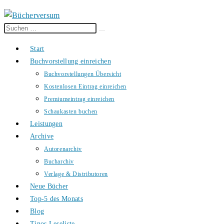
Diese
Suche
Website
starten
Start
durchsuchen
Buchvorstellung einreichen
Buchvorstellungen Übersicht
Kostenlosen Eintrag einreichen
Premiumeintrag einreichen
Schaukasten buchen
Leistungen
Archive
Autorenarchiv
Bucharchiv
Verlage & Distributoren
Neue Bücher
Top-5 des Monats
Blog
Tinos Leseliste