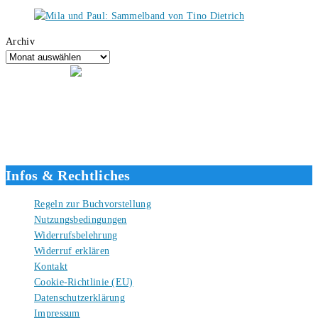
Archiv
Hallo, ich bin Tino, der Seitenbetreiber von buecherversum.de und
verlagsunabhängiger Autor seit 2012. Ich bin froh, dass du den Weg
hierher gefunden hast und freue mich auf eine gute Zusammenarbeit.
Liebe Grüße und gute Bücher für die Zukunft, dein Tino.
Infos & Rechtliches
Regeln zur Buchvorstellung
Nutzungsbedingungen
Widerrufsbelehrung
Widerruf erklären
Kontakt
Cookie-Richtlinie (EU)
Datenschutzerklärung
Impressum