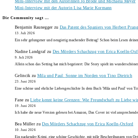
Mini-Interview mit den Autorinnen Jo Brode und Michaela Meyer
Mini-Interview mit der Autorin Lisa Marie Kormann
Die Community sagt …
Benjamin Raunegger
zu
Das Patent des Spaniers von Herbert Pran
13. Juli 2026
Ein sehr gelungener und neugierig machender Beitrag! Schon beim Lesen dein
Nadine Landgraf
zu
Des Mörders Schachzug von Erica Koelln-Oxf
9. Juli 2026
Allein schon das Setting hat mich begeistert: Die Story spielt im wunderschö
Gelincik
zu
Mila und Paul: Sonne im Norden von Tino Dietrich
23. Juni 2026
Eine schöne und ehrliche Liebesgeschichte In dem Buch 'Mila und Paul' von Ti
Fane
zu
Liebe kennt keine Grenzen: Wie Freundschaft zu Liebe wi
19. Juni 2026
Ich habe die neue Version gelesen bei Amazon, Das Cover ist viel ansprechende
Bea Müller
zu
Des Mörders Schachzug von Erica Koelln-Oxford
10. Juni 2026
Ein packender Krimi, eine schöne Geschichte, mit tolle Beschreibungen von Ort