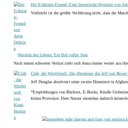
Der Erlkönig-Freund: Eine literarische Dystopie von An
Vielleicht ist die größte Verführung nicht, dass die Masc
Wurzeln des Lebens: Ein Hof voller Sinn
Nach einem schweren Verlust zieht sich Anna immer weiter aus i
Ciùb, die Würfelwelt: Die Abenteuer des Jeff von Brons
Jeff Douglas absolviert seine zweite Dienstzeit in Afghan
*Empfehlungen von Büchern, E-Books, Kindle Unlimited u
kleine Provision. Dem Nutzer entstehen dadurch keinerle