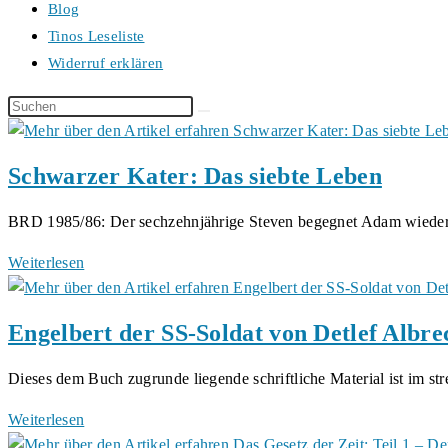
Blog
Tinos Leseliste
Widerruf erklären
Diese
Website
durchsuchen
Schwarzer Kater: Das siebte Leben
BRD 1985/86: Der sechzehnjährige Steven begegnet Adam wieder
Schwarzer
Weiterlesen
Kater:
Das
Engelbert der SS-Soldat von Detlef Albre
siebte
Leben
Dieses dem Buch zugrunde liegende schriftliche Material ist im s
Engelbert
Weiterlesen
der