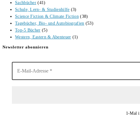
Sachbücher
(41)
Schule, Lern- & Studienhilfe
(3)
Science Fiction & Climate Fiction
(38)
Tagebücher, Bio- und Autobiografien
(53)
Top-5 Bücher
(5)
Western, Eastern & Abenteuer
(1)
Newsletter abonnieren
1-Mal i