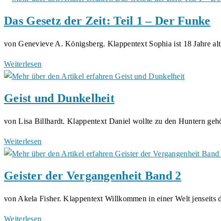
SS-
Das Gesetz der Zeit: Teil 1 – Der Funke
Soldat
von
von Genevieve A. Königsberg. Klappentext Sophia ist 18 Jahre al
Detlef
Albrecht
Das
Weiterlesen
Gesetz
der
Geist und Dunkelheit
Zeit:
Teil
von Lisa Billhardt. Klappentext Daniel wollte zu den Huntern ge
1
–
Geist
Weiterlesen
Der
und
Funke
Dunkelheit
Geister der Vergangenheit Band 2
von Akela Fisher. Klappentext Willkommen in einer Welt jenseits 
Geister
Weiterlesen