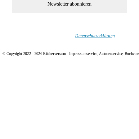
1-Mal im Monat neue tolle Buchtitel, Interviews, Neuigkeiten
und Rezensionen in deinen Posteingang.
Ich versende keinen Spam!
Datenschutzerklärung
.
© Copyright 2022 - 2026 Bücherversum - Impressumservice, Autorenservice, Buchvor