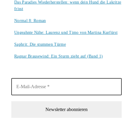
Das Paradies Wiederherstellen: wenn dein Hund die Lakritze
frisst
9. August 2026
Normal 8: Roman
8. August 2026
Ungeahnte Nähe: Laurenz und Timo von Martina Kurfürst
7. August 2026
Saphrit: Die stummen Türme
6. August 2026
Ragnar Brausewind: Ein Sturm zieht auf (Band 1)
6. August 2026
1-Mal im Monat neue tolle Buchtitel, Interviews, Neuigkeiten