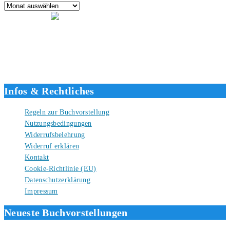
Hallo, ich bin Tino, der Seitenbetreiber von buecherversum.de und
verlagsunabhängiger Autor seit 2012. Ich bin froh, dass du den Weg
hierher gefunden hast und freue mich auf eine gute Zusammenarbeit.
Liebe Grüße und gute Bücher für die Zukunft, dein Tino.
Infos & Rechtliches
Regeln zur Buchvorstellung
Nutzungsbedingungen
Widerrufsbelehrung
Widerruf erklären
Kontakt
Cookie-Richtlinie (EU)
Datenschutzerklärung
Impressum
Neueste Buchvorstellungen