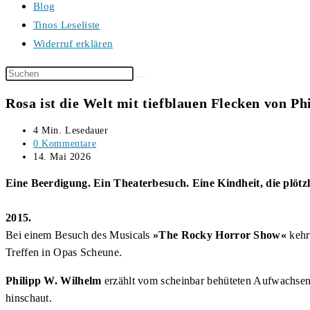
Blog
Tinos Leseliste
Widerruf erklären
Diese
Website
Rosa ist die Welt mit tiefblauen Flecken von P
durchsuchen
Lesedauer:
4 Min. Lesedauer
Beitrags-
0 Kommentare
Kommentare:
Beitrag
14. Mai 2026
veröffentlicht:
Eine Beerdigung. Ein Theaterbesuch. Eine Kindheit, die plöt
2015.
Bei einem Besuch des Musicals
»The Rocky Horror Show«
kehr
Treffen in Opas Scheune.
Philipp W. Wilhelm
erzählt vom scheinbar behüteten Aufwachsen 
hinschaut.