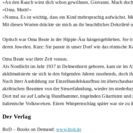
»An den Rauch wirst dich schon gewöhnen, Giovanni. Mach doch m
»Oma, Mutti!«
»Nonna. Es ist wichtig, dass ein Kind mehrsprachig aufwächst. Me
Mit diesen Worten drückte sie mich an ihr beachtliches Dekolleté
Optisch war Oma Beate in der Hippie-Ära hängengeblieben. Sie tr
deren Juwelen. Kurz: Sie passte in unser Dorf wie das römische 
Oma Beate war ihrer Zeit voraus.
Als Nordlicht im Jahr 1937 in Delmenhorst geboren, kam sie im Al
akklimatisierte sie sich in den folgenden Jahren zusehends, doch i
Nach ihrer Ausbildung zur Einzelhandelskauffrau im überschaubar
akribischen Beamten von der Steuerfahndung, wieder im niederbaye
Dort traf sie auf Ludwig Hundhammer, tingelnden Gitarristen und p
italienische Volksweisen. Einen Wimpernschlag später war sie zu 
Der Verlag
BoD – Books on Demand:
www.bod.de