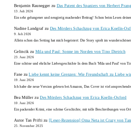
Benjamin Raunegger
zu
Das Patent des Spaniers von Herbert Pran
13. Juli 2026
Ein sehr gelungener und neugierig machender Beitrag! Schon beim Lesen dein
Nadine Landgraf
zu
Des Mörders Schachzug von Erica Koelln-Oxf
9. Juli 2026
Allein schon das Setting hat mich begeistert: Die Story spielt im wunderschö
Gelincik
zu
Mila und Paul: Sonne im Norden von Tino Dietrich
23. Juni 2026
Eine schöne und ehrliche Liebesgeschichte In dem Buch 'Mila und Paul' von Ti
Fane
zu
Liebe kennt keine Grenzen: Wie Freundschaft zu Liebe wi
19. Juni 2026
Ich habe die neue Version gelesen bei Amazon, Das Cover ist viel ansprechende
Bea Müller
zu
Des Mörders Schachzug von Erica Koelln-Oxford
10. Juni 2026
Ein packender Krimi, eine schöne Geschichte, mit tolle Beschreibungen von Ort
Autor Tan Prifti
zu
[Leser-Rezension] Oma Neta ist Crazy von Tan 
25. November 2025