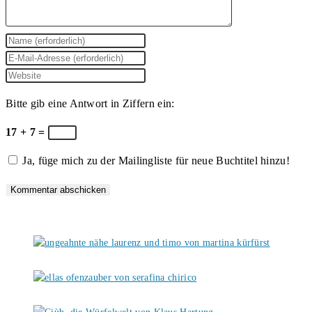
Gib
deinen
Gib
Namen
deine
Gib
oder
E-
deine
Bitte gib eine Antwort in Ziffern ein:
Benutzernamen
Mail-
Website-
zum
Adresse
URL
17 + 7 =
Kommentieren
zum
ein
Ja, füge mich zu der Mailingliste für neue Buchtitel hinzu!
ein
Kommentieren
(optional)
ein