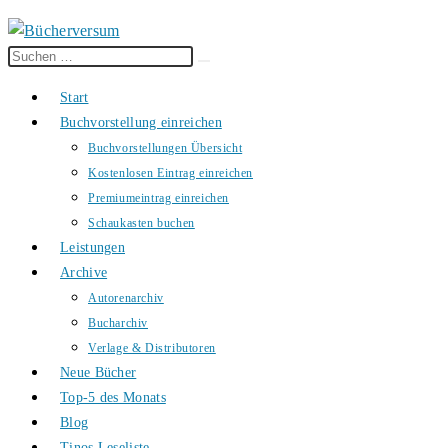
Diese
Suche
Website
starten
Start
durchsuchen
Buchvorstellung einreichen
Buchvorstellungen Übersicht
Kostenlosen Eintrag einreichen
Premiumeintrag einreichen
Schaukasten buchen
Leistungen
Archive
Autorenarchiv
Bucharchiv
Verlage & Distributoren
Neue Bücher
Top-5 des Monats
Blog
Tinos Leseliste