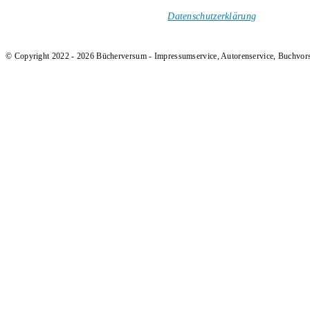
und Rezensionen in deinen Posteingang.
Ich versende keinen Spam!
Datenschutzerklärung
.
© Copyright 2022 - 2026 Bücherversum - Impressumservice, Autorenservice, Buchvor