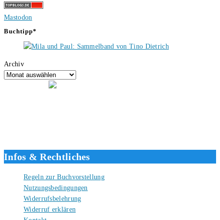
Mastodon
Buchtipp*
Archiv
Hallo, ich bin Tino, der Seitenbetreiber von buecherversum.de und
verlagsunabhängiger Autor seit 2012. Ich bin froh, dass du den Weg
hierher gefunden hast und freue mich auf eine gute Zusammenarbeit.
Liebe Grüße und gute Bücher für die Zukunft, dein Tino.
Infos & Rechtliches
Regeln zur Buchvorstellung
Nutzungsbedingungen
Widerrufsbelehrung
Widerruf erklären