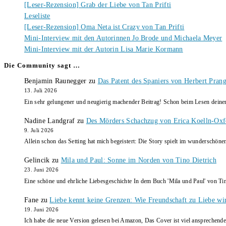
[Leser-Rezension] Grab der Liebe von Tan Prifti
Leseliste
[Leser-Rezension] Oma Neta ist Crazy von Tan Prifti
Mini-Interview mit den Autorinnen Jo Brode und Michaela Meyer
Mini-Interview mit der Autorin Lisa Marie Kormann
Die Community sagt …
Benjamin Raunegger
zu
Das Patent des Spaniers von Herbert Pran
13. Juli 2026
Ein sehr gelungener und neugierig machender Beitrag! Schon beim Lesen dein
Nadine Landgraf
zu
Des Mörders Schachzug von Erica Koelln-Oxf
9. Juli 2026
Allein schon das Setting hat mich begeistert: Die Story spielt im wunderschö
Gelincik
zu
Mila und Paul: Sonne im Norden von Tino Dietrich
23. Juni 2026
Eine schöne und ehrliche Liebesgeschichte In dem Buch 'Mila und Paul' von Ti
Fane
zu
Liebe kennt keine Grenzen: Wie Freundschaft zu Liebe wi
19. Juni 2026
Ich habe die neue Version gelesen bei Amazon, Das Cover ist viel ansprechende