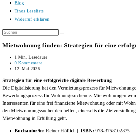
Blog
Tinos Leseliste
Widerruf erklären
Diese
Website
Mietwohnung finden: Strategien für eine erfolg
durchsuchen
Lesedauer:
1 Min. Lesedauer
Beitrags-
0 Kommentare
Kommentare:
Beitrag
12. Mai 2026
veröffentlicht:
Strategien für eine erfolgreiche digitale Bewerbung
Die Digitalisierung hat den Vermietungsprozess für Mietwohnungen
Bewerbungsprozess für Wohnungssuchende. Mietwohnungen werden f
Interessenten für eine frei finanzierte Mietwohnung oder mit Wo
den Mietwohnungssuchenden helfen, einerseits die Zielvorstellunge
Mietwohnung in Erfüllung geht.
Buchautor/in:
Reiner Höflich |
ISBN:
978-3758102875