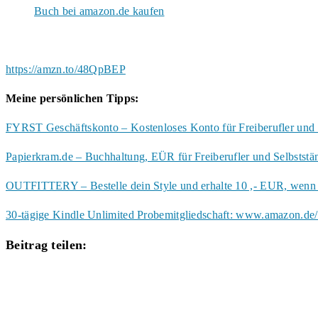
Buch bei amazon.de kaufen
https://amzn.to/48QpBEP
Meine persönlichen Tipps:
FYRST Geschäftskonto – Kostenloses Konto für Freiberufler und 
Papierkram.de – Buchhaltung, EÜR für Freiberufler und Selbstst
OUTFITTERY – Bestelle dein Style und erhalte 10 ,- EUR, wenn d
30-tägige Kindle Unlimited Probemitgliedschaft: www.amazon.de/
Diesen
Beitrag teilen:
Inhalt
Öffnet
teilen
in
einem