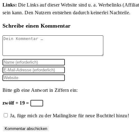
Links:
Die Links auf dieser Website sind u. a. Werbelinks (Affilia
sein kann. Den Nutzern entstehen dadurch keinerlei Nachteile.
Schreibe einen Kommentar
Kommentar
Gib
deinen
Gib
Namen
deine
Gib
oder
E-
deine
Bitte gib eine Antwort in Ziffern ein:
Benutzernamen
Mail-
Website-
zum
Adresse
URL
zwölf + 19 =
Kommentieren
zum
ein
Ja, füge mich zu der Mailingliste für neue Buchtitel hinzu!
ein
Kommentieren
(optional)
ein