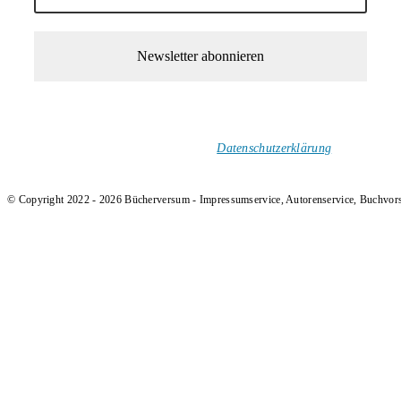
1-Mal im Monat neue tolle Buchtitel, Interviews, Neuigkeiten
und Rezensionen in deinen Posteingang.
Ich versende keinen Spam!
Datenschutzerklärung
.
© Copyright 2022 - 2026 Bücherversum - Impressumservice, Autorenservice, Buchvor