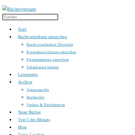
Diese
Suche
Website
starten
Start
durchsuchen
Buchvorstellung einreichen
Buchvorstellungen Übersicht
Kostenlosen Eintrag einreichen
Premiumeintrag einreichen
Schaukasten buchen
Leistungen
Archive
Autorenarchiv
Bucharchiv
Verlage & Distributoren
Neue Bücher
Top-5 des Monats
Blog
Tinos Leseliste