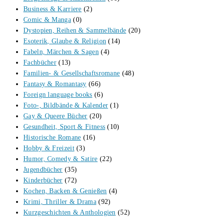
Business & Karriere
(2)
Comic & Manga
(0)
Dystopien, Reihen & Sammelbände
(20)
Esoterik, Glaube & Religion
(14)
Fabeln, Märchen & Sagen
(4)
Fachbücher
(13)
Familien- & Gesellschaftsromane
(48)
Fantasy & Romantasy
(66)
Foreign language books
(6)
Foto-, Bildbände & Kalender
(1)
Gay & Queere Bücher
(20)
Gesundheit, Sport & Fitness
(10)
Historische Romane
(16)
Hobby & Freizeit
(3)
Humor, Comedy & Satire
(22)
Jugendbücher
(35)
Kinderbücher
(72)
Kochen, Backen & Genießen
(4)
Krimi, Thriller & Drama
(92)
Kurzgeschichten & Anthologien
(52)