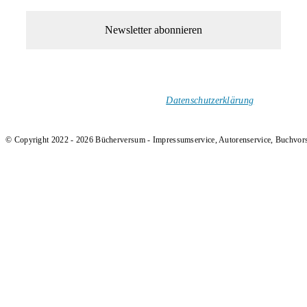
1-Mal im Monat neue tolle Buchtitel, Interviews, Neuigkeiten
und Rezensionen in deinen Posteingang.
Ich versende keinen Spam!
Datenschutzerklärung
.
© Copyright 2022 - 2026 Bücherversum - Impressumservice, Autorenservice, Buchvor