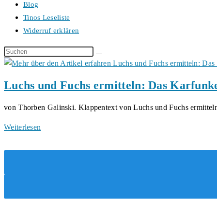
Blog
Tinos Leseliste
Widerruf erklären
Diese
Website
durchsuchen
Luchs und Fuchs ermitteln: Das Karfunk
von Thorben Galinski. Klappentext von Luchs und Fuchs ermitte
Luchs
Weiterlesen
und
Fuchs
ermitteln:
Das
Karfunkel
Komplott