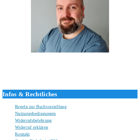
Hallo, ich bin Tino, der Seitenbetreiber von buecherversum.de und
verlagsunabhängiger Autor seit 2012. Ich bin froh, dass du den Weg
hierher gefunden hast und freue mich auf eine gute Zusammenarbeit.
Liebe Grüße und gute Bücher für die Zukunft, dein Tino.
Infos & Rechtliches
Regeln zur Buchvorstellung
Nutzungsbedingungen
Widerrufsbelehrung
Widerruf erklären
Kontakt