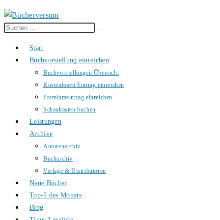
Diese
Suche
Website
starten
Start
durchsuchen
Buchvorstellung einreichen
Buchvorstellungen Übersicht
Kostenlosen Eintrag einreichen
Premiumeintrag einreichen
Schaukasten buchen
Leistungen
Archive
Autorenarchiv
Bucharchiv
Verlage & Distributoren
Neue Bücher
Top-5 des Monats
Blog
Tinos Leseliste