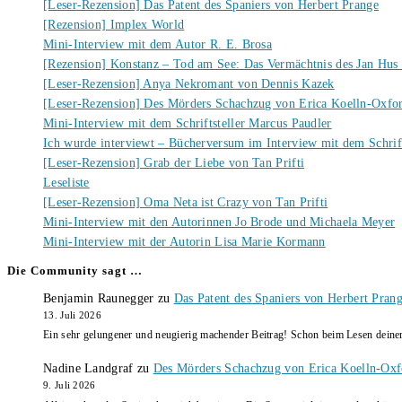
[Leser-Rezension] Das Patent des Spaniers von Herbert Prange
[Rezension] Implex World
Mini-Interview mit dem Autor R. E. Brosa
[Rezension] Konstanz – Tod am See: Das Vermächtnis des Jan Hus
[Leser-Rezension] Anya Nekromant von Dennis Kazek
[Leser-Rezension] Des Mörders Schachzug von Erica Koelln-Oxfo
Mini-Interview mit dem Schriftsteller Marcus Paudler
Ich wurde interviewt – Bücherversum im Interview mit dem Schrift
[Leser-Rezension] Grab der Liebe von Tan Prifti
Leseliste
[Leser-Rezension] Oma Neta ist Crazy von Tan Prifti
Mini-Interview mit den Autorinnen Jo Brode und Michaela Meyer
Mini-Interview mit der Autorin Lisa Marie Kormann
Die Community sagt …
Benjamin Raunegger
zu
Das Patent des Spaniers von Herbert Pran
13. Juli 2026
Ein sehr gelungener und neugierig machender Beitrag! Schon beim Lesen dein
Nadine Landgraf
zu
Des Mörders Schachzug von Erica Koelln-Oxf
9. Juli 2026