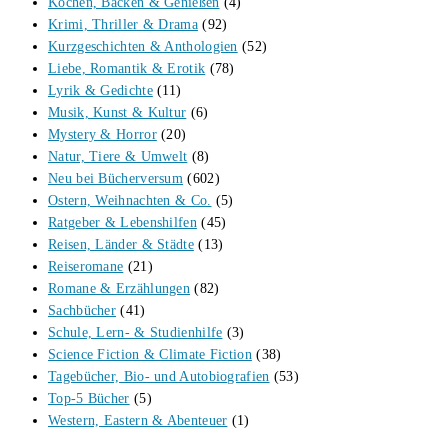
Kochen, Backen & Genießen
(4)
Krimi, Thriller & Drama
(92)
Kurzgeschichten & Anthologien
(52)
Liebe, Romantik & Erotik
(78)
Lyrik & Gedichte
(11)
Musik, Kunst & Kultur
(6)
Mystery & Horror
(20)
Natur, Tiere & Umwelt
(8)
Neu bei Bücherversum
(602)
Ostern, Weihnachten & Co.
(5)
Ratgeber & Lebenshilfen
(45)
Reisen, Länder & Städte
(13)
Reiseromane
(21)
Romane & Erzählungen
(82)
Sachbücher
(41)
Schule, Lern- & Studienhilfe
(3)
Science Fiction & Climate Fiction
(38)
Tagebücher, Bio- und Autobiografien
(53)
Top-5 Bücher
(5)
Western, Eastern & Abenteuer
(1)