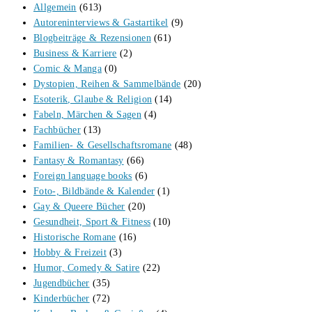
Allgemein
(613)
Autoreninterviews & Gastartikel
(9)
Blogbeiträge & Rezensionen
(61)
Business & Karriere
(2)
Comic & Manga
(0)
Dystopien, Reihen & Sammelbände
(20)
Esoterik, Glaube & Religion
(14)
Fabeln, Märchen & Sagen
(4)
Fachbücher
(13)
Familien- & Gesellschaftsromane
(48)
Fantasy & Romantasy
(66)
Foreign language books
(6)
Foto-, Bildbände & Kalender
(1)
Gay & Queere Bücher
(20)
Gesundheit, Sport & Fitness
(10)
Historische Romane
(16)
Hobby & Freizeit
(3)
Humor, Comedy & Satire
(22)
Jugendbücher
(35)
Kinderbücher
(72)