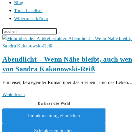
Blog
Tinos Leseliste
Widerruf erklären
Diese
Website
durchsuchen
Abendlicht – Wenn Nähe bleibt, auch we
von Sandra Kakanowski-Reiß
Ein leiser, bewegender Roman über das Sterben - und das Leben
Abendlicht
Weiterlesen
–
Du hast die Wahl
Wenn
Premiumeintrag einreichen
Nähe
bleibt,
Schaukasten buchen
auch