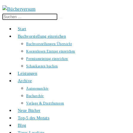
Diese
Suche
Website
starten
Start
durchsuchen
Buchvorstellung einreichen
Buchvorstellungen Übersicht
Kostenlosen Eintrag einreichen
Premiumeintrag einreichen
Schaukasten buchen
Leistungen
Archive
Autorenarchiv
Bucharchiv
Verlage & Distributoren
Neue Bücher
Top-5 des Monats
Blog
Tinos Leseliste