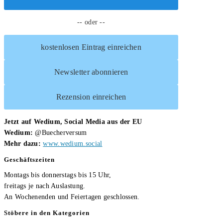
wenn
-- oder --
der
Abschied
kostenlosen Eintrag einreichen
kommt
von
Newsletter abonnieren
Sandra
Kakanowski-
Rezension einreichen
Reiß
Jetzt auf Wedium, Social Media aus der EU
Wedium:
@Buecherversum
Mehr dazu:
www.wedium.social
Geschäftszeiten
Montags bis donnerstags bis 15 Uhr,
freitags je nach Auslastung.
An Wochenenden und Feiertagen geschlossen.
Stöbere in den Kategorien