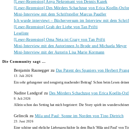
[Leser-Rezension] Anya Nekromant von Dennis Kazek
[Leser-Rezension] Des Mörders Schachzug von Erica Koelln-Oxfo
Mini-Interview mit dem Schriftsteller Marcus Paudler
Ich wurde interviewt – Bücherversum im Interview mit dem Schrift
[Leser-Rezension] Grab der Liebe von Tan Prifti
Leseliste
[Leser-Rezension] Oma Neta ist Crazy von Tan Prifti
Mini-Interview mit den Autorinnen Jo Brode und Michaela Meyer
Mini-Interview mit der Autorin Lisa Marie Kormann
Die Community sagt …
Benjamin Raunegger
zu
Das Patent des Spaniers von Herbert Pran
13. Juli 2026
Ein sehr gelungener und neugierig machender Beitrag! Schon beim Lesen dein
Nadine Landgraf
zu
Des Mörders Schachzug von Erica Koelln-Oxf
9. Juli 2026
Allein schon das Setting hat mich begeistert: Die Story spielt im wunderschö
Gelincik
zu
Mila und Paul: Sonne im Norden von Tino Dietrich
23. Juni 2026
Eine schöne und ehrliche Liebesgeschichte In dem Buch 'Mila und Paul' von Ti