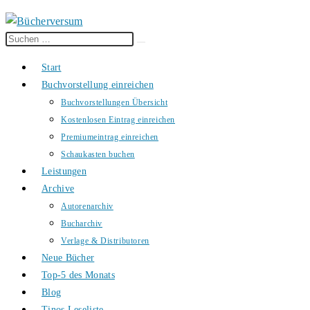
Diese
Suche
Website
starten
Start
durchsuchen
Buchvorstellung einreichen
Buchvorstellungen Übersicht
Kostenlosen Eintrag einreichen
Premiumeintrag einreichen
Schaukasten buchen
Leistungen
Archive
Autorenarchiv
Bucharchiv
Verlage & Distributoren
Neue Bücher
Top-5 des Monats
Blog
Tinos Leseliste