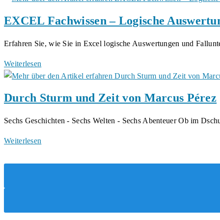
Programmierlogik
EXCEL Fachwissen – Logische Auswertu
von
Marcus
Erfahren Sie, wie Sie in Excel logische Auswertungen und Fallu
Pérez
EXCEL
Weiterlesen
Fachwissen
–
Durch Sturm und Zeit von Marcus Pérez
Logische
Auswertungen
Sechs Geschichten - Sechs Welten - Sechs Abenteuer Ob im Dsc
von
Marcus
Durch
Weiterlesen
Pérez
Sturm
und
Zeit
von
Marcus
Pérez