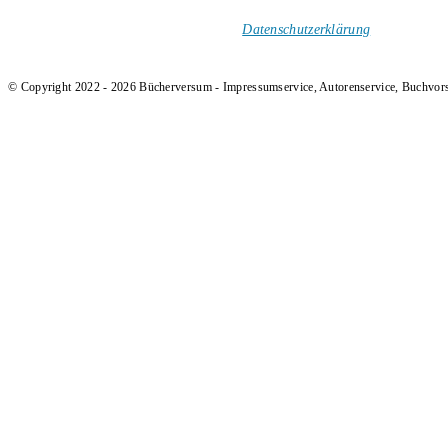
und Rezensionen in deinen Posteingang.
Ich versende keinen Spam!
Datenschutzerklärung
.
© Copyright 2022 - 2026 Bücherversum - Impressumservice, Autorenservice, Buchvor