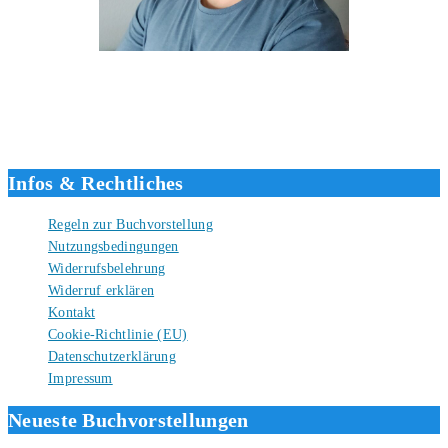
Hallo, ich bin Tino, der Seitenbetreiber von buecherversum.de und
verlagsunabhängiger Autor seit 2012. Ich bin froh, dass du den Weg
hierher gefunden hast und freue mich auf eine gute Zusammenarbeit.
Liebe Grüße und gute Bücher für die Zukunft, dein Tino.
Infos & Rechtliches
Regeln zur Buchvorstellung
Nutzungsbedingungen
Widerrufsbelehrung
Widerruf erklären
Kontakt
Cookie-Richtlinie (EU)
Datenschutzerklärung
Impressum
Neueste Buchvorstellungen