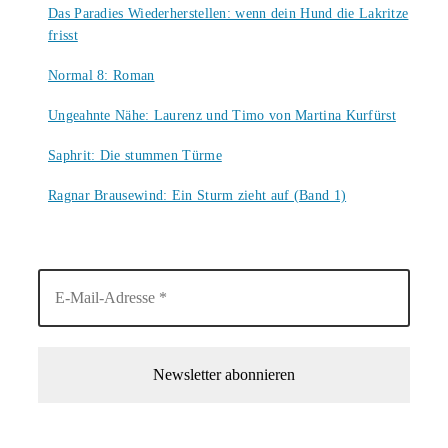
Das Paradies Wiederherstellen: wenn dein Hund die Lakritze
frisst
9. August 2026
Normal 8: Roman
8. August 2026
Ungeahnte Nähe: Laurenz und Timo von Martina Kurfürst
7. August 2026
Saphrit: Die stummen Türme
6. August 2026
Ragnar Brausewind: Ein Sturm zieht auf (Band 1)
6. August 2026
1-Mal im Monat neue tolle Buchtitel, Interviews, Neuigkeiten