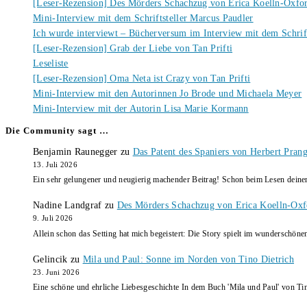
[Leser-Rezension] Des Mörders Schachzug von Erica Koelln-Oxfo
Mini-Interview mit dem Schriftsteller Marcus Paudler
Ich wurde interviewt – Bücherversum im Interview mit dem Schrift
[Leser-Rezension] Grab der Liebe von Tan Prifti
Leseliste
[Leser-Rezension] Oma Neta ist Crazy von Tan Prifti
Mini-Interview mit den Autorinnen Jo Brode und Michaela Meyer
Mini-Interview mit der Autorin Lisa Marie Kormann
Die Community sagt …
Benjamin Raunegger
zu
Das Patent des Spaniers von Herbert Pran
13. Juli 2026
Ein sehr gelungener und neugierig machender Beitrag! Schon beim Lesen dein
Nadine Landgraf
zu
Des Mörders Schachzug von Erica Koelln-Oxf
9. Juli 2026
Allein schon das Setting hat mich begeistert: Die Story spielt im wunderschö
Gelincik
zu
Mila und Paul: Sonne im Norden von Tino Dietrich
23. Juni 2026
Eine schöne und ehrliche Liebesgeschichte In dem Buch 'Mila und Paul' von Ti