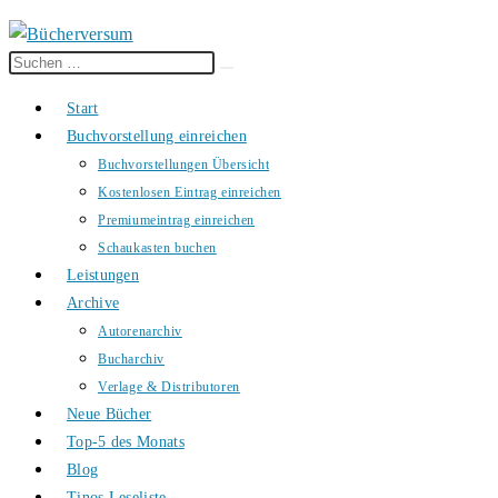
Diese
Suche
Website
starten
Start
durchsuchen
Buchvorstellung einreichen
Buchvorstellungen Übersicht
Kostenlosen Eintrag einreichen
Premiumeintrag einreichen
Schaukasten buchen
Leistungen
Archive
Autorenarchiv
Bucharchiv
Verlage & Distributoren
Neue Bücher
Top-5 des Monats
Blog
Tinos Leseliste