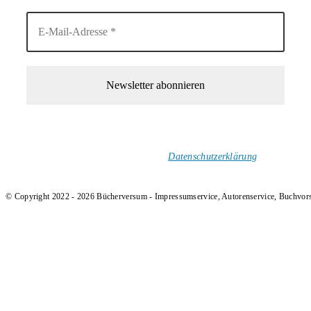
1-Mal im Monat neue tolle Buchtitel, Interviews, Neuigkeiten
und Rezensionen in deinen Posteingang.
Ich versende keinen Spam!
Datenschutzerklärung
.
© Copyright 2022 - 2026 Bücherversum - Impressumservice, Autorenservice, Buchvor