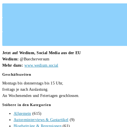
Luna
Kutta
Jetzt auf Wedium, Social Media aus der EU
Wedium:
@Buecherversum
Mehr dazu:
www.wedium.social
Geschäftszeiten
Montags bis donnerstags bis 15 Uhr,
freitags je nach Auslastung.
An Wochenenden und Feiertagen geschlossen.
Stöbere in den Kategorien
Allgemein
(615)
Autoreninterviews & Gastartikel
(9)
Blogbeiträge & Rezensionen
(61)