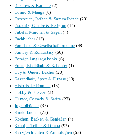
Business & Karriere
(2)
Comic & Manga
(0)
Dystopien, Reihen & Sammelbände
(20)
Esoterik, Glaube & Religion
(14)
Fabeln, Märchen & Sagen
(4)
Fachbücher
(13)
Familien- & Gesellschaftsromane
(48)
Fantasy & Romantasy
(66)
Foreign language books
(6)
Foto-, Bildbände & Kalender
(1)
Gay & Queere Bücher
(20)
Gesundheit, Sport & Fitness
(10)
Historische Romane
(16)
Hobby & Freizeit
(3)
Humor, Comedy & Satire
(22)
Jugendbücher
(35)
Kinderbücher
(72)
Kochen, Backen & Genießen
(4)
Krimi, Thriller & Drama
(92)
Kurzgeschichten & Anthologien
(52)