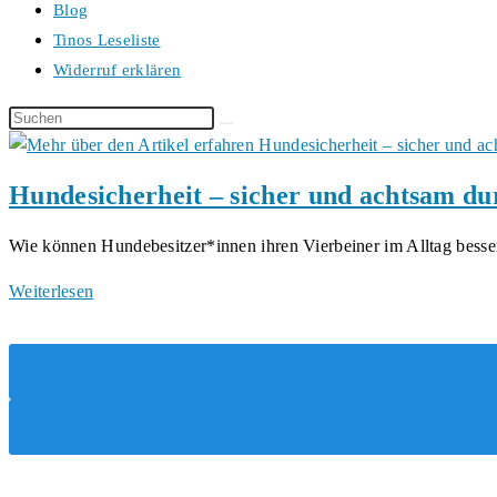
Blog
Tinos Leseliste
Widerruf erklären
Diese
Website
durchsuchen
Hundesicherheit – sicher und achtsam d
Wie können Hundebesitzer*innen ihren Vierbeiner im Alltag bes
Hundesicherheit
Weiterlesen
–
sicher
und
achtsam
durchs
Hundeleben
von