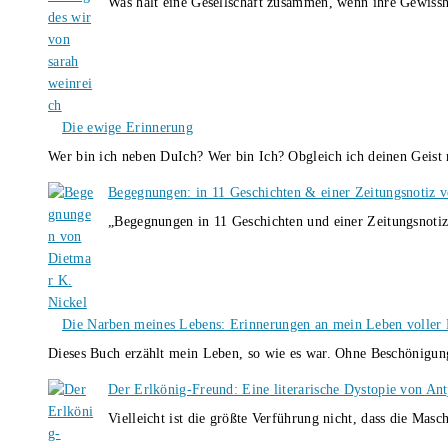
Was hält eine Gesellschaft zusammen, wenn ihre Gewissh
Die ewige Erinnerung
Wer bin ich neben DuIch? Wer bin Ich? Obgleich ich deinen Geis
Begegnungen: in 11 Geschichten & einer Zeitungsnotiz 
„Begegnungen in 11 Geschichten und einer Zeitungsnotiz
Die Narben meines Lebens: Erinnerungen an mein Leben voller B
Dieses Buch erzählt mein Leben, so wie es war. Ohne Beschönigun
Der Erlkönig-Freund: Eine literarische Dystopie von An
Vielleicht ist die größte Verführung nicht, dass die Masc