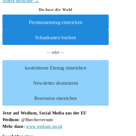
Narben
Ältere Beiträge
→
meines
Du hast die Wahl
Lebens:
Premiumeintrag einreichen
Erinnerungen
an
Schaukasten buchen
mein
Leben
-- oder --
voller
Belastungen
kostenlosen Eintrag einreichen
und
kleiner
Newsletter abonnieren
Lichtblicke
Rezension einreichen
Jetzt auf Wedium, Social Media aus der EU
Wedium:
@Buecherversum
Mehr dazu:
www.wedium.social