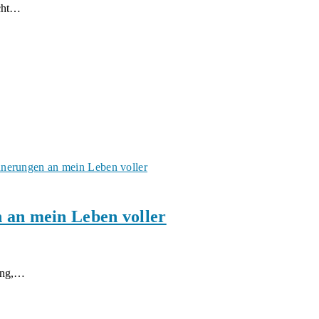
icht…
 an mein Leben voller
ung,…