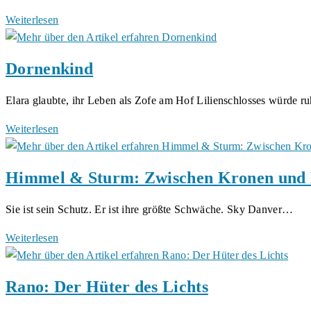
bewegten
Wattengold:
Weiterlesen
Zeit
Birkenbocks
erster
Dornenkind
Fall
Elara glaubte, ihr Leben als Zofe am Hof Lilienschlosses würde 
Dornenkind
Weiterlesen
Himmel & Sturm: Zwischen Kronen und
Sie ist sein Schutz. Er ist ihre größte Schwäche. Sky Danver…
Himmel
Weiterlesen
&
Sturm:
Rano: Der Hüter des Lichts
Zwischen
Kronen