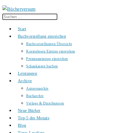
Diese
Suche
Website
starten
Start
durchsuchen
Buchvorstellung einreichen
Buchvorstellungen Übersicht
Kostenlosen Eintrag einreichen
Premiumeintrag einreichen
Schaukasten buchen
Leistungen
Archive
Autorenarchiv
Bucharchiv
Verlage & Distributoren
Neue Bücher
Top-5 des Monats
Blog
Tinos Leseliste