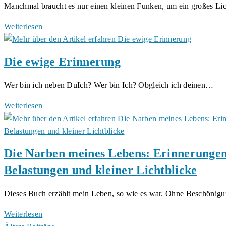
Manchmal braucht es nur einen kleinen Funken, um ein großes L
und
Herzen
Rano:
Weiterlesen
Der
Hüter
Die ewige Erinnerung
des
Lichts
Wer bin ich neben DuIch? Wer bin Ich? Obgleich ich deinen…
Die
Weiterlesen
ewige
Erinnerung
Die Narben meines Lebens: Erinnerungen
Belastungen und kleiner Lichtblicke
Dieses Buch erzählt mein Leben, so wie es war. Ohne Beschönig
Die
Weiterlesen