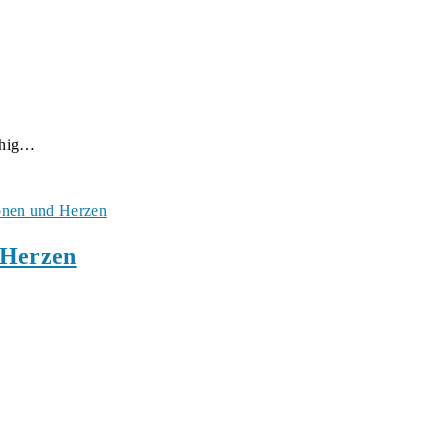
ruhig…
 Herzen