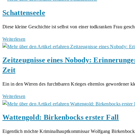
Ein
Schattenseele
Sturm
zieht
Diese kleine Geschichte ist selbst von einer todkranken Frau gesc
auf
(Band
Schattenseele
Weiterlesen
1)
Zeitzeugnisse eines Nobody: Erinnerunge
Zeit
Ein in den Wirren des furchtbaren Krieges elternlos gewordener k
Zeitzeugnisse
Weiterlesen
eines
Nobody:
Wattengold: Birkenbocks erster Fall
Erinnerungen
aus
Eigentlich möchte Kriminalhauptkommissar Wolfgang Birkenbock
einer