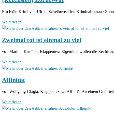
Vögeli
von
Juchin
Ein Köln Krimi von Ulrike Schelhove. Den Kriminalroman »Zor
Smith
[Rezension]
Weiterlesen
Zorneswut
Zweimal tot ist einmal zu viel
von Martina Kurfürst. Klappentext Eigentlich wollen die Rechts
Zweimal
Weiterlesen
tot
ist
Affinität
einmal
zu
von Wolfgang Glagla. Klappentext zu Affinität An einem Grabste
viel
Affinität
Weiterlesen