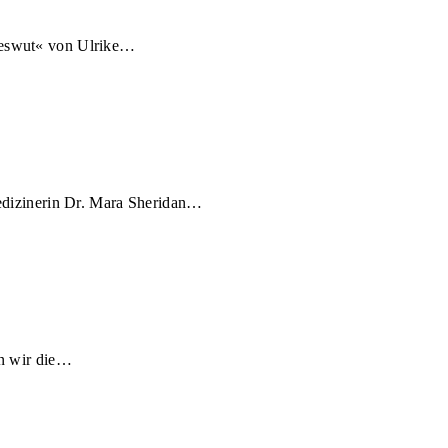
neswut« von Ulrike…
medizinerin Dr. Mara Sheridan…
in wir die…