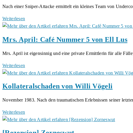
Nach einer Sniper-Attacke ermittelt ein kleines Team von Underc
Undercover
Weiterlesen
Cops
Uncovered:
Mrs. April: Café Nummer 5 von Ell Lus
Von
den
Mrs. April ist eigensinnig und eine private Ermittlerin für alle Fäl
eigenen
Kollegen
Mrs.
Weiterlesen
gejagt,
April:
müssen
Café
Kollateralschaden von Willi Vögeli
sie
Nummer
Millionen
5
November 1983. Nach den traumatischen Erlebnissen seiner letzt
Menschen
von
vor
Ell
Kollateralschaden
Weiterlesen
einer
Lus
von
Katastrophe
Willi
bewahren
[Rezension] Zorneswut