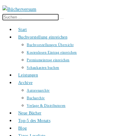
Diese
Suche
Website
starten
Start
durchsuchen
Buchvorstellung einreichen
Buchvorstellungen Übersicht
Kostenlosen Eintrag einreichen
Premiumeintrag einreichen
Schaukasten buchen
Leistungen
Archive
Autorenarchiv
Bucharchiv
Verlage & Distributoren
Neue Bücher
Top-5 des Monats
Blog
Tinos Leseliste