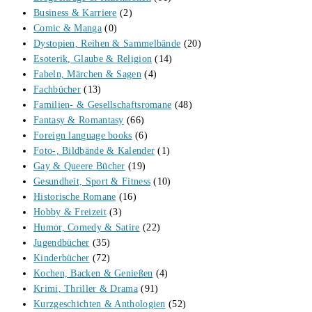
Business & Karriere
(2)
Comic & Manga
(0)
Dystopien, Reihen & Sammelbände
(20)
Esoterik, Glaube & Religion
(14)
Fabeln, Märchen & Sagen
(4)
Fachbücher
(13)
Familien- & Gesellschaftsromane
(48)
Fantasy & Romantasy
(66)
Foreign language books
(6)
Foto-, Bildbände & Kalender
(1)
Gay & Queere Bücher
(19)
Gesundheit, Sport & Fitness
(10)
Historische Romane
(16)
Hobby & Freizeit
(3)
Humor, Comedy & Satire
(22)
Jugendbücher
(35)
Kinderbücher
(72)
Kochen, Backen & Genießen
(4)
Krimi, Thriller & Drama
(91)
Kurzgeschichten & Anthologien
(52)