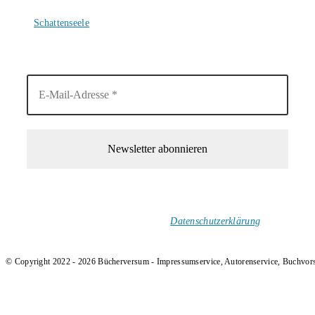
4. August 2026
Schattenseele
4. August 2026
1-Mal im Monat neue tolle Buchtitel, Interviews, Neuigkeiten
und Rezensionen in deinen Posteingang.
Ich versende keinen Spam!
Datenschutzerklärung
.
© Copyright 2022 - 2026 Bücherversum - Impressumservice, Autorenservice, Buchvor