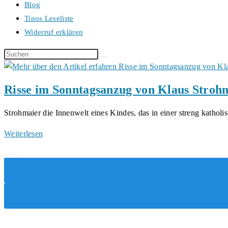
Blog
Tinos Leseliste
Widerruf erklären
Diese
Website
durchsuchen
Risse im Sonntagsanzug von Klaus Stroh
Strohmaier die Innenwelt eines Kindes, das in einer streng katholi
Risse
Weiterlesen
im
Sonntagsanzug
von
Klaus
Strohmaier