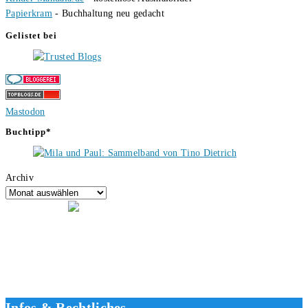
Papierkram
- Buchhaltung neu gedacht
Gelistet bei
Mastodon
Buchtipp*
Archiv
Hallo, ich bin Tino, der Seitenbetreiber von buecherversum.de und
verlagsunabhängiger Autor seit 2012. Ich bin froh, dass du den Weg
hierher gefunden hast und freue mich auf eine gute Zusammenarbeit.
Liebe Grüße und gute Bücher für die Zukunft, dein Tino.
Infos & Rechtliches