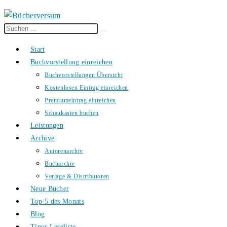
Diese
Suche
Website
starten
Start
durchsuchen
Buchvorstellung einreichen
Buchvorstellungen Übersicht
Kostenlosen Eintrag einreichen
Premiumeintrag einreichen
Schaukasten buchen
Leistungen
Archive
Autorenarchiv
Bucharchiv
Verlage & Distributoren
Neue Bücher
Top-5 des Monats
Blog
Tinos Leseliste