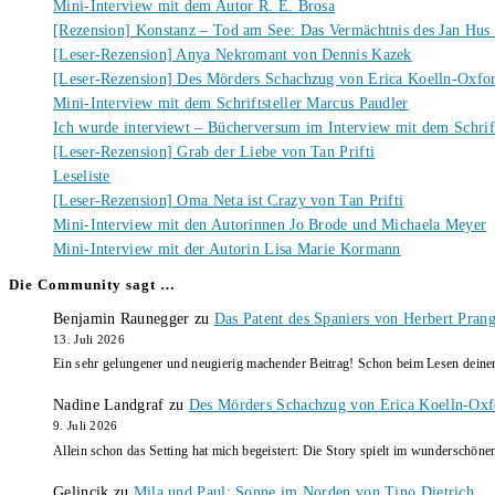
Mini-Interview mit dem Autor R. E. Brosa
[Rezension] Konstanz – Tod am See: Das Vermächtnis des Jan Hus
[Leser-Rezension] Anya Nekromant von Dennis Kazek
[Leser-Rezension] Des Mörders Schachzug von Erica Koelln-Oxfo
Mini-Interview mit dem Schriftsteller Marcus Paudler
Ich wurde interviewt – Bücherversum im Interview mit dem Schrift
[Leser-Rezension] Grab der Liebe von Tan Prifti
Leseliste
[Leser-Rezension] Oma Neta ist Crazy von Tan Prifti
Mini-Interview mit den Autorinnen Jo Brode und Michaela Meyer
Mini-Interview mit der Autorin Lisa Marie Kormann
Die Community sagt …
Benjamin Raunegger
zu
Das Patent des Spaniers von Herbert Pran
13. Juli 2026
Ein sehr gelungener und neugierig machender Beitrag! Schon beim Lesen dein
Nadine Landgraf
zu
Des Mörders Schachzug von Erica Koelln-Oxf
9. Juli 2026
Allein schon das Setting hat mich begeistert: Die Story spielt im wunderschö
Gelincik
zu
Mila und Paul: Sonne im Norden von Tino Dietrich