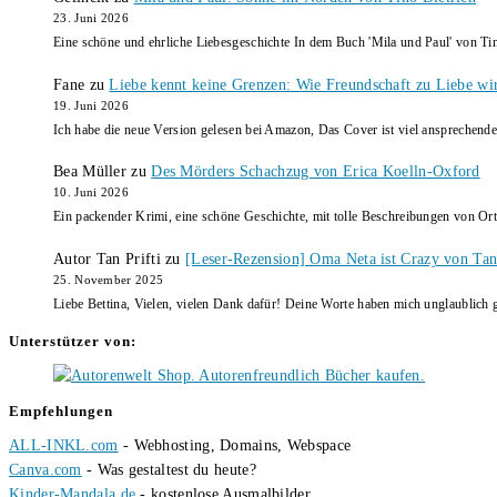
23. Juni 2026
Eine schöne und ehrliche Liebesgeschichte In dem Buch 'Mila und Paul' von Ti
Fane
zu
Liebe kennt keine Grenzen: Wie Freundschaft zu Liebe wi
19. Juni 2026
Ich habe die neue Version gelesen bei Amazon, Das Cover ist viel ansprechende
Bea Müller
zu
Des Mörders Schachzug von Erica Koelln-Oxford
10. Juni 2026
Ein packender Krimi, eine schöne Geschichte, mit tolle Beschreibungen von Ort
Autor Tan Prifti
zu
[Leser-Rezension] Oma Neta ist Crazy von Tan 
25. November 2025
Liebe Bettina, Vielen, vielen Dank dafür! Deine Worte haben mich unglaublich g
Unterstützer von:
Empfehlungen
ALL-INKL.com
- Webhosting, Domains, Webspace
Canva.com
- Was gestaltest du heute?
Kinder-Mandala.de
- kostenlose Ausmalbilder