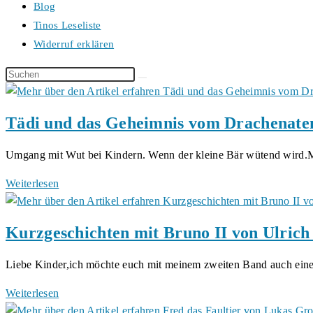
Blog
Tinos Leseliste
Widerruf erklären
Diese
Website
durchsuchen
Tädi und das Geheimnis vom Drachenate
Umgang mit Wut bei Kindern. Wenn der kleine Bär wütend wir
Tädi
Weiterlesen
und
das
Kurzgeschichten mit Bruno II von Ulric
Geheimnis
vom
Liebe Kinder,ich möchte euch mit meinem zweiten Band auch ei
Drachenatem
von
Kurzgeschichten
Weiterlesen
Björn
mit