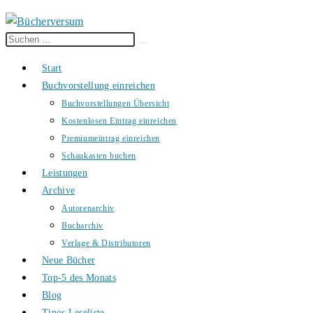
Diese
Suche
Website
starten
Start
durchsuchen
Buchvorstellung einreichen
Buchvorstellungen Übersicht
Kostenlosen Eintrag einreichen
Premiumeintrag einreichen
Schaukasten buchen
Leistungen
Archive
Autorenarchiv
Bucharchiv
Verlage & Distributoren
Neue Bücher
Top-5 des Monats
Blog
Tinos Leseliste