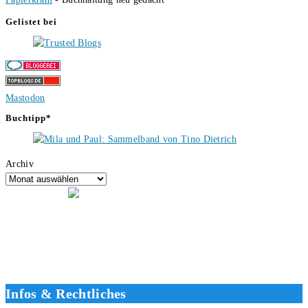
Gelistet bei
Mastodon
Buchtipp*
Archiv
Hallo, ich bin Tino, der Seitenbetreiber von buecherversum.de und
verlagsunabhängiger Autor seit 2012. Ich bin froh, dass du den Weg
hierher gefunden hast und freue mich auf eine gute Zusammenarbeit.
Liebe Grüße und gute Bücher für die Zukunft, dein Tino.
Infos & Rechtliches