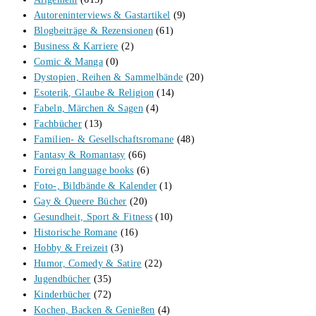
Autoreninterviews & Gastartikel
(9)
Blogbeiträge & Rezensionen
(61)
Business & Karriere
(2)
Comic & Manga
(0)
Dystopien, Reihen & Sammelbände
(20)
Esoterik, Glaube & Religion
(14)
Fabeln, Märchen & Sagen
(4)
Fachbücher
(13)
Familien- & Gesellschaftsromane
(48)
Fantasy & Romantasy
(66)
Foreign language books
(6)
Foto-, Bildbände & Kalender
(1)
Gay & Queere Bücher
(20)
Gesundheit, Sport & Fitness
(10)
Historische Romane
(16)
Hobby & Freizeit
(3)
Humor, Comedy & Satire
(22)
Jugendbücher
(35)
Kinderbücher
(72)
Kochen, Backen & Genießen
(4)