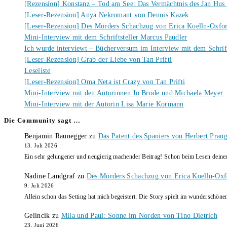
[Rezension] Konstanz – Tod am See: Das Vermächtnis des Jan Hus
[Leser-Rezension] Anya Nekromant von Dennis Kazek
[Leser-Rezension] Des Mörders Schachzug von Erica Koelln-Oxfo
Mini-Interview mit dem Schriftsteller Marcus Paudler
Ich wurde interviewt – Bücherversum im Interview mit dem Schrift
[Leser-Rezension] Grab der Liebe von Tan Prifti
Leseliste
[Leser-Rezension] Oma Neta ist Crazy von Tan Prifti
Mini-Interview mit den Autorinnen Jo Brode und Michaela Meyer
Mini-Interview mit der Autorin Lisa Marie Kormann
Die Community sagt …
Benjamin Raunegger
zu
Das Patent des Spaniers von Herbert Pran
13. Juli 2026
Ein sehr gelungener und neugierig machender Beitrag! Schon beim Lesen dein
Nadine Landgraf
zu
Des Mörders Schachzug von Erica Koelln-Oxf
9. Juli 2026
Allein schon das Setting hat mich begeistert: Die Story spielt im wunderschö
Gelincik
zu
Mila und Paul: Sonne im Norden von Tino Dietrich
23. Juni 2026