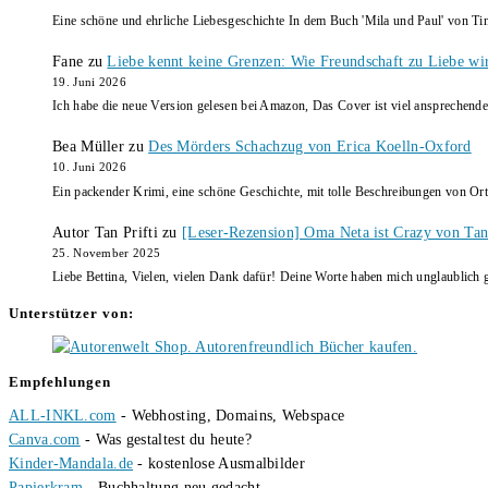
Eine schöne und ehrliche Liebesgeschichte In dem Buch 'Mila und Paul' von Ti
Fane
zu
Liebe kennt keine Grenzen: Wie Freundschaft zu Liebe wi
19. Juni 2026
Ich habe die neue Version gelesen bei Amazon, Das Cover ist viel ansprechende
Bea Müller
zu
Des Mörders Schachzug von Erica Koelln-Oxford
10. Juni 2026
Ein packender Krimi, eine schöne Geschichte, mit tolle Beschreibungen von Ort
Autor Tan Prifti
zu
[Leser-Rezension] Oma Neta ist Crazy von Tan 
25. November 2025
Liebe Bettina, Vielen, vielen Dank dafür! Deine Worte haben mich unglaublich g
Unterstützer von:
Empfehlungen
ALL-INKL.com
- Webhosting, Domains, Webspace
Canva.com
- Was gestaltest du heute?
Kinder-Mandala.de
- kostenlose Ausmalbilder
Papierkram
- Buchhaltung neu gedacht