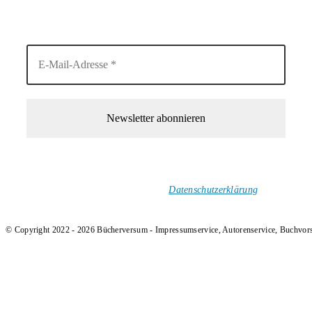
6. August 2026
1-Mal im Monat neue tolle Buchtitel, Interviews, Neuigkeiten
und Rezensionen in deinen Posteingang.
Ich versende keinen Spam!
Datenschutzerklärung
.
© Copyright 2022 - 2026 Bücherversum - Impressumservice, Autorenservice, Buchvor