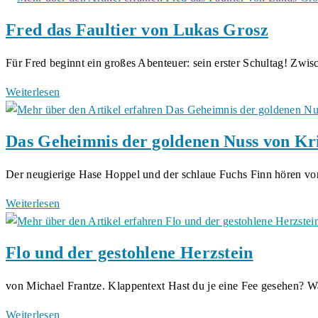
Gebhardt
Bruno
Fred das Faultier von Lukas Grosz
II
von
Für Fred beginnt ein großes Abenteuer: sein erster Schultag! Zwi
Ulrich
Kalmbach
Fred
Weiterlesen
das
Faultier
Das Geheimnis der goldenen Nuss von Kri
von
Lukas
Der neugierige Hase Hoppel und der schlaue Fuchs Finn hören 
Grosz
Das
Weiterlesen
Geheimnis
der
Flo und der gestohlene Herzstein
goldenen
Nuss
von Michael Frantze. Klappentext Hast du je eine Fee gesehen? 
von
Kristian
Flo
Weiterlesen