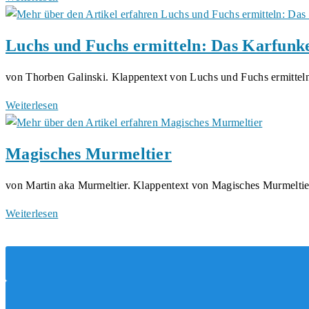
Sirovnik
und
der
Luchs und Fuchs ermitteln: Das Karfunk
gestohlene
Herzstein
von Thorben Galinski. Klappentext von Luchs und Fuchs ermitte
Luchs
Weiterlesen
und
Fuchs
Magisches Murmeltier
ermitteln:
Das
von Martin aka Murmeltier. Klappentext von Magisches Murmelti
Karfunkel
Komplott
Magisches
Weiterlesen
Murmeltier