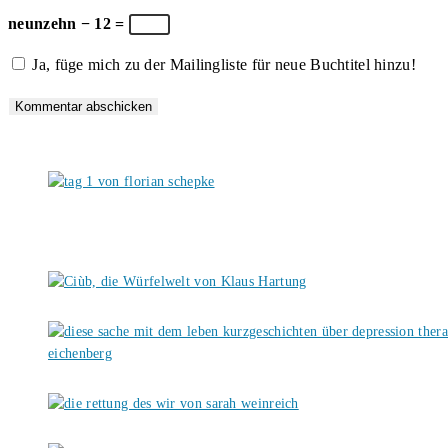
zum
Adresse
URL
neunzehn − 12 =
Kommentieren
zum
ein
Ja, füge mich zu der Mailingliste für neue Buchtitel hinzu!
ein
Kommentieren
(optional)
ein