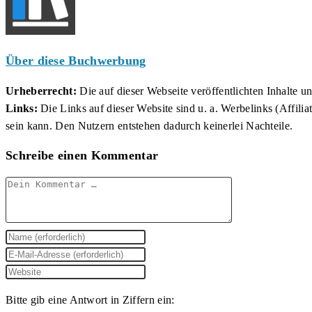
Über diese Buchwerbung
Urheberrecht:
Die auf dieser Webseite veröffentlichten Inhalte 
Links:
Die Links auf dieser Website sind u. a. Werbelinks (Affilia
sein kann. Den Nutzern entstehen dadurch keinerlei Nachteile.
Schreibe einen Kommentar
Kommentar
Gib
deinen
Gib
Namen
deine
Gib
oder
E-
deine
Bitte gib eine Antwort in Ziffern ein:
Benutzernamen
Mail-
Website-