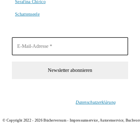
Serafina Chirico
4. August 2026
Schattenseele
4. August 2026
1-Mal im Monat neue tolle Buchtitel, Interviews, Neuigkeiten
und Rezensionen in deinen Posteingang.
Ich versende keinen Spam!
Datenschutzerklärung
.
© Copyright 2022 - 2026 Bücherversum - Impressumservice, Autorenservice, Buchvor