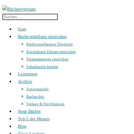
Diese
Suche
Website
starten
Start
durchsuchen
Buchvorstellung einreichen
Buchvorstellungen Übersicht
Kostenlosen Eintrag einreichen
Premiumeintrag einreichen
Schaukasten buchen
Leistungen
Archive
Autorenarchiv
Bucharchiv
Verlage & Distributoren
Neue Bücher
Top-5 des Monats
Blog
Tinos Leseliste