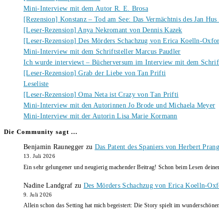
Mini-Interview mit dem Autor R. E. Brosa
[Rezension] Konstanz – Tod am See: Das Vermächtnis des Jan Hus
[Leser-Rezension] Anya Nekromant von Dennis Kazek
[Leser-Rezension] Des Mörders Schachzug von Erica Koelln-Oxfo
Mini-Interview mit dem Schriftsteller Marcus Paudler
Ich wurde interviewt – Bücherversum im Interview mit dem Schrift
[Leser-Rezension] Grab der Liebe von Tan Prifti
Leseliste
[Leser-Rezension] Oma Neta ist Crazy von Tan Prifti
Mini-Interview mit den Autorinnen Jo Brode und Michaela Meyer
Mini-Interview mit der Autorin Lisa Marie Kormann
Die Community sagt …
Benjamin Raunegger
zu
Das Patent des Spaniers von Herbert Pran
13. Juli 2026
Ein sehr gelungener und neugierig machender Beitrag! Schon beim Lesen dein
Nadine Landgraf
zu
Des Mörders Schachzug von Erica Koelln-Oxf
9. Juli 2026
Allein schon das Setting hat mich begeistert: Die Story spielt im wunderschö