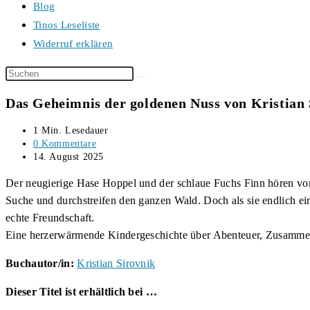
Blog
Tinos Leseliste
Widerruf erklären
Diese
Website
Das Geheimnis der goldenen Nuss von Kristian 
durchsuchen
Lesedauer:
1 Min. Lesedauer
Beitrags-
0 Kommentare
Kommentare:
Beitrag
14. August 2025
veröffentlicht:
Der neugierige Hase Hoppel und der schlaue Fuchs Finn hören von 
Suche und durchstreifen den ganzen Wald. Doch als sie endlich ei
echte Freundschaft.
Eine herzerwärmende Kindergeschichte über Abenteuer, Zusammenha
Buchautor/in:
Kristian Sirovnik
Dieser Titel ist erhältlich bei …