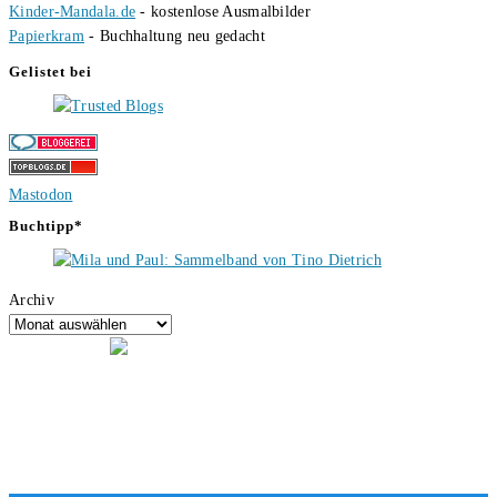
Kinder-Mandala.de
- kostenlose Ausmalbilder
Papierkram
- Buchhaltung neu gedacht
Gelistet bei
Mastodon
Buchtipp*
Archiv
Hallo, ich bin Tino, der Seitenbetreiber von buecherversum.de und
verlagsunabhängiger Autor seit 2012. Ich bin froh, dass du den Weg
hierher gefunden hast und freue mich auf eine gute Zusammenarbeit.
Liebe Grüße und gute Bücher für die Zukunft, dein Tino.