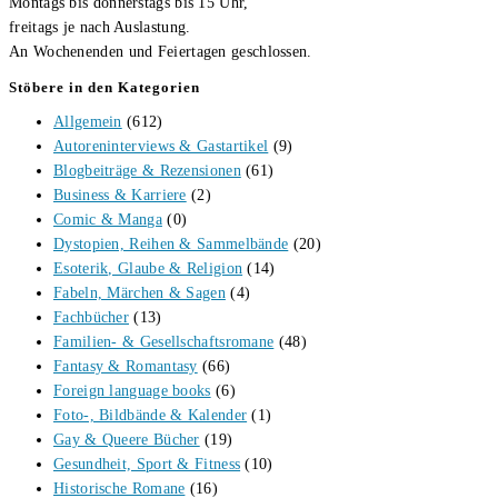
Montags bis donnerstags bis 15 Uhr,
freitags je nach Auslastung.
An Wochenenden und Feiertagen geschlossen.
Stöbere in den Kategorien
Allgemein
(612)
Autoreninterviews & Gastartikel
(9)
Blogbeiträge & Rezensionen
(61)
Business & Karriere
(2)
Comic & Manga
(0)
Dystopien, Reihen & Sammelbände
(20)
Esoterik, Glaube & Religion
(14)
Fabeln, Märchen & Sagen
(4)
Fachbücher
(13)
Familien- & Gesellschaftsromane
(48)
Fantasy & Romantasy
(66)
Foreign language books
(6)
Foto-, Bildbände & Kalender
(1)
Gay & Queere Bücher
(19)
Gesundheit, Sport & Fitness
(10)
Historische Romane
(16)