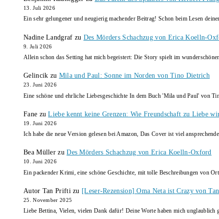
13. Juli 2026
Ein sehr gelungener und neugierig machender Beitrag! Schon beim Lesen dein
Nadine Landgraf
zu
Des Mörders Schachzug von Erica Koelln-Oxf
9. Juli 2026
Allein schon das Setting hat mich begeistert: Die Story spielt im wunderschö
Gelincik
zu
Mila und Paul: Sonne im Norden von Tino Dietrich
23. Juni 2026
Eine schöne und ehrliche Liebesgeschichte In dem Buch 'Mila und Paul' von Ti
Fane
zu
Liebe kennt keine Grenzen: Wie Freundschaft zu Liebe wi
19. Juni 2026
Ich habe die neue Version gelesen bei Amazon, Das Cover ist viel ansprechende
Bea Müller
zu
Des Mörders Schachzug von Erica Koelln-Oxford
10. Juni 2026
Ein packender Krimi, eine schöne Geschichte, mit tolle Beschreibungen von Ort
Autor Tan Prifti
zu
[Leser-Rezension] Oma Neta ist Crazy von Tan 
25. November 2025
Liebe Bettina, Vielen, vielen Dank dafür! Deine Worte haben mich unglaublich g