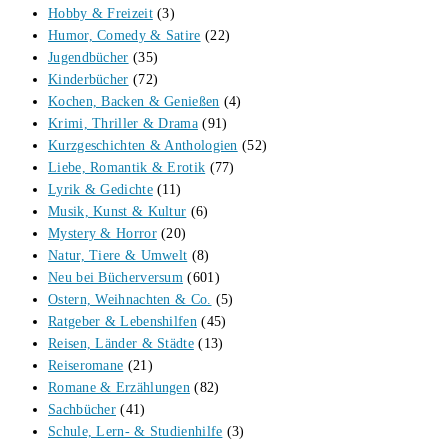
Hobby & Freizeit
(3)
Humor, Comedy & Satire
(22)
Jugendbücher
(35)
Kinderbücher
(72)
Kochen, Backen & Genießen
(4)
Krimi, Thriller & Drama
(91)
Kurzgeschichten & Anthologien
(52)
Liebe, Romantik & Erotik
(77)
Lyrik & Gedichte
(11)
Musik, Kunst & Kultur
(6)
Mystery & Horror
(20)
Natur, Tiere & Umwelt
(8)
Neu bei Bücherversum
(601)
Ostern, Weihnachten & Co.
(5)
Ratgeber & Lebenshilfen
(45)
Reisen, Länder & Städte
(13)
Reiseromane
(21)
Romane & Erzählungen
(82)
Sachbücher
(41)
Schule, Lern- & Studienhilfe
(3)