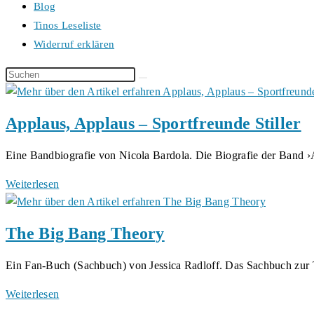
Blog
Tinos Leseliste
Widerruf erklären
Diese
Website
durchsuchen
Applaus, Applaus – Sportfreunde Stiller
Eine Bandbiografie von Nicola Bardola. Die Biografie der Band
Applaus,
Weiterlesen
Applaus
–
The Big Bang Theory
Sportfreunde
Stiller
Ein Fan-Buch (Sachbuch) von Jessica Radloff. Das Sachbuch zu
The
Weiterlesen
Big