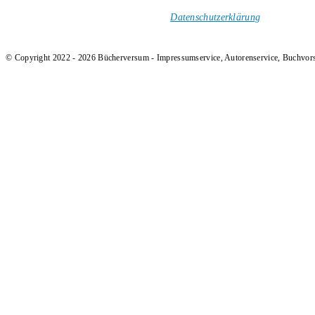
und Rezensionen in deinen Posteingang.
Ich versende keinen Spam!
Datenschutzerklärung
.
© Copyright 2022 - 2026 Bücherversum - Impressumservice, Autorenservice, Buchvor