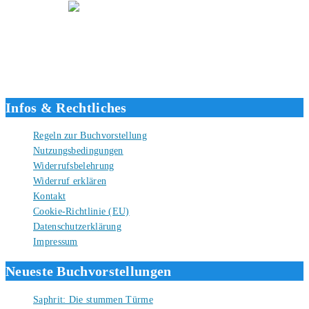
Hallo, ich bin Tino, der Seitenbetreiber von buecherversum.de und
verlagsunabhängiger Autor seit 2012. Ich bin froh, dass du den Weg
hierher gefunden hast und freue mich auf eine gute Zusammenarbeit.
Liebe Grüße und gute Bücher für die Zukunft, dein Tino.
Infos & Rechtliches
Regeln zur Buchvorstellung
Nutzungsbedingungen
Widerrufsbelehrung
Widerruf erklären
Kontakt
Cookie-Richtlinie (EU)
Datenschutzerklärung
Impressum
Neueste Buchvorstellungen
Saphrit: Die stummen Türme