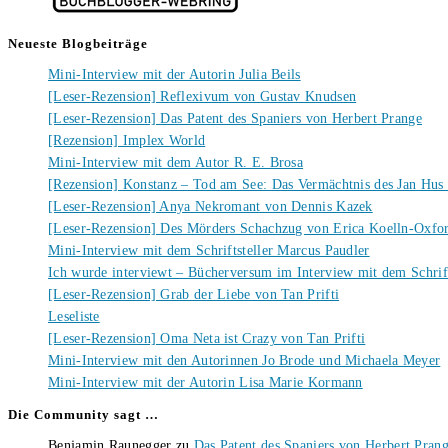
Neueste Blogbeiträge
Mini-Interview mit der Autorin Julia Beils
[Leser-Rezension] Reflexivum von Gustav Knudsen
[Leser-Rezension] Das Patent des Spaniers von Herbert Prange
[Rezension] Implex World
Mini-Interview mit dem Autor R. E. Brosa
[Rezension] Konstanz – Tod am See: Das Vermächtnis des Jan Hus
[Leser-Rezension] Anya Nekromant von Dennis Kazek
[Leser-Rezension] Des Mörders Schachzug von Erica Koelln-Oxfo
Mini-Interview mit dem Schriftsteller Marcus Paudler
Ich wurde interviewt – Bücherversum im Interview mit dem Schrift
[Leser-Rezension] Grab der Liebe von Tan Prifti
Leseliste
[Leser-Rezension] Oma Neta ist Crazy von Tan Prifti
Mini-Interview mit den Autorinnen Jo Brode und Michaela Meyer
Mini-Interview mit der Autorin Lisa Marie Kormann
Die Community sagt …
Benjamin Raunegger
zu
Das Patent des Spaniers von Herbert Pran