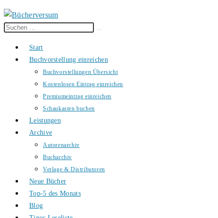
Diese
Suche
Website
starten
Start
durchsuchen
Buchvorstellung einreichen
Buchvorstellungen Übersicht
Kostenlosen Eintrag einreichen
Premiumeintrag einreichen
Schaukasten buchen
Leistungen
Archive
Autorenarchiv
Bucharchiv
Verlage & Distributoren
Neue Bücher
Top-5 des Monats
Blog
Tinos Leseliste