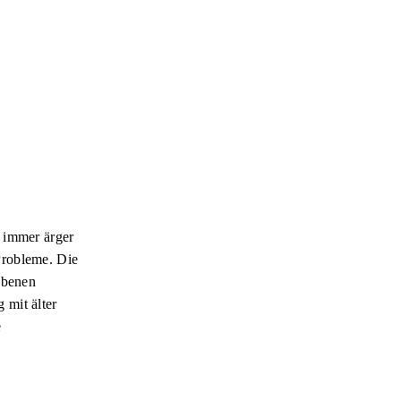
e immer ärger
Probleme. Die
ebenen
 mit älter
e