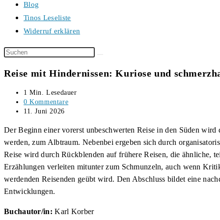
Blog
Tinos Leseliste
Widerruf erklären
Diese
Website
Reise mit Hindernissen: Kuriose und schmerzha
durchsuchen
Lesedauer:
1 Min. Lesedauer
Beitrags-
0 Kommentare
Kommentare:
Beitrag
11. Juni 2026
veröffentlicht:
Der Beginn einer vorerst unbeschwerten Reise in den Süden wird d
werden, zum Albtraum. Nebenbei ergeben sich durch organisatoris
Reise wird durch Rückblenden auf frühere Reisen, die ähnliche, t
Erzählungen verleiten mitunter zum Schmunzeln, auch wenn Kritik 
werdenden Reisenden geübt wird. Den Abschluss bildet eine nachde
Entwicklungen.
Buchautor/in:
Karl Korber