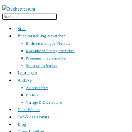
Diese
Suche
Website
starten
Start
durchsuchen
Buchvorstellung einreichen
Buchvorstellungen Übersicht
Kostenlosen Eintrag einreichen
Premiumeintrag einreichen
Schaukasten buchen
Leistungen
Archive
Autorenarchiv
Bucharchiv
Verlage & Distributoren
Neue Bücher
Top-5 des Monats
Blog
Tinos Leseliste