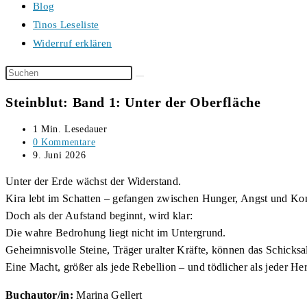
Blog
Tinos Leseliste
Widerruf erklären
Diese
Website
Steinblut: Band 1: Unter der Oberfläche
durchsuchen
Lesedauer:
1 Min. Lesedauer
Beitrags-
0 Kommentare
Kommentare:
Beitrag
9. Juni 2026
veröffentlicht:
Unter der Erde wächst der Widerstand.
Kira lebt im Schatten – gefangen zwischen Hunger, Angst und Kon
Doch als der Aufstand beginnt, wird klar:
Die wahre Bedrohung liegt nicht im Untergrund.
Geheimnisvolle Steine, Träger uralter Kräfte, können das Schicksa
Eine Macht, größer als jede Rebellion – und tödlicher als jeder Her
Buchautor/in:
Marina Gellert