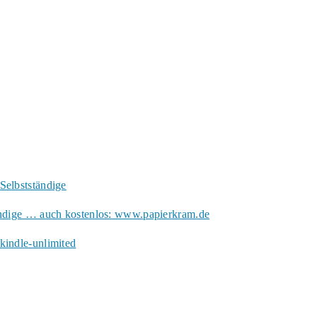
Selbstständige
ändige … auch kostenlos: www.papierkram.de
kindle-unlimited