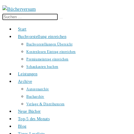
Diese
Suche
Website
starten
Start
durchsuchen
Buchvorstellung einreichen
Buchvorstellungen Übersicht
Kostenlosen Eintrag einreichen
Premiumeintrag einreichen
Schaukasten buchen
Leistungen
Archive
Autorenarchiv
Bucharchiv
Verlage & Distributoren
Neue Bücher
Top-5 des Monats
Blog
Tinos Leseliste