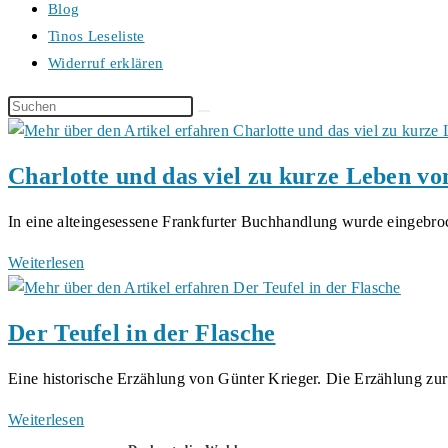
Blog
Tinos Leseliste
Widerruf erklären
Diese
Website
durchsuchen
Charlotte und das viel zu kurze Leben v
In eine alteingesessene Frankfurter Buchhandlung wurde eingebro
Charlotte
Weiterlesen
und
das
Der Teufel in der Flasche
viel
zu
Eine historische Erzählung von Günter Krieger. Die Erzählung z
kurze
Leben
Der
Weiterlesen
von
Teufel