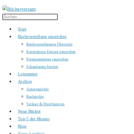
Diese
Suche
Website
starten
Start
durchsuchen
Buchvorstellung einreichen
Buchvorstellungen Übersicht
Kostenlosen Eintrag einreichen
Premiumeintrag einreichen
Schaukasten buchen
Leistungen
Archive
Autorenarchiv
Bucharchiv
Verlage & Distributoren
Neue Bücher
Top-5 des Monats
Blog
Tinos Leseliste