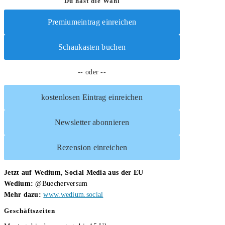
Du hast die Wahl
Achim
in
Kinter
Premiumeintrag einreichen
der
Flasche
Schaukasten buchen
-- oder --
kostenlosen Eintrag einreichen
Newsletter abonnieren
Rezension einreichen
Jetzt auf Wedium, Social Media aus der EU
Wedium:
@Buecherversum
Mehr dazu:
www.wedium.social
Geschäftszeiten