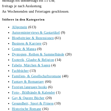
Montags bis donnerstags bis 15 Uhr,
freitags je nach Auslastung.
An Wochenenden und Feiertagen geschlossen.
Stöbere in den Kategorien
Allgemein
(613)
Autoreninterviews & Gastartikel
(9)
Blogbeiträge & Rezensionen
(61)
Business & Karriere
(2)
Comic & Manga
(0)
Dystopien, Reihen & Sammelbände
(20)
Esoterik, Glaube & Religion
(14)
Fabeln, Märchen & Sagen
(4)
Fachbücher
(13)
Familien- & Gesellschaftsromane
(48)
Fantasy & Romantasy
(66)
Foreign language books
(6)
Foto-, Bildbände & Kalender
(1)
Gay & Queere Bücher
(20)
Gesundheit, Sport & Fitness
(10)
Historische Romane
(16)