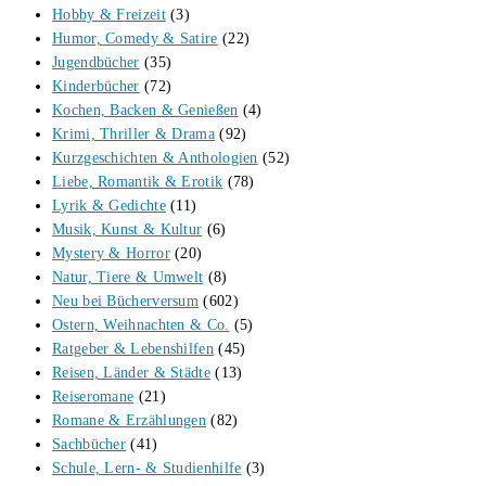
Hobby & Freizeit
(3)
Humor, Comedy & Satire
(22)
Jugendbücher
(35)
Kinderbücher
(72)
Kochen, Backen & Genießen
(4)
Krimi, Thriller & Drama
(92)
Kurzgeschichten & Anthologien
(52)
Liebe, Romantik & Erotik
(78)
Lyrik & Gedichte
(11)
Musik, Kunst & Kultur
(6)
Mystery & Horror
(20)
Natur, Tiere & Umwelt
(8)
Neu bei Bücherversum
(602)
Ostern, Weihnachten & Co.
(5)
Ratgeber & Lebenshilfen
(45)
Reisen, Länder & Städte
(13)
Reiseromane
(21)
Romane & Erzählungen
(82)
Sachbücher
(41)
Schule, Lern- & Studienhilfe
(3)