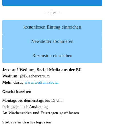
alle,
-- oder --
die
noch
kostenlosen Eintrag einreichen
nicht
trainieren
Newsletter abonnieren
Rezension einreichen
Jetzt auf Wedium, Social Media aus der EU
Wedium:
@Buecherversum
Mehr dazu:
www.wedium.social
Geschäftszeiten
Montags bis donnerstags bis 15 Uhr,
freitags je nach Auslastung.
An Wochenenden und Feiertagen geschlossen.
Stöbere in den Kategorien