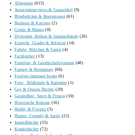
Allgemein
(615)
Autoreninterviews & Gastartikel
(9)
Blogbeiträge & Rezensionen
(61)
Business & Karriere
(2)
Comic & Manga
(0)
Dystopien, Reihen & Sammelbände
(20)
Esoterik, Glaube & Religion
(14)
Fabeln, Märchen & Sagen
(4)
Fachbücher
(13)
Familien- & Gesellschaftsromane
(48)
Fantasy & Romantasy
(66)
Foreign language books
(6)
Foto-, Bildbände & Kalender
(1)
Gay & Queere Bücher
(20)
Gesundheit, Sport & Fitness
(10)
Historische Romane
(16)
Hobby & Freizeit
(3)
Humor, Comedy & Satire
(22)
Jugendbücher
(35)
Kinderbücher
(72)