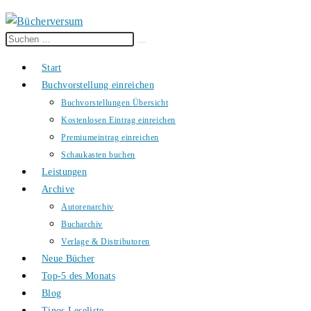
Diese
Suche
Website
starten
Start
durchsuchen
Buchvorstellung einreichen
Buchvorstellungen Übersicht
Kostenlosen Eintrag einreichen
Premiumeintrag einreichen
Schaukasten buchen
Leistungen
Archive
Autorenarchiv
Bucharchiv
Verlage & Distributoren
Neue Bücher
Top-5 des Monats
Blog
Tinos Leseliste