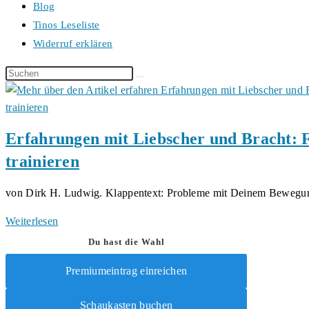
Blog
Tinos Leseliste
Widerruf erklären
Diese
Website
durchsuchen
Erfahrungen mit Liebscher und Bracht: Fü
trainieren
von Dirk H. Ludwig. Klappentext: Probleme mit Deinem Beweg
Erfahrungen
Weiterlesen
mit
Du hast die Wahl
Liebscher
Premiumeintrag einreichen
und
Bracht:
Schaukasten buchen
Für