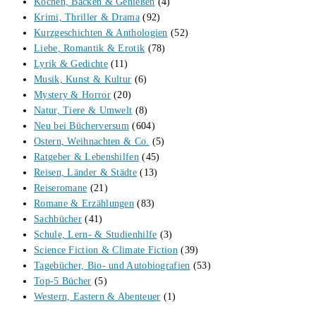
Kochen, Backen & Genießen
(4)
Krimi, Thriller & Drama
(92)
Kurzgeschichten & Anthologien
(52)
Liebe, Romantik & Erotik
(78)
Lyrik & Gedichte
(11)
Musik, Kunst & Kultur
(6)
Mystery & Horror
(20)
Natur, Tiere & Umwelt
(8)
Neu bei Bücherversum
(604)
Ostern, Weihnachten & Co.
(5)
Ratgeber & Lebenshilfen
(45)
Reisen, Länder & Städte
(13)
Reiseromane
(21)
Romane & Erzählungen
(83)
Sachbücher
(41)
Schule, Lern- & Studienhilfe
(3)
Science Fiction & Climate Fiction
(39)
Tagebücher, Bio- und Autobiografien
(53)
Top-5 Bücher
(5)
Western, Eastern & Abenteuer
(1)