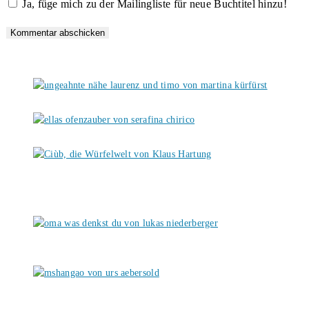
Ja, füge mich zu der Mailingliste für neue Buchtitel hinzu!
ein
Kommentieren
(optional)
ein