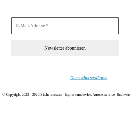
4. August 2026
1-Mal im Monat neue tolle Buchtitel, Interviews, Neuigkeiten
und Rezensionen in deinen Posteingang.
Ich versende keinen Spam!
Datenschutzerklärung
.
© Copyright 2022 - 2026 Bücherversum - Impressumservice, Autorenservice, Buchvor