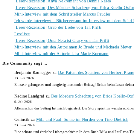
[Leser-Rezension] Anya Nekromant von Dennis Kazek
[Leser-Rezension] Des Mörders Schachzug von Erica Koelln-Oxfo
Mini-Interview mit dem Schriftsteller Marcus Paudler
Ich wurde interviewt – Bücherversum im Interview mit dem Schrift
[Leser-Rezension] Grab der Liebe von Tan Prifti
Leseliste
[Leser-Rezension] Oma Neta ist Crazy von Tan Prifti
Mini-Interview mit den Autorinnen Jo Brode und Michaela Meyer
Mini-Interview mit der Autorin Lisa Marie Kormann
Die Community sagt …
Benjamin Raunegger
zu
Das Patent des Spaniers von Herbert Pran
13. Juli 2026
Ein sehr gelungener und neugierig machender Beitrag! Schon beim Lesen dein
Nadine Landgraf
zu
Des Mörders Schachzug von Erica Koelln-Oxf
9. Juli 2026
Allein schon das Setting hat mich begeistert: Die Story spielt im wunderschö
Gelincik
zu
Mila und Paul: Sonne im Norden von Tino Dietrich
23. Juni 2026
Eine schöne und ehrliche Liebesgeschichte In dem Buch 'Mila und Paul' von Ti