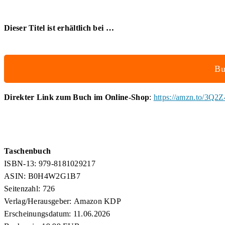
Dieser Titel ist erhältlich bei …
Bu
Direkter Link zum Buch im Online-Shop
:
https://amzn.to/3Q2
Taschenbuch
ISBN-13: 979-8181029217
ASIN: B0H4W2G1B7
Seitenzahl: 726
Verlag/Herausgeber: Amazon KDP
Erscheinungsdatum: 11.06.2026