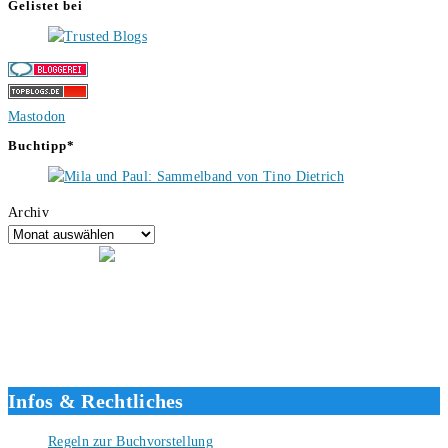
Gelistet bei
Mastodon
Buchtipp*
Archiv
Hallo, ich bin Tino, der Seitenbetreiber von buecherversum.de und
verlagsunabhängiger Autor seit 2012. Ich bin froh, dass du den Weg
hierher gefunden hast und freue mich auf eine gute Zusammenarbeit.
Liebe Grüße und gute Bücher für die Zukunft, dein Tino.
Infos & Rechtliches
Regeln zur Buchvorstellung