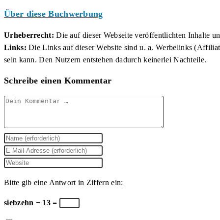
Über diese Buchwerbung
Urheberrecht:
Die auf dieser Webseite veröffentlichten Inhalte 
Links:
Die Links auf dieser Website sind u. a. Werbelinks (Affilia
sein kann. Den Nutzern entstehen dadurch keinerlei Nachteile.
Schreibe einen Kommentar
Kommentar
Gib
deinen
Gib
Namen
deine
Gib
oder
E-
deine
Bitte gib eine Antwort in Ziffern ein:
Benutzernamen
Mail-
Website-
zum
Adresse
URL
siebzehn − 13 =
Kommentieren
zum
ein