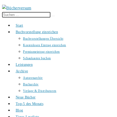
Diese
Suche
Website
starten
Start
durchsuchen
Buchvorstellung einreichen
Buchvorstellungen Übersicht
Kostenlosen Eintrag einreichen
Premiumeintrag einreichen
Schaukasten buchen
Leistungen
Archive
Autorenarchiv
Bucharchiv
Verlage & Distributoren
Neue Bücher
Top-5 des Monats
Blog
Tinos Leseliste