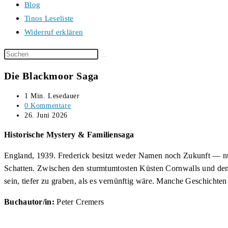
Blog
Tinos Leseliste
Widerruf erklären
Diese
Website
Die Blackmoor Saga
durchsuchen
Lesedauer:
1 Min. Lesedauer
Beitrags-
0 Kommentare
Kommentare:
Beitrag
26. Juni 2026
veröffentlicht:
Historische Mystery & Familiensaga
England, 1939. Frederick besitzt weder Namen noch Zukunft — nur
Schatten. Zwischen den sturmtumtosten Küsten Cornwalls und den 
sein, tiefer zu graben, als es vernünftig wäre. Manche Geschichten
Buchautor/in:
Peter Cremers