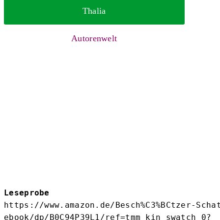
Thalia
Autorenwelt
Leseprobe
https://www.amazon.de/Besch%C3%BCtzer-Scha
ebook/dp/B0C94P39L1/ref=tmm_kin_swatch_0?