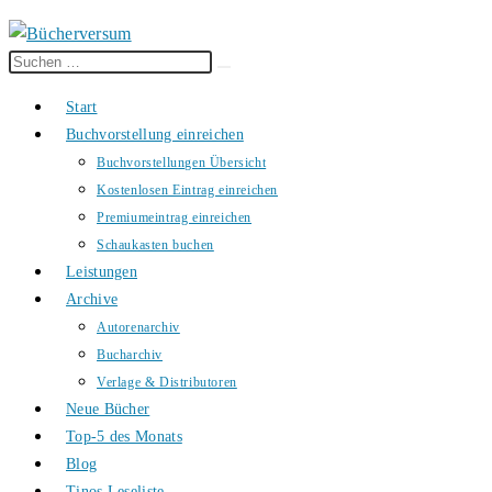
Diese
Suche
Website
starten
Start
durchsuchen
Buchvorstellung einreichen
Buchvorstellungen Übersicht
Kostenlosen Eintrag einreichen
Premiumeintrag einreichen
Schaukasten buchen
Leistungen
Archive
Autorenarchiv
Bucharchiv
Verlage & Distributoren
Neue Bücher
Top-5 des Monats
Blog
Tinos Leseliste