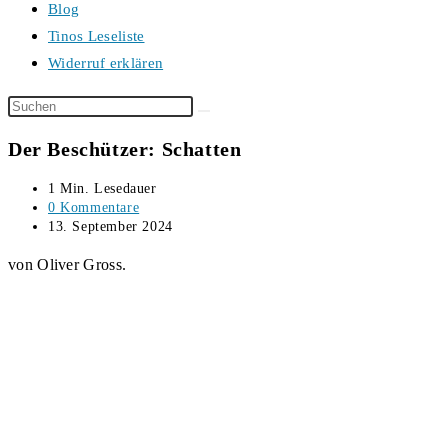
Blog
Tinos Leseliste
Widerruf erklären
Diese
Website
Der Beschützer: Schatten
durchsuchen
Lesedauer:
1 Min. Lesedauer
Beitrags-
0 Kommentare
Kommentare:
Beitrag
13. September 2024
veröffentlicht:
von Oliver Gross.