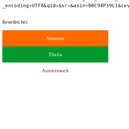
_encoding=UTF8&qid=&sr=&asin=B0C94P39L1&re
Bestellen bei:
Amazon
Thalia
Autorenwelt