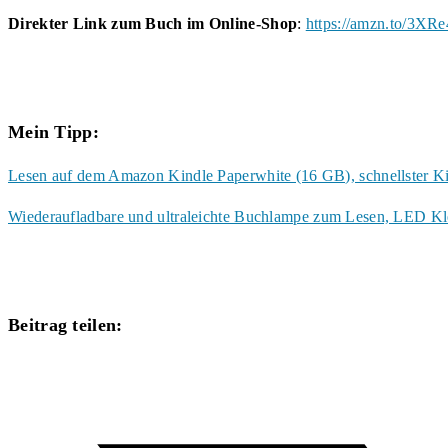
Direkter Link zum Buch im Online-Shop
:
https://amzn.to/3XR
Mein Tipp:
Lesen auf dem Amazon Kindle Paperwhite (16 GB), schnellster Ki
Wiederaufladbare und ultraleichte Buchlampe zum Lesen, LED K
Diesen
Beitrag teilen:
Inhalt
Öffnet
teilen
in
einem
neuen