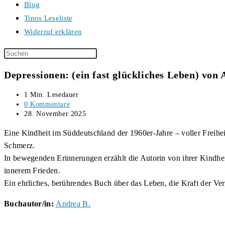
Blog
Tinos Leseliste
Widerruf erklären
Diese
Website
Depressionen: (ein fast glückliches Leben) von 
durchsuchen
Lesedauer:
1 Min. Lesedauer
Beitrags-
0 Kommentare
Kommentare:
Beitrag
28. November 2025
veröffentlicht:
Eine Kindheit im Süddeutschland der 1960er-Jahre – voller Freihei
Schmerz.
In bewegenden Erinnerungen erzählt die Autorin von ihrer Kindh
innerem Frieden.
Ein ehrliches, berührendes Buch über das Leben, die Kraft der Ve
Buchautor/in:
Andrea B.