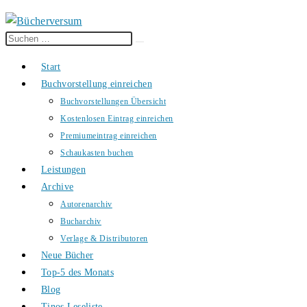
Diese
Suche
Website
starten
Start
durchsuchen
Buchvorstellung einreichen
Buchvorstellungen Übersicht
Kostenlosen Eintrag einreichen
Premiumeintrag einreichen
Schaukasten buchen
Leistungen
Archive
Autorenarchiv
Bucharchiv
Verlage & Distributoren
Neue Bücher
Top-5 des Monats
Blog
Tinos Leseliste