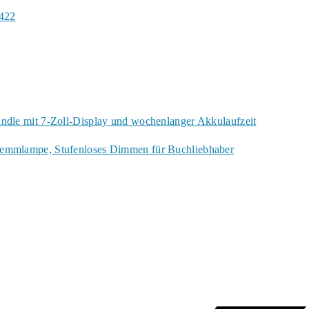
e422
ndle mit 7-Zoll-Display und wochenlanger Akkulaufzeit
lemmlampe, Stufenloses Dimmen für Buchliebhaber