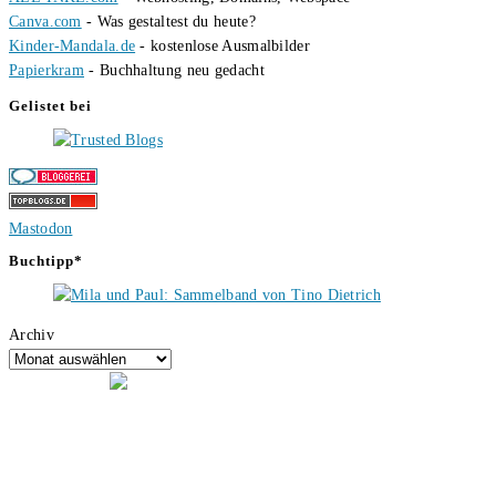
Canva.com
- Was gestaltest du heute?
Kinder-Mandala.de
- kostenlose Ausmalbilder
Papierkram
- Buchhaltung neu gedacht
Gelistet bei
Mastodon
Buchtipp*
Archiv
Hallo, ich bin Tino, der Seitenbetreiber von buecherversum.de und
verlagsunabhängiger Autor seit 2012. Ich bin froh, dass du den Weg
hierher gefunden hast und freue mich auf eine gute Zusammenarbeit.