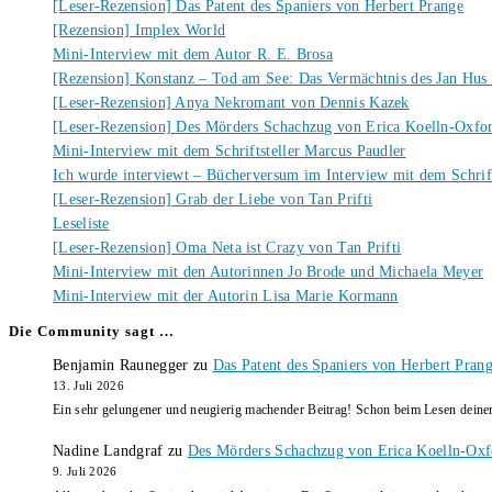
[Leser-Rezension] Das Patent des Spaniers von Herbert Prange
[Rezension] Implex World
Mini-Interview mit dem Autor R. E. Brosa
[Rezension] Konstanz – Tod am See: Das Vermächtnis des Jan Hus
[Leser-Rezension] Anya Nekromant von Dennis Kazek
[Leser-Rezension] Des Mörders Schachzug von Erica Koelln-Oxfo
Mini-Interview mit dem Schriftsteller Marcus Paudler
Ich wurde interviewt – Bücherversum im Interview mit dem Schrift
[Leser-Rezension] Grab der Liebe von Tan Prifti
Leseliste
[Leser-Rezension] Oma Neta ist Crazy von Tan Prifti
Mini-Interview mit den Autorinnen Jo Brode und Michaela Meyer
Mini-Interview mit der Autorin Lisa Marie Kormann
Die Community sagt …
Benjamin Raunegger
zu
Das Patent des Spaniers von Herbert Pran
13. Juli 2026
Ein sehr gelungener und neugierig machender Beitrag! Schon beim Lesen dein
Nadine Landgraf
zu
Des Mörders Schachzug von Erica Koelln-Oxf
9. Juli 2026