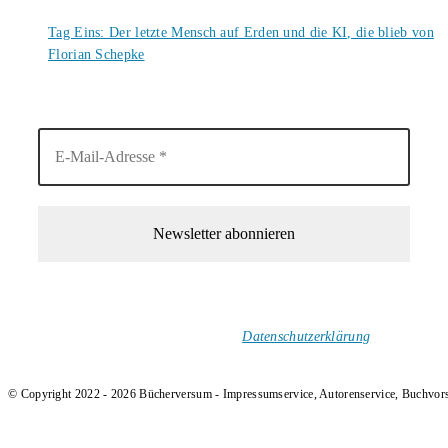
6. August 2026
Tag Eins: Der letzte Mensch auf Erden und die KI, die blieb von
Florian Schepke
5. August 2026
1-Mal im Monat neue tolle Buchtitel, Interviews, Neuigkeiten
und Rezensionen in deinen Posteingang.
Ich versende keinen Spam!
Datenschutzerklärung
.
© Copyright 2022 - 2026 Bücherversum - Impressumservice, Autorenservice, Buchvor