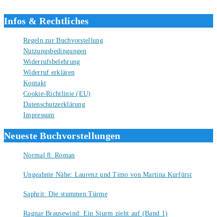
Liebe Grüße und gute Bücher für die Zukunft, dein Tino.
Infos & Rechtliches
Regeln zur Buchvorstellung
Nutzungsbedingungen
Widerrufsbelehrung
Widerruf erklären
Kontakt
Cookie-Richtlinie (EU)
Datenschutzerklärung
Impressum
Neueste Buchvorstellungen
Normal 8: Roman
8. August 2026
Ungeahnte Nähe: Laurenz und Timo von Martina Kurfürst
7. August 2026
Saphrit: Die stummen Türme
6. August 2026
Ragnar Brausewind: Ein Sturm zieht auf (Band 1)