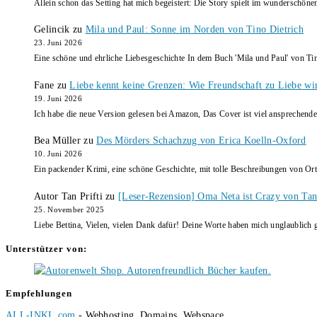
Allein schon das Setting hat mich begeistert: Die Story spielt im wunderschö
Gelincik
zu
Mila und Paul: Sonne im Norden von Tino Dietrich
23. Juni 2026
Eine schöne und ehrliche Liebesgeschichte In dem Buch 'Mila und Paul' von Ti
Fane
zu
Liebe kennt keine Grenzen: Wie Freundschaft zu Liebe wi
19. Juni 2026
Ich habe die neue Version gelesen bei Amazon, Das Cover ist viel ansprechende
Bea Müller
zu
Des Mörders Schachzug von Erica Koelln-Oxford
10. Juni 2026
Ein packender Krimi, eine schöne Geschichte, mit tolle Beschreibungen von Ort
Autor Tan Prifti
zu
[Leser-Rezension] Oma Neta ist Crazy von Tan 
25. November 2025
Liebe Bettina, Vielen, vielen Dank dafür! Deine Worte haben mich unglaublich g
Unterstützer von:
Empfehlungen
ALL-INKL.com
- Webhosting, Domains, Webspace