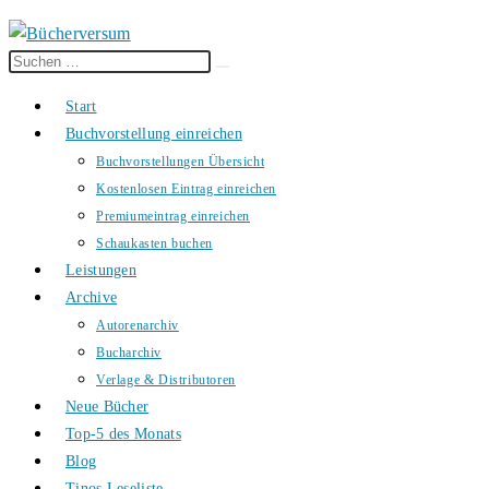
Diese
Suche
Website
starten
Start
durchsuchen
Buchvorstellung einreichen
Buchvorstellungen Übersicht
Kostenlosen Eintrag einreichen
Premiumeintrag einreichen
Schaukasten buchen
Leistungen
Archive
Autorenarchiv
Bucharchiv
Verlage & Distributoren
Neue Bücher
Top-5 des Monats
Blog
Tinos Leseliste