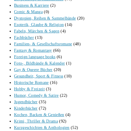
Business & Karriere
(2)
Comic & Manga
(0)
Dystopien, Reihen & Sammelbände
(20)
Esoterik, Glaube & Religion
(14)
Fabeln, Märchen & Sagen
(4)
Fachbücher
(13)
Familien- & Gesellschaftsromane
(48)
Fantasy & Romantasy
(66)
Foreign language books
(6)
Foto-, Bildbände & Kalender
(1)
Gay & Queere Bücher
(20)
Gesundheit, Sport & Fitness
(10)
Historische Romane
(16)
Hobby & Freizeit
(3)
Humor, Comedy & Satire
(22)
Jugendbücher
(35)
Kinderbücher
(72)
Kochen, Backen & Genießen
(4)
Krimi, Thriller & Drama
(92)
Kurzgeschichten & Anthologien
(52)