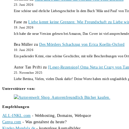
23. Juni 2026
Eine schöne und ehrliche Liebesgeschichte In dem Buch 'Mila und Paul' von Ti
Fane
zu
Liebe kennt keine Grenzen: Wie Freundschaft zu Liebe wi
19. Juni 2026
Ich habe die neue Version gelesen bei Amazon, Das Cover ist viel ansprechende
Bea Müller
zu
Des Mörders Schachzug von Erica Koelln-Oxford
10. Juni 2026
Ein packender Krimi, eine schöne Geschichte, mit tolle Beschreibungen von Ort
Autor Tan Prifti
zu
[Leser-Rezension] Oma Neta ist Crazy von Tan 
25. November 2025
Liebe Bettina, Vielen, vielen Dank dafür! Deine Worte haben mich unglaublich g
Unterstützer von:
Empfehlungen
ALL-INKL.com
- Webhosting, Domains, Webspace
Canva.com
- Was gestaltest du heute?
Kinder-Mandala.de
- kostenlose Ausmalbilder