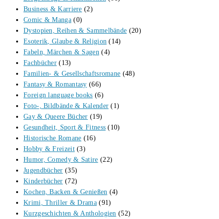
Business & Karriere
(2)
Comic & Manga
(0)
Dystopien, Reihen & Sammelbände
(20)
Esoterik, Glaube & Religion
(14)
Fabeln, Märchen & Sagen
(4)
Fachbücher
(13)
Familien- & Gesellschaftsromane
(48)
Fantasy & Romantasy
(66)
Foreign language books
(6)
Foto-, Bildbände & Kalender
(1)
Gay & Queere Bücher
(19)
Gesundheit, Sport & Fitness
(10)
Historische Romane
(16)
Hobby & Freizeit
(3)
Humor, Comedy & Satire
(22)
Jugendbücher
(35)
Kinderbücher
(72)
Kochen, Backen & Genießen
(4)
Krimi, Thriller & Drama
(91)
Kurzgeschichten & Anthologien
(52)