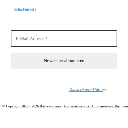
4. August 2026
Schattenseele
4. August 2026
1-Mal im Monat neue tolle Buchtitel, Interviews, Neuigkeiten
und Rezensionen in deinen Posteingang.
Ich versende keinen Spam!
Datenschutzerklärung
.
© Copyright 2022 - 2026 Bücherversum - Impressumservice, Autorenservice, Buchvor