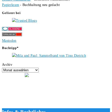
Papierkram
- Buchhaltung neu gedacht
Gelistet bei
Mastodon
Buchtipp*
Archiv
Hallo, ich bin Tino, der Seitenbetreiber von buecherversum.de und
verlagsunabhängiger Autor seit 2012. Ich bin froh, dass du den Weg
hierher gefunden hast und freue mich auf eine gute Zusammenarbeit.
Liebe Grüße und gute Bücher für die Zukunft, dein Tino.
Infos & Rechtliches