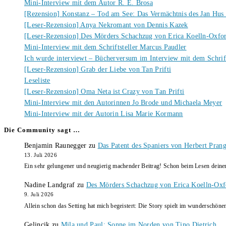
Mini-Interview mit dem Autor R. E. Brosa
[Rezension] Konstanz – Tod am See: Das Vermächtnis des Jan Hus
[Leser-Rezension] Anya Nekromant von Dennis Kazek
[Leser-Rezension] Des Mörders Schachzug von Erica Koelln-Oxfo
Mini-Interview mit dem Schriftsteller Marcus Paudler
Ich wurde interviewt – Bücherversum im Interview mit dem Schrift
[Leser-Rezension] Grab der Liebe von Tan Prifti
Leseliste
[Leser-Rezension] Oma Neta ist Crazy von Tan Prifti
Mini-Interview mit den Autorinnen Jo Brode und Michaela Meyer
Mini-Interview mit der Autorin Lisa Marie Kormann
Die Community sagt …
Benjamin Raunegger
zu
Das Patent des Spaniers von Herbert Pran
13. Juli 2026
Ein sehr gelungener und neugierig machender Beitrag! Schon beim Lesen dein
Nadine Landgraf
zu
Des Mörders Schachzug von Erica Koelln-Oxf
9. Juli 2026
Allein schon das Setting hat mich begeistert: Die Story spielt im wunderschö
Gelincik
zu
Mila und Paul: Sonne im Norden von Tino Dietrich