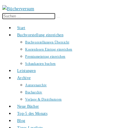
Diese
Suche
Website
starten
Start
durchsuchen
Buchvorstellung einreichen
Buchvorstellungen Übersicht
Kostenlosen Eintrag einreichen
Premiumeintrag einreichen
Schaukasten buchen
Leistungen
Archive
Autorenarchiv
Bucharchiv
Verlage & Distributoren
Neue Bücher
Top-5 des Monats
Blog
Tinos Leseliste