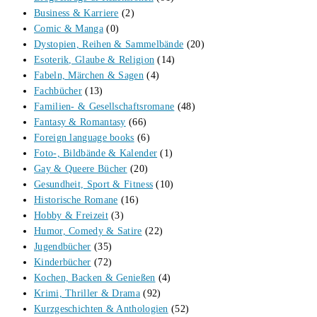
Business & Karriere
(2)
Comic & Manga
(0)
Dystopien, Reihen & Sammelbände
(20)
Esoterik, Glaube & Religion
(14)
Fabeln, Märchen & Sagen
(4)
Fachbücher
(13)
Familien- & Gesellschaftsromane
(48)
Fantasy & Romantasy
(66)
Foreign language books
(6)
Foto-, Bildbände & Kalender
(1)
Gay & Queere Bücher
(20)
Gesundheit, Sport & Fitness
(10)
Historische Romane
(16)
Hobby & Freizeit
(3)
Humor, Comedy & Satire
(22)
Jugendbücher
(35)
Kinderbücher
(72)
Kochen, Backen & Genießen
(4)
Krimi, Thriller & Drama
(92)
Kurzgeschichten & Anthologien
(52)