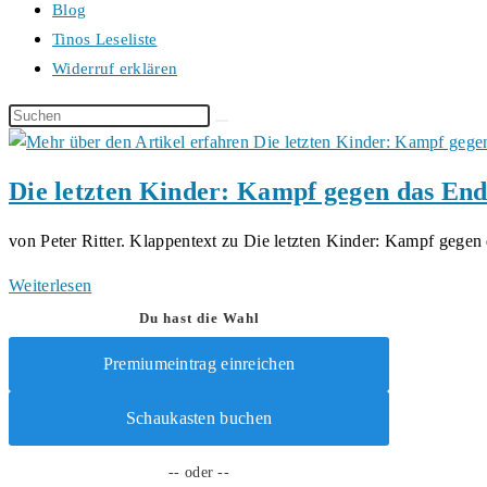
Blog
Tinos Leseliste
Widerruf erklären
Diese
Website
durchsuchen
Die letzten Kinder: Kampf gegen das En
von Peter Ritter. Klappentext zu Die letzten Kinder: Kampf gege
Die
Weiterlesen
letzten
Du hast die Wahl
Kinder:
Premiumeintrag einreichen
Kampf
gegen
Schaukasten buchen
das
Ende
-- oder --