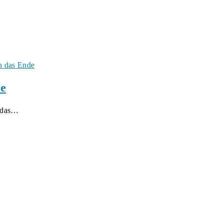
de
n das…