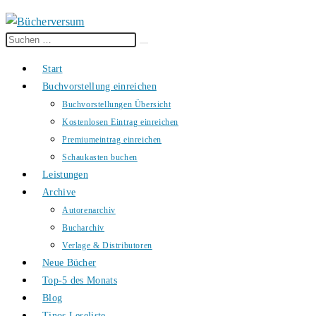
Diese
Suche
Website
starten
Start
durchsuchen
Buchvorstellung einreichen
Buchvorstellungen Übersicht
Kostenlosen Eintrag einreichen
Premiumeintrag einreichen
Schaukasten buchen
Leistungen
Archive
Autorenarchiv
Bucharchiv
Verlage & Distributoren
Neue Bücher
Top-5 des Monats
Blog
Tinos Leseliste