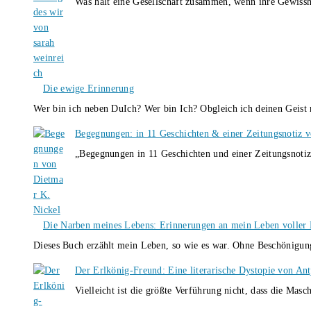
Was hält eine Gesellschaft zusammen, wenn ihre Gewissh
Die ewige Erinnerung
Wer bin ich neben DuIch? Wer bin Ich? Obgleich ich deinen Geis
Begegnungen: in 11 Geschichten & einer Zeitungsnotiz 
„Begegnungen in 11 Geschichten und einer Zeitungsnotiz
Die Narben meines Lebens: Erinnerungen an mein Leben voller B
Dieses Buch erzählt mein Leben, so wie es war. Ohne Beschönigun
Der Erlkönig-Freund: Eine literarische Dystopie von An
Vielleicht ist die größte Verführung nicht, dass die Masc