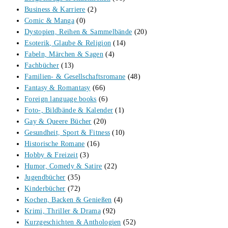
Business & Karriere
(2)
Comic & Manga
(0)
Dystopien, Reihen & Sammelbände
(20)
Esoterik, Glaube & Religion
(14)
Fabeln, Märchen & Sagen
(4)
Fachbücher
(13)
Familien- & Gesellschaftsromane
(48)
Fantasy & Romantasy
(66)
Foreign language books
(6)
Foto-, Bildbände & Kalender
(1)
Gay & Queere Bücher
(20)
Gesundheit, Sport & Fitness
(10)
Historische Romane
(16)
Hobby & Freizeit
(3)
Humor, Comedy & Satire
(22)
Jugendbücher
(35)
Kinderbücher
(72)
Kochen, Backen & Genießen
(4)
Krimi, Thriller & Drama
(92)
Kurzgeschichten & Anthologien
(52)