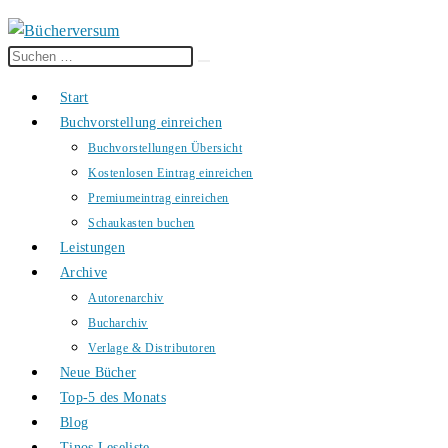
Diese
Suche
Website
starten
Start
durchsuchen
Buchvorstellung einreichen
Buchvorstellungen Übersicht
Kostenlosen Eintrag einreichen
Premiumeintrag einreichen
Schaukasten buchen
Leistungen
Archive
Autorenarchiv
Bucharchiv
Verlage & Distributoren
Neue Bücher
Top-5 des Monats
Blog
Tinos Leseliste