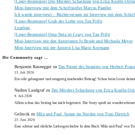
[Leser-Rezension] Des Mörders Schachzug von Erica Koelln-Oxfo
Mini-Interview mit dem Schriftsteller Marcus Paudler
Ich wurde interviewt – Bücherversum im Interview mit dem Schrift
[Leser-Rezension] Grab der Liebe von Tan Prifti
Leseliste
[Leser-Rezension] Oma Neta ist Crazy von Tan Prifti
Mini-Interview mit den Autorinnen Jo Brode und Michaela Meyer
Mini-Interview mit der Autorin Lisa Marie Kormann
Die Community sagt …
Benjamin Raunegger
zu
Das Patent des Spaniers von Herbert Pran
13. Juli 2026
Ein sehr gelungener und neugierig machender Beitrag! Schon beim Lesen dein
Nadine Landgraf
zu
Des Mörders Schachzug von Erica Koelln-Oxf
9. Juli 2026
Allein schon das Setting hat mich begeistert: Die Story spielt im wunderschö
Gelincik
zu
Mila und Paul: Sonne im Norden von Tino Dietrich
23. Juni 2026
Eine schöne und ehrliche Liebesgeschichte In dem Buch 'Mila und Paul' von Ti