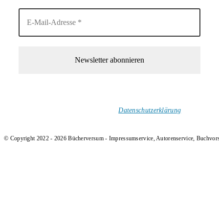
1-Mal im Monat neue tolle Buchtitel, Interviews, Neuigkeiten
und Rezensionen in deinen Posteingang.
Ich versende keinen Spam!
Datenschutzerklärung
.
© Copyright 2022 - 2026 Bücherversum - Impressumservice, Autorenservice, Buchvor