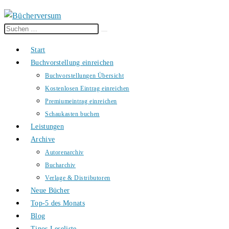
Diese
Suche
Website
starten
Start
durchsuchen
Buchvorstellung einreichen
Buchvorstellungen Übersicht
Kostenlosen Eintrag einreichen
Premiumeintrag einreichen
Schaukasten buchen
Leistungen
Archive
Autorenarchiv
Bucharchiv
Verlage & Distributoren
Neue Bücher
Top-5 des Monats
Blog
Tinos Leseliste