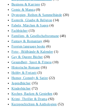
Business & Karriere
(2)
Comic & Manga
(0)
Dystopien, Reihen & Sammelbände
(20)
Esoterik, Glaube & Religion
(14)
Fabeln, Märchen & Sagen
(4)
Fachbücher
(13)
Familien- & Gesellschaftsromane
(48)
Fantasy & Romantasy
(66)
Foreign language books
(6)
Foto-, Bildbände & Kalender
(1)
Gay & Queere Bücher
(20)
Gesundheit, Sport & Fitness
(10)
Historische Romane
(16)
Hobby & Freizeit
(3)
Humor, Comedy & Satire
(22)
Jugendbücher
(35)
Kinderbücher
(72)
Kochen, Backen & Genießen
(4)
Krimi, Thriller & Drama
(92)
Kurzgeschichten & Anthologien
(52)