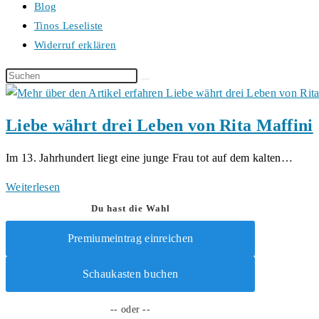
Blog
Tinos Leseliste
Widerruf erklären
Diese
Website
durchsuchen
Liebe währt drei Leben von Rita Maffini
Im 13. Jahrhundert liegt eine junge Frau tot auf dem kalten…
Liebe
Weiterlesen
währt
Du hast die Wahl
drei
Premiumeintrag einreichen
Leben
von
Schaukasten buchen
Rita
Maffini
-- oder --