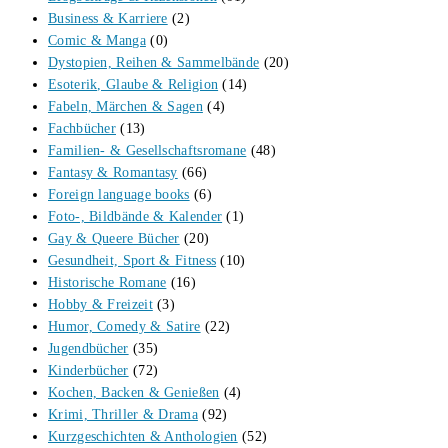
Business & Karriere
(2)
Comic & Manga
(0)
Dystopien, Reihen & Sammelbände
(20)
Esoterik, Glaube & Religion
(14)
Fabeln, Märchen & Sagen
(4)
Fachbücher
(13)
Familien- & Gesellschaftsromane
(48)
Fantasy & Romantasy
(66)
Foreign language books
(6)
Foto-, Bildbände & Kalender
(1)
Gay & Queere Bücher
(20)
Gesundheit, Sport & Fitness
(10)
Historische Romane
(16)
Hobby & Freizeit
(3)
Humor, Comedy & Satire
(22)
Jugendbücher
(35)
Kinderbücher
(72)
Kochen, Backen & Genießen
(4)
Krimi, Thriller & Drama
(92)
Kurzgeschichten & Anthologien
(52)