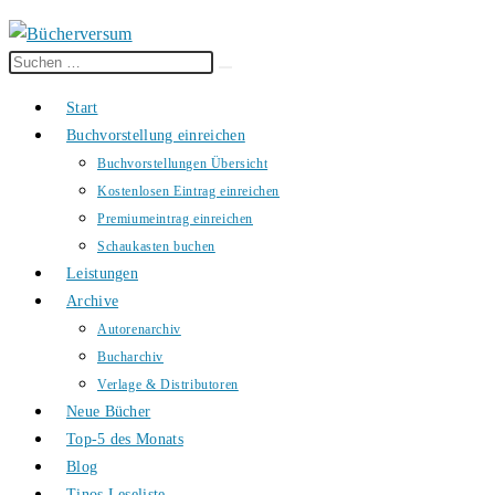
Diese
Suche
Website
starten
Start
durchsuchen
Buchvorstellung einreichen
Buchvorstellungen Übersicht
Kostenlosen Eintrag einreichen
Premiumeintrag einreichen
Schaukasten buchen
Leistungen
Archive
Autorenarchiv
Bucharchiv
Verlage & Distributoren
Neue Bücher
Top-5 des Monats
Blog
Tinos Leseliste