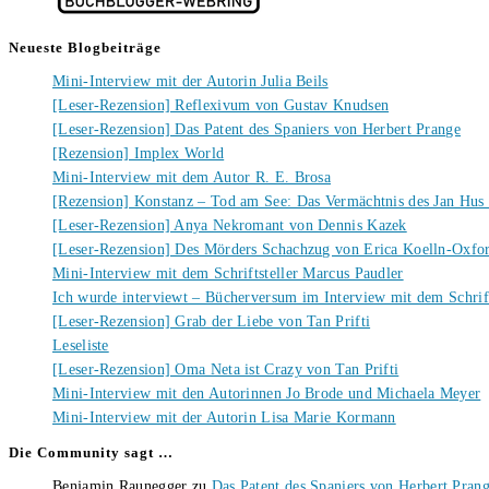
Neueste Blogbeiträge
Mini-Interview mit der Autorin Julia Beils
[Leser-Rezension] Reflexivum von Gustav Knudsen
[Leser-Rezension] Das Patent des Spaniers von Herbert Prange
[Rezension] Implex World
Mini-Interview mit dem Autor R. E. Brosa
[Rezension] Konstanz – Tod am See: Das Vermächtnis des Jan Hus
[Leser-Rezension] Anya Nekromant von Dennis Kazek
[Leser-Rezension] Des Mörders Schachzug von Erica Koelln-Oxfo
Mini-Interview mit dem Schriftsteller Marcus Paudler
Ich wurde interviewt – Bücherversum im Interview mit dem Schrift
[Leser-Rezension] Grab der Liebe von Tan Prifti
Leseliste
[Leser-Rezension] Oma Neta ist Crazy von Tan Prifti
Mini-Interview mit den Autorinnen Jo Brode und Michaela Meyer
Mini-Interview mit der Autorin Lisa Marie Kormann
Die Community sagt …
Benjamin Raunegger
zu
Das Patent des Spaniers von Herbert Pran