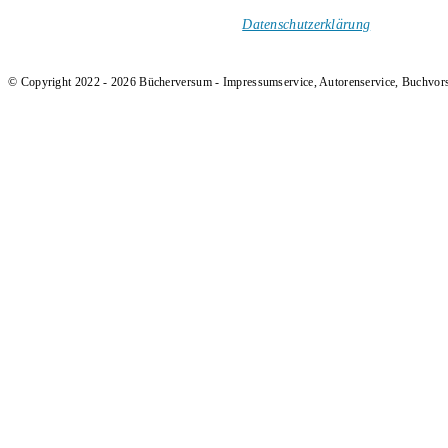
und Rezensionen in deinen Posteingang.
Ich versende keinen Spam!
Datenschutzerklärung
.
© Copyright 2022 - 2026 Bücherversum - Impressumservice, Autorenservice, Buchvor