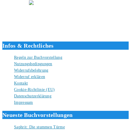
Hallo, ich bin Tino, der Seitenbetreiber von buecherversum.de und
verlagsunabhängiger Autor seit 2012. Ich bin froh, dass du den Weg
hierher gefunden hast und freue mich auf eine gute Zusammenarbeit.
Liebe Grüße und gute Bücher für die Zukunft, dein Tino.
Infos & Rechtliches
Regeln zur Buchvorstellung
Nutzungsbedingungen
Widerrufsbelehrung
Widerruf erklären
Kontakt
Cookie-Richtlinie (EU)
Datenschutzerklärung
Impressum
Neueste Buchvorstellungen
Saphrit: Die stummen Türme