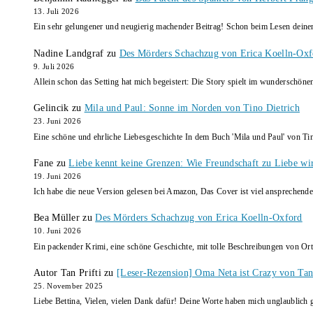
13. Juli 2026
Ein sehr gelungener und neugierig machender Beitrag! Schon beim Lesen dein
Nadine Landgraf
zu
Des Mörders Schachzug von Erica Koelln-Oxf
9. Juli 2026
Allein schon das Setting hat mich begeistert: Die Story spielt im wunderschö
Gelincik
zu
Mila und Paul: Sonne im Norden von Tino Dietrich
23. Juni 2026
Eine schöne und ehrliche Liebesgeschichte In dem Buch 'Mila und Paul' von Ti
Fane
zu
Liebe kennt keine Grenzen: Wie Freundschaft zu Liebe wi
19. Juni 2026
Ich habe die neue Version gelesen bei Amazon, Das Cover ist viel ansprechende
Bea Müller
zu
Des Mörders Schachzug von Erica Koelln-Oxford
10. Juni 2026
Ein packender Krimi, eine schöne Geschichte, mit tolle Beschreibungen von Ort
Autor Tan Prifti
zu
[Leser-Rezension] Oma Neta ist Crazy von Tan 
25. November 2025
Liebe Bettina, Vielen, vielen Dank dafür! Deine Worte haben mich unglaublich g