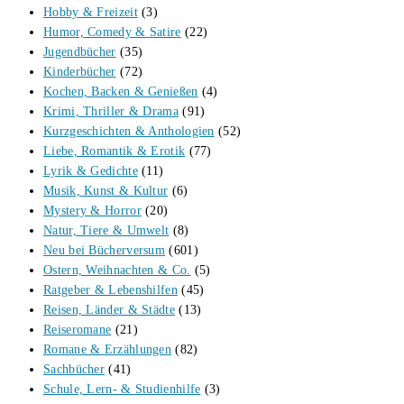
Hobby & Freizeit
(3)
Humor, Comedy & Satire
(22)
Jugendbücher
(35)
Kinderbücher
(72)
Kochen, Backen & Genießen
(4)
Krimi, Thriller & Drama
(91)
Kurzgeschichten & Anthologien
(52)
Liebe, Romantik & Erotik
(77)
Lyrik & Gedichte
(11)
Musik, Kunst & Kultur
(6)
Mystery & Horror
(20)
Natur, Tiere & Umwelt
(8)
Neu bei Bücherversum
(601)
Ostern, Weihnachten & Co.
(5)
Ratgeber & Lebenshilfen
(45)
Reisen, Länder & Städte
(13)
Reiseromane
(21)
Romane & Erzählungen
(82)
Sachbücher
(41)
Schule, Lern- & Studienhilfe
(3)