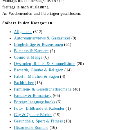
Montags bis donnerstags bis 15 Uhr,
freitags je nach Auslastung.
An Wochenenden und Feiertagen geschlossen.
Stöbere in den Kategorien
Allgemein
(612)
Autoreninterviews & Gastartikel
(9)
Blogbeiträge & Rezensionen
(61)
Business & Karriere
(2)
Comic & Manga
(0)
Dystopien, Reihen & Sammelbände
(20)
Esoterik, Glaube & Religion
(14)
Fabeln, Märchen & Sagen
(4)
Fachbücher
(13)
Familien- & Gesellschaftsromane
(48)
Fantasy & Romantasy
(66)
Foreign language books
(6)
Foto-, Bildbände & Kalender
(1)
Gay & Queere Bücher
(19)
Gesundheit, Sport & Fitness
(10)
Historische Romane
(16)