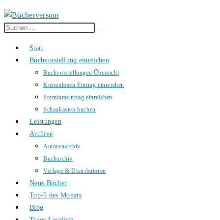
Diese
Suche
Website
starten
Start
durchsuchen
Buchvorstellung einreichen
Buchvorstellungen Übersicht
Kostenlosen Eintrag einreichen
Premiumeintrag einreichen
Schaukasten buchen
Leistungen
Archive
Autorenarchiv
Bucharchiv
Verlage & Distributoren
Neue Bücher
Top-5 des Monats
Blog
Tinos Leseliste