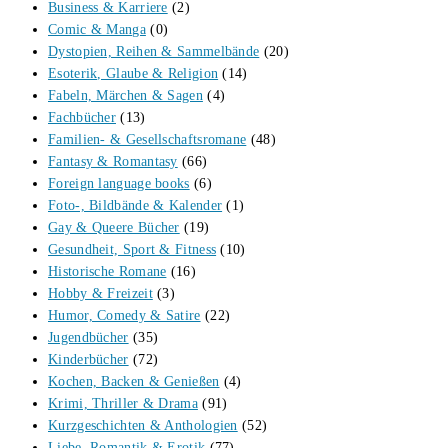
Business & Karriere
(2)
Comic & Manga
(0)
Dystopien, Reihen & Sammelbände
(20)
Esoterik, Glaube & Religion
(14)
Fabeln, Märchen & Sagen
(4)
Fachbücher
(13)
Familien- & Gesellschaftsromane
(48)
Fantasy & Romantasy
(66)
Foreign language books
(6)
Foto-, Bildbände & Kalender
(1)
Gay & Queere Bücher
(19)
Gesundheit, Sport & Fitness
(10)
Historische Romane
(16)
Hobby & Freizeit
(3)
Humor, Comedy & Satire
(22)
Jugendbücher
(35)
Kinderbücher
(72)
Kochen, Backen & Genießen
(4)
Krimi, Thriller & Drama
(91)
Kurzgeschichten & Anthologien
(52)
Liebe, Romantik & Erotik
(77)