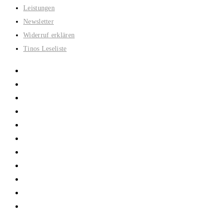
Zum
Leistungen
Inhalt
Newsletter
springen
Widerruf erklären
Tinos Leseliste