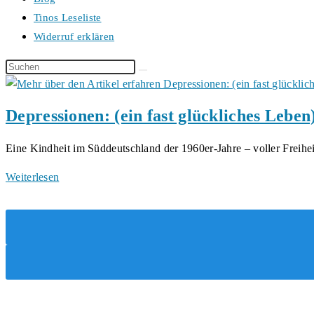
Tinos Leseliste
Widerruf erklären
Diese
Website
durchsuchen
Depressionen: (ein fast glückliches Leben
Eine Kindheit im Süddeutschland der 1960er-Jahre – voller Freihe
Depressionen:
Weiterlesen
(ein
fast
glückliches
Leben)
von
Andrea
B.