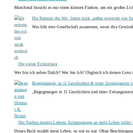
Manchmal braucht es nur einen kleinen Funken, um ein großes L
Die Rettung des Wir: Innen stark, außen souverän von S
Was hält eine Gesellschaft zusammen, wenn ihre Gewissh
Die ewige Erinnerung
Wer bin ich neben DuIch? Wer bin Ich? Obgleich ich deinen Geis
Begegnungen: in 11 Geschichten & einer Zeitungsnotiz 
„Begegnungen in 11 Geschichten und einer Zeitungsnotiz
Die Narben meines Lebens: Erinnerungen an mein Leben voller B
Dieses Buch erzählt mein Leben, so wie es war. Ohne Beschönigun