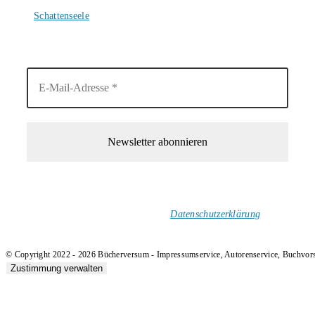
4. August 2026
Schattenseele
4. August 2026
1-Mal im Monat neue tolle Buchtitel, Interviews, Neuigkeiten
und Rezensionen in deinen Posteingang.
Ich versende keinen Spam!
Datenschutzerklärung
.
© Copyright 2022 - 2026 Bücherversum - Impressumservice, Autorenservice, Buchvor
Zustimmung verwalten