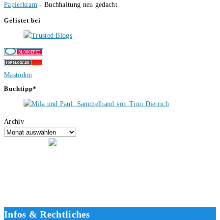
Papierkram
- Buchhaltung neu gedacht
Gelistet bei
Mastodon
Buchtipp*
Archiv
Hallo, ich bin Tino, der Seitenbetreiber von buecherversum.de und
verlagsunabhängiger Autor seit 2012. Ich bin froh, dass du den Weg
hierher gefunden hast und freue mich auf eine gute Zusammenarbeit.
Liebe Grüße und gute Bücher für die Zukunft, dein Tino.
Infos & Rechtliches