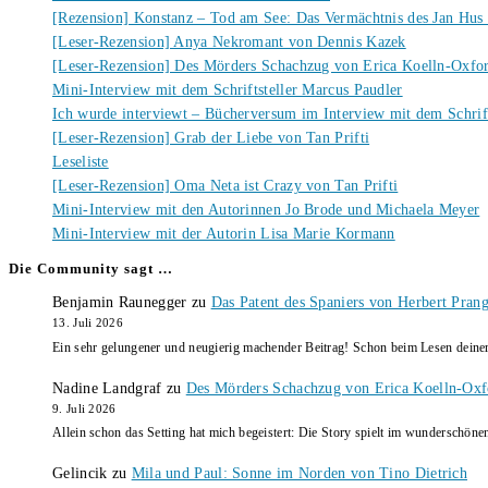
[Rezension] Konstanz – Tod am See: Das Vermächtnis des Jan Hus
[Leser-Rezension] Anya Nekromant von Dennis Kazek
[Leser-Rezension] Des Mörders Schachzug von Erica Koelln-Oxfo
Mini-Interview mit dem Schriftsteller Marcus Paudler
Ich wurde interviewt – Bücherversum im Interview mit dem Schrift
[Leser-Rezension] Grab der Liebe von Tan Prifti
Leseliste
[Leser-Rezension] Oma Neta ist Crazy von Tan Prifti
Mini-Interview mit den Autorinnen Jo Brode und Michaela Meyer
Mini-Interview mit der Autorin Lisa Marie Kormann
Die Community sagt …
Benjamin Raunegger
zu
Das Patent des Spaniers von Herbert Pran
13. Juli 2026
Ein sehr gelungener und neugierig machender Beitrag! Schon beim Lesen dein
Nadine Landgraf
zu
Des Mörders Schachzug von Erica Koelln-Oxf
9. Juli 2026
Allein schon das Setting hat mich begeistert: Die Story spielt im wunderschö
Gelincik
zu
Mila und Paul: Sonne im Norden von Tino Dietrich