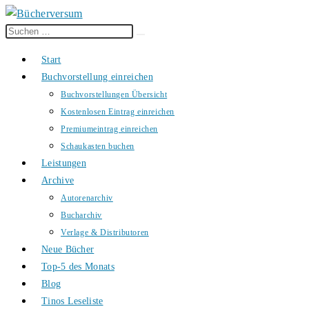
Diese
Suche
Website
starten
Start
durchsuchen
Buchvorstellung einreichen
Buchvorstellungen Übersicht
Kostenlosen Eintrag einreichen
Premiumeintrag einreichen
Schaukasten buchen
Leistungen
Archive
Autorenarchiv
Bucharchiv
Verlage & Distributoren
Neue Bücher
Top-5 des Monats
Blog
Tinos Leseliste