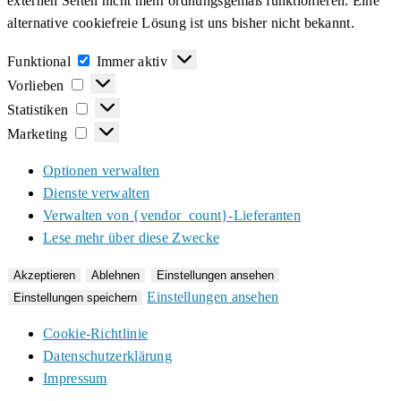
externen Seiten nicht mehr ordnungsgemäß funktionieren. Eine
alternative cookiefreie Lösung ist uns bisher nicht bekannt.
Funktional
Funktional
Immer aktiv
Vorlieben
Vorlieben
Statistiken
Statistiken
Marketing
Marketing
Optionen verwalten
Dienste verwalten
Verwalten von {vendor_count}-Lieferanten
Lese mehr über diese Zwecke
Akzeptieren
Ablehnen
Einstellungen ansehen
Einstellungen ansehen
Einstellungen speichern
Cookie-Richtlinie
Datenschutzerklärung
Impressum