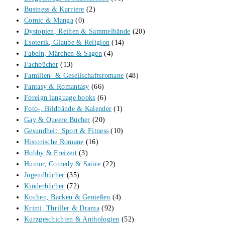
Business & Karriere
(2)
Comic & Manga
(0)
Dystopien, Reihen & Sammelbände
(20)
Esoterik, Glaube & Religion
(14)
Fabeln, Märchen & Sagen
(4)
Fachbücher
(13)
Familien- & Gesellschaftsromane
(48)
Fantasy & Romantasy
(66)
Foreign language books
(6)
Foto-, Bildbände & Kalender
(1)
Gay & Queere Bücher
(20)
Gesundheit, Sport & Fitness
(10)
Historische Romane
(16)
Hobby & Freizeit
(3)
Humor, Comedy & Satire
(22)
Jugendbücher
(35)
Kinderbücher
(72)
Kochen, Backen & Genießen
(4)
Krimi, Thriller & Drama
(92)
Kurzgeschichten & Anthologien
(52)