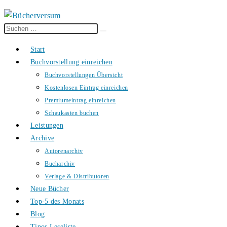
Diese
Suche
Website
starten
Start
durchsuchen
Buchvorstellung einreichen
Buchvorstellungen Übersicht
Kostenlosen Eintrag einreichen
Premiumeintrag einreichen
Schaukasten buchen
Leistungen
Archive
Autorenarchiv
Bucharchiv
Verlage & Distributoren
Neue Bücher
Top-5 des Monats
Blog
Tinos Leseliste