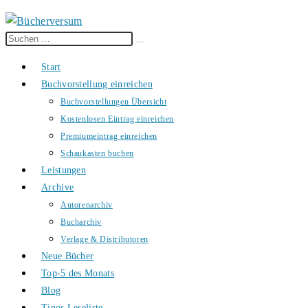
Diese
Suche
Website
starten
Start
durchsuchen
Buchvorstellung einreichen
Buchvorstellungen Übersicht
Kostenlosen Eintrag einreichen
Premiumeintrag einreichen
Schaukasten buchen
Leistungen
Archive
Autorenarchiv
Bucharchiv
Verlage & Distributoren
Neue Bücher
Top-5 des Monats
Blog
Tinos Leseliste