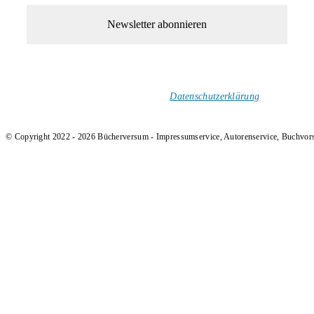
1-Mal im Monat neue tolle Buchtitel, Interviews, Neuigkeiten
und Rezensionen in deinen Posteingang.
Ich versende keinen Spam!
Datenschutzerklärung
.
© Copyright 2022 - 2026 Bücherversum - Impressumservice, Autorenservice, Buchvor