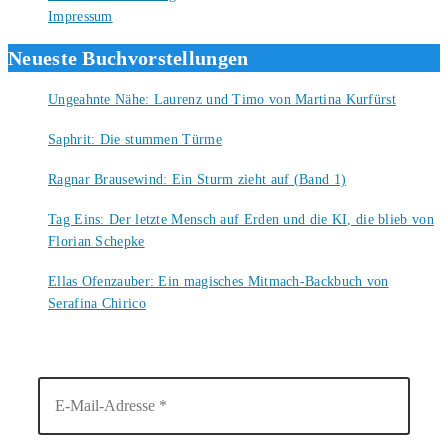
Impressum
Neueste Buchvorstellungen
Ungeahnte Nähe: Laurenz und Timo von Martina Kurfürst
7. August 2026
Saphrit: Die stummen Türme
6. August 2026
Ragnar Brausewind: Ein Sturm zieht auf (Band 1)
6. August 2026
Tag Eins: Der letzte Mensch auf Erden und die KI, die blieb von
Florian Schepke
5. August 2026
Ellas Ofenzauber: Ein magisches Mitmach-Backbuch von
Serafina Chirico
4. August 2026