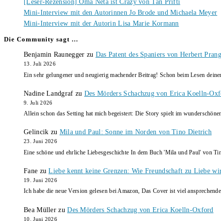
[Leser-Rezension] Oma Neta ist Crazy von Tan Prifti
Mini-Interview mit den Autorinnen Jo Brode und Michaela Meyer
Mini-Interview mit der Autorin Lisa Marie Kormann
Die Community sagt …
Benjamin Raunegger
zu
Das Patent des Spaniers von Herbert Pran
13. Juli 2026
Ein sehr gelungener und neugierig machender Beitrag! Schon beim Lesen dein
Nadine Landgraf
zu
Des Mörders Schachzug von Erica Koelln-Oxf
9. Juli 2026
Allein schon das Setting hat mich begeistert: Die Story spielt im wunderschö
Gelincik
zu
Mila und Paul: Sonne im Norden von Tino Dietrich
23. Juni 2026
Eine schöne und ehrliche Liebesgeschichte In dem Buch 'Mila und Paul' von Ti
Fane
zu
Liebe kennt keine Grenzen: Wie Freundschaft zu Liebe wi
19. Juni 2026
Ich habe die neue Version gelesen bei Amazon, Das Cover ist viel ansprechende
Bea Müller
zu
Des Mörders Schachzug von Erica Koelln-Oxford
10. Juni 2026