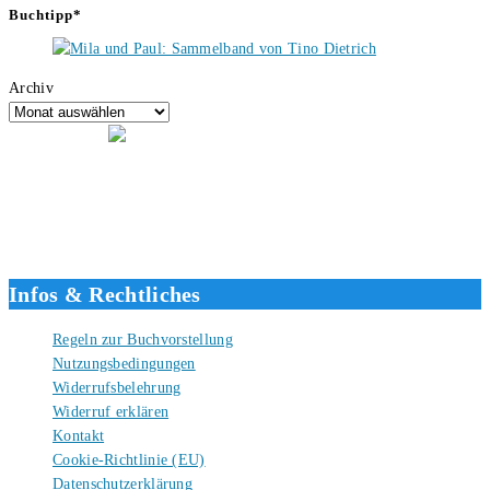
Buchtipp*
Archiv
Hallo, ich bin Tino, der Seitenbetreiber von buecherversum.de und
verlagsunabhängiger Autor seit 2012. Ich bin froh, dass du den Weg
hierher gefunden hast und freue mich auf eine gute Zusammenarbeit.
Liebe Grüße und gute Bücher für die Zukunft, dein Tino.
Infos & Rechtliches
Regeln zur Buchvorstellung
Nutzungsbedingungen
Widerrufsbelehrung
Widerruf erklären
Kontakt
Cookie-Richtlinie (EU)
Datenschutzerklärung