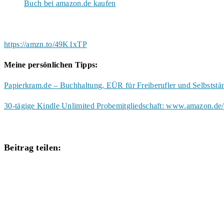
Buch bei amazon.de kaufen
https://amzn.to/49K1xTP
Meine persönlichen Tipps:
Papierkram.de – Buchhaltung, EÜR für Freiberufler und Selbstst
30-tägige Kindle Unlimited Probemitgliedschaft: www.amazon.de/
Diesen
Beitrag teilen:
Inhalt
Öffnet
teilen
in
einem
neuen
Fenster