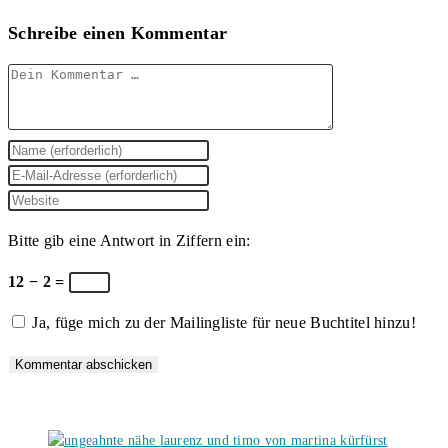
Schreibe einen Kommentar
Kommentar
Gib
deinen
Gib
Namen
deine
Gib
oder
E-
deine
Bitte gib eine Antwort in Ziffern ein:
Benutzernamen
Mail-
Website-
zum
Adresse
URL
12 − 2 =
Kommentieren
zum
ein
Ja, füge mich zu der Mailingliste für neue Buchtitel hinzu!
ein
Kommentieren
(optional)
ein