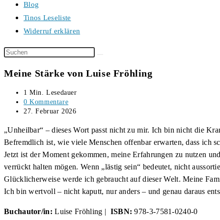
Blog
Tinos Leseliste
Widerruf erklären
Diese
Website
Meine Stärke von Luise Fröhling
durchsuchen
Lesedauer:
1 Min. Lesedauer
Beitrags-
0 Kommentare
Kommentare:
Beitrag
27. Februar 2026
veröffentlicht:
„Unheilbar“ – dieses Wort passt nicht zu mir. Ich bin nicht die Kra
Befremdlich ist, wie viele Menschen offenbar erwarten, dass ich 
Jetzt ist der Moment gekommen, meine Erfahrungen zu nutzen un
verrückt halten mögen. Wenn „lästig sein“ bedeutet, nicht aussortie
Glücklicherweise werde ich gebraucht auf dieser Welt. Meine Fami
Ich bin wertvoll – nicht kaputt, nur anders – und genau daraus ent
Buchautor/in:
Luise Fröhling |
ISBN:
978-3-7581-0240-0